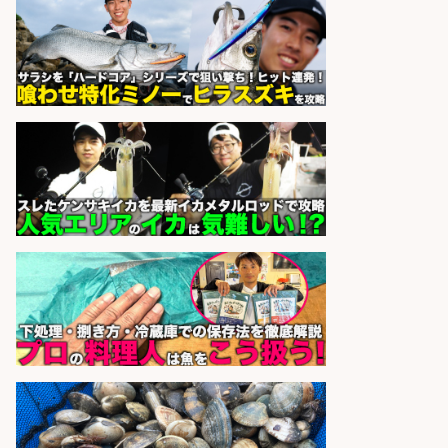
ッフ/志布志市/「時給1,150円〜」/
未経験歓迎×残業少なめ×車通勤OK/
鹿児島県
株式会社ホットスタッフ鹿児島
会社名
sponsored by 求人ボックス
さらに求人情報を見る