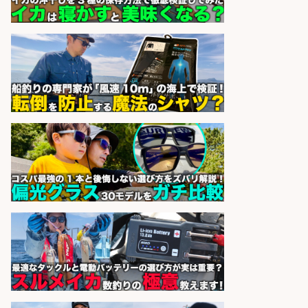
ーの物流事務・営業アシスタント/
小野駅徒歩6分/「時給1,300円」/大
型連休あり×残業なし×土日祝休み/
滋賀県
株式会社ホットスタッフ滋賀
会社名
sponsored by 求人ボックス
精肉・青果・鮮魚販売/「志布志
市」「時給1,150円〜」志布志市周
辺でお魚のカットや商品の陳列スタ
ッフ/未経験歓迎×残業少なめ×車通
勤OK/鹿児島県/志布志市
株式会社ホットスタッフ鹿児島
会社名
sponsored by 求人ボックス
精肉・青果・鮮魚販売/「志布志
市」お魚のカットや商品の陳列スタ