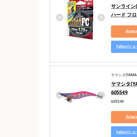
サンライン(
ハード フロロ
Ama
Yahoo!
ヤマシタ(YAMAS
ヤマシタ(YA
605549
605549
Ama
Yahoo!