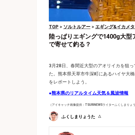
TOP
>
ソルトルアー
>
エギング&イカメタ
陸っぱりエギングで1400g大
で寄せて釣る？
3月28日、春間近大型のアオリイカを狙
た。熊本県天草市牛深町にあるハイヤ大橋
をレポートしよう。
●
熊本県のリアルタイム天気＆風波情報
（アイキャッチ画像提供：TSURINEWSライターふくしまりょ
ふくしまりょうた