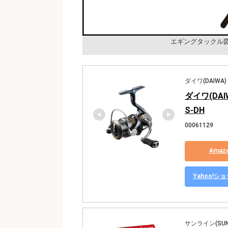
エギングタックル
ダイワ(DAIWA)
ダイワ(DAI
S-DH
00061129
Ama
Yahoo!
サンライン(SUNL