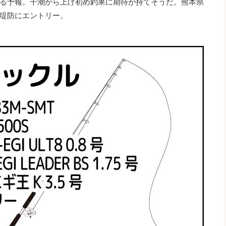
る予報。干潮から上げ初め釣果に期待が持てそうだ。熊本県
堤防にエントリー。