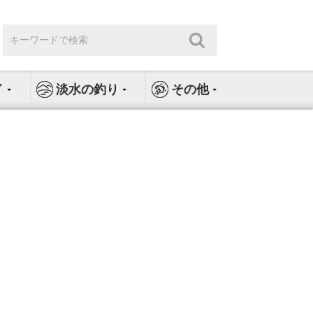
検
検
索:
索
イ
淡水の釣り
その他