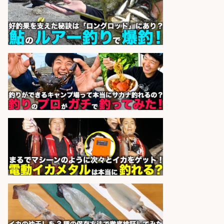
UTエージェント株式会社
会社名
sponsored by 求人ボックス
販売スタッフ/「未経験歓迎」魚を
捌く作業なし!イオン食品売場スタッ
フ募集/東京都/目黒区
イオンスタイル碑文谷店
会社名
sponsored by 求人ボックス
さかな専門学校の教員 教員免許不
要/水産業界の知識と経験を活かす
学校法人水野学園日本さかな専
会社名
門学校
sponsored by 求人ボックス
営業事務/「大津市」釣り具メーカ