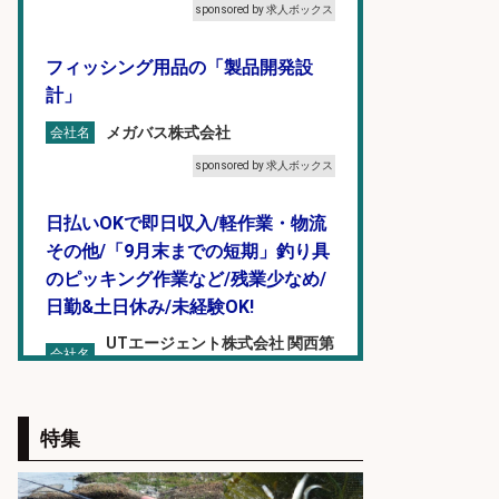
sponsored by 求人ボックス
フィッシング用品の「製品開発設
計」
メガバス株式会社
会社名
sponsored by 求人ボックス
日払いOKで即日収入/軽作業・物流
その他/「9月末までの短期」釣り具
のピッキング作業など/残業少なめ/
日勤&土日休み/未経験OK!
UTエージェント株式会社 関西第
会社名
二CU
sponsored by 求人ボックス
特集
仕分け・シール貼り/釣り具などの
出荷作業/兵庫県/神戸市北区