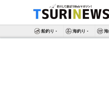
コ
ン
テ
ン
ツ
船釣り
海釣り
海
へ
ス
キ
ッ
プ