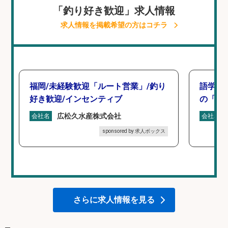
「釣り好き歓迎」求人情報
求人情報を掲載希望の方はコチラ
福岡/未経験歓迎「ルート営業」/釣り
語学力
好き歓迎/インセンティブ
の「海外
広松久水産株式会社
会社名
会社名
sponsored by 求人ボックス
さらに求人情報を見る