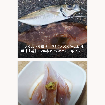
「メタルマル縛り」でキジハタゲームに挑
戦【上越】35cm本命に29cmアジもヒッ
ト！