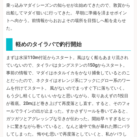
乗っ込みマダイシーズンの知らせが出始めてきたので、敦賀から
出船してマダイ狙いに行ってきた。 早朝に準備を済ませポイン
トへ向かう。前情報からおおよその場所を目指しへ船を走らせ
た。
軽めのタイラバで釣行開始
まずは水深110m付近からスタート。風はなく船もあまり流され
ていないので、タイラバはタングステンの150gからスタート。
事前の情報で、マダイはホタルイカをかなり捕食しているとのこ
とだったので、ネクタイはオレンジ系にフックにグロー系のワー
ムを付けてスタート。 風がないのでまっすぐ下に落ちていく。
もう少し軽くしてもいいかなと思いながら、取りあえずの1投目
が着底。20mほど巻き上げて再度落とし直す。すると、そのフォ
ールでラインの出が止まった。すかさずリールを巻いてみると、
ガツガツとアグレッシブな引きが伝わった。開始早々すぎるヒッ
トに驚きながら巻いていると、なんと途中で魚が暴れた際にバラ
してしまった。 悔やむ思いで再度落としていくと、私がバラし