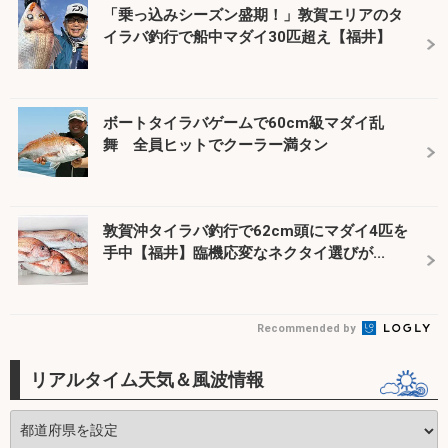
「乗っ込みシーズン盛期！」敦賀エリアのタ
イラバ釣行で船中マダイ30匹超え【福井】
ボートタイラバゲームで60cm級マダイ乱
舞 全員ヒットでクーラー満タン
敦賀沖タイラバ釣行で62cm頭にマダイ4匹を
手中【福井】臨機応変なネクタイ選びが...
Recommended by
リアルタイム天気＆風波情報