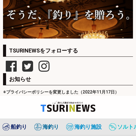
TSURINEWSをフォローする
お知らせ
※プライバシーポリシーを変更しました（2022年11月17日）
船釣り
海釣り
海釣り施設
ソルト