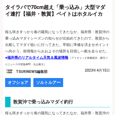
タイラバで70cm超え「乗っ込み」大型マダ
イ連打【福井・敦賀】ベイトはホタルイカ
桜も咲きすっかり春の陽気になってきたなか、福井県・敦賀沖の
乗っ込みマダイシーズンの知らせが出始めてきたので、敦賀から
出船してマダイ狙いに行ってきた。早朝に準備を済ませポイント
へ向かう。前情報からおおよその場所を目指しへ船を走らせた。
●
福井県のリアルタイム天気＆風波情報
（アイキャッチ画像提供：週刊つ
りニュース中部版APC・丸山敬太）
2023年4月15日
TSURINEWS編集部
オフショア
ソルトルアー
敦賀沖で乗っ込みマダイ釣行
桜も咲きすっかり春の陽気になってきたなか、福井県・敦賀沖の