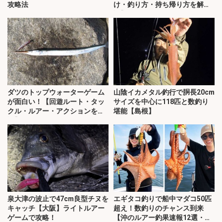
攻略法
け・釣り方・持ち帰り方を解
説】
ダツのトップウォーターゲーム
山陰イカメタル釣行で胴長20cm
が面白い！【回遊ルート・タッ
サイズを中心に118匹と数釣り
クル・ルアー・アクションを解
堪能【島根】
説】
泉大津の波止で47cm良型チヌを
エギタコ釣りで船中マダコ50匹
キャッチ【大阪】ライトルアー
超え！数釣りのチャンス到来
ゲームで攻略！
【沖のルアー釣果速報12選・愛