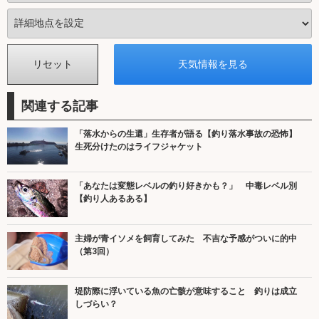
関連する記事
「落水からの生還」生存者が語る【釣り落水事故の恐怖】
生死分けたのはライフジャケット
「あなたは変態レベルの釣り好きかも？」 中毒レベル別
【釣り人あるある】
主婦が青イソメを飼育してみた 不吉な予感がついに的中
（第3回）
堤防際に浮いている魚の亡骸が意味すること 釣りは成立
しづらい？