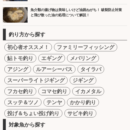
魚介類の揚げ物は美味しいけど油跳ねがち！ 破裂防止対策
と飛び散った油の処理について解説！
釣り方から探す
初心者オススメ！
ファミリーフィッシング
鮎トモ釣り
エギング
メバリング
アジング
ルアーシーバス
タイラバ
スーパーライトジギング
ジギング
フカセ釣り
コマセ釣り
イカメタル
スッテ＆ツノ
テンヤ
かかり釣り
投げ＆ちょい投げ釣り
サビキ釣り
対象魚から探す