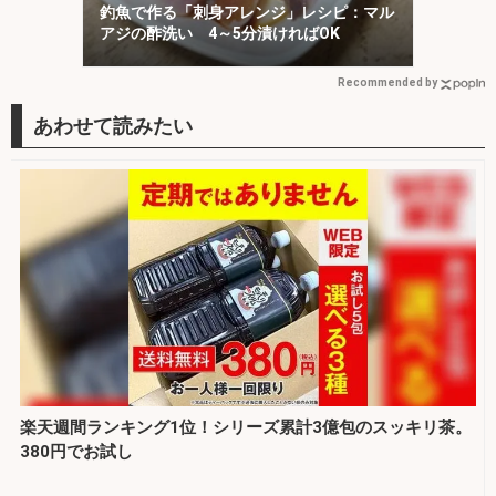
釣魚で作る「刺身アレンジ」レシピ：マル
アジの酢洗い 4～5分漬ければOK
Recommended by
楽天週間ランキング1位！シリーズ累計3億包のスッキリ茶。
380円でお試し