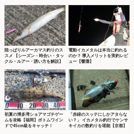
知・三重】
陸っぱりルアーカマス釣りのス
電動イカメタルは本当に釣れる
スメ 【シーズン・時合い・タッ
のか？ 導入メリットを実釣レビ
クル・ルアー・誘い方を解説】
ュー【響灘】
初夏の博多湾ショアマゴチゲー
「赤緑のスッテにしかアタらな
ムを攻略【福岡】ボトムワイン
い？」 イカメタル釣行でケンサ
ドで45cm級をキャッチ！
キイカの数釣りを堪能【京都】