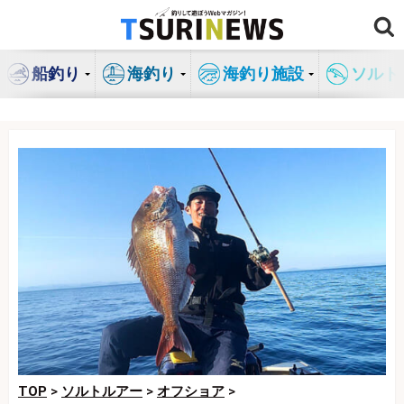
コ
ン
テ
船釣り
海釣り
海釣り施設
ソルト
ン
ツ
へ
ス
キ
ッ
プ
TOP
>
ソルトルアー
>
オフショア
>