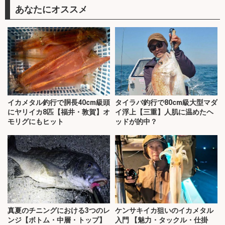
あなたにオススメ
イカメタル釣行で胴長40cm級頭
タイラバ釣行で80cm級大型マダ
にヤリイカ8匹【福井・敦賀】オ
イ浮上【三重】人肌に温めたヘ
モリグにもヒット
ッドが的中？
真夏のチニングにおける3つのレ
ケンサキイカ狙いのイカメタル
ンジ【ボトム・中層・トップ】
入門 【魅力・タックル・仕掛