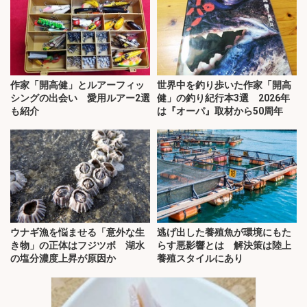
作家「開高健」とルアーフィッ
世界中を釣り歩いた作家「開高
シングの出会い 愛用ルアー2選
健」の釣り紀行本3選 2026年
も紹介
は『オーパ』取材から50周年
ウナギ漁を悩ませる「意外な生
逃げ出した養殖魚が環境にもた
き物」の正体はフジツボ 湖水
らす悪影響とは 解決策は陸上
の塩分濃度上昇が原因か
養殖スタイルにあり