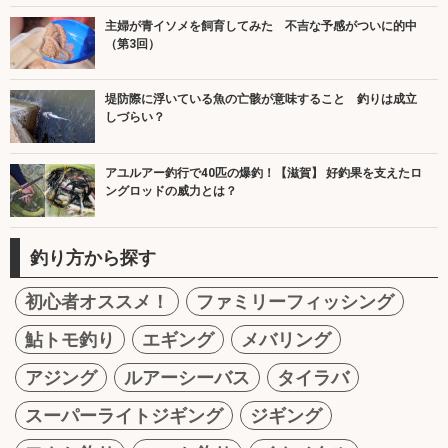
主婦が青イソメを飼育してみた 不吉な予感がついに的中
（第3回）
堤防際に浮いている魚の亡骸が意味すること 釣りは成立
しづらい？
アユルアー釣行で40匹の爆釣！【滋賀】 好釣果を支えたロ
ングロッドの威力とは？
釣り方から探す
初心者オススメ！
ファミリーフィッシング
鮎トモ釣り
エギング
メバリング
アジング
ルアーシーバス
タイラバ
スーパーライトジギング
ジギング