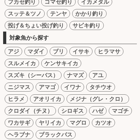
フカセ釣り
コマセ釣り
イカメタル
スッテ＆ツノ
テンヤ
かかり釣り
投げ＆ちょい投げ釣り
サビキ釣り
対象魚から探す
アジ
マダイ
ブリ
イサキ
ヒラマサ
スルメイカ
ケンサキイカ
スズキ（シーバス）
ナマズ
アユ
ニジマス
アマゴ
イワナ
タチウオ
ヒラメ
アオリイカ
メジナ（グレ・クロ）
クロダイ（チヌ）
シロギス
ハゼ
マゴチ
ワカサギ
ヤリイカ
マグロ
カツオ
ヘラブナ
ブラックバス