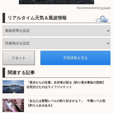
とう
Recommended by
リアルタイム天気＆風波情報
関連する記事
「落水からの生還」生存者が語る【釣り落水事故の恐怖】
生死分けたのはライフジャケット
「あなたは変態レベルの釣り好きかも？」 中毒レベル別
【釣り人あるある】