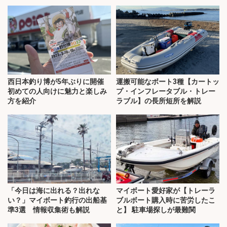
西日本釣り博が5年ぶりに開催
運搬可能なボート3種【カートッ
初めての人向けに魅力と楽しみ
プ・インフレータブル・トレー
方を紹介
ラブル】の長所短所を解説
「今日は海に出れる？出れな
マイボート愛好家が【トレーラ
い？」マイボート釣行の出船基
ブルボート購入時に苦労したこ
準3選 情報収集術も解説
と】 駐車場探しが最難関