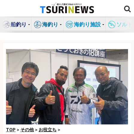
コ
ン
テ
船釣り
海釣り
海釣り施設
ソルト
ン
ツ
へ
ス
キ
ッ
プ
TOP
>
その他
>
お役立ち
>