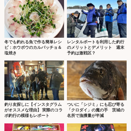
冬でも釣れる魚で作る簡単レシ
レンタルボートを利用した釣行
ピ：ホウボウのカルパッチョ＆
のメリットとデメリット 週末
塩焼き
予約は激戦区？
釣り友探しに【インスタグラム
ついに「シジミ」にも忍び寄る
がオススメな理由】 実際のコラ
「クロダイ」の魔の手 茨城の
ボ釣行の模様もレポート
名所で漁獲量が半減