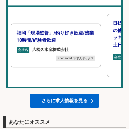
日払い
の他/
福岡「現場監督」/釣り好き歓迎/残業
ッキン
10時間/経験者歓迎
土日休み
広松久水産株式会社
会社名
会社名
sponsored by 求人ボックス
さらに求人情報を見る
あなたにオススメ