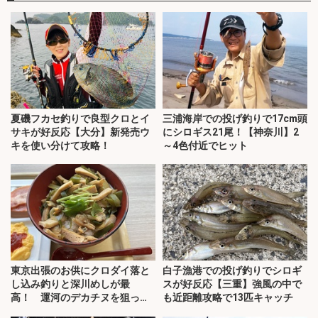
夏磯フカセ釣りで良型クロとイ
三浦海岸での投げ釣りで17cm頭
サキが好反応【大分】新発売ウ
にシロギス21尾！【神奈川】2
キを使い分けて攻略！
～4色付近でヒット
東京出張のお供にクロダイ落と
白子漁港での投げ釣りでシロギ
し込み釣りと深川めしが最
スが好反応【三重】強風の中で
高！ 運河のデカチヌを狙って
も近距離攻略で13匹キャッチ
みた