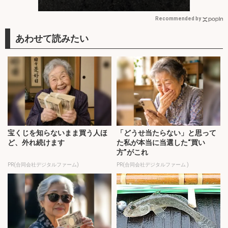
丸】
Recommended by
宝くじを知らないまま買う人ほ
「どうせ当たらない」と思って
ど、外れ続けます
た私が本当に当選した“買い
方”がこれ
PR(合同会社デジタルファーム)
PR(合同会社デジタルファーム )