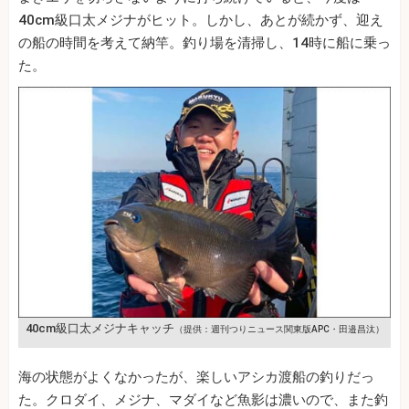
40cm級口太メジナがヒット。しかし、あとが続かず、迎え
の船の時間を考えて納竿。釣り場を清掃し、14時に船に乗っ
た。
40cm級口太メジナキャッチ
（提供：週刊つりニュース関東版APC・田邉昌汰）
海の状態がよくなかったが、楽しいアシカ渡船の釣りだっ
た。クロダイ、メジナ、マダイなど魚影は濃いので、また釣