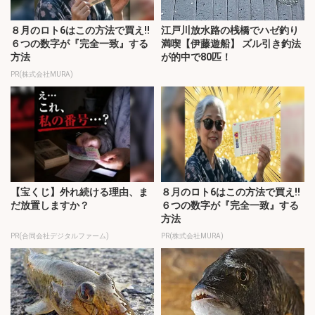
８月のロト6はこの方法で買え!!
江戸川放水路の桟橋でハゼ釣り
６つの数字が『完全一致』する
満喫【伊藤遊船】 ズル引き釣法
方法
が的中で80匹！
PR(株式会社MURA)
【宝くじ】外れ続ける理由、ま
８月のロト6はこの方法で買え!!
だ放置しますか？
６つの数字が『完全一致』する
方法
PR(合同会社デジタルファーム)
PR(株式会社MURA)