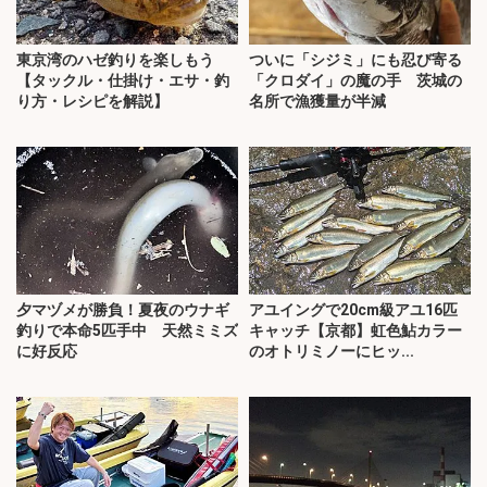
東京湾のハゼ釣りを楽しもう
ついに「シジミ」にも忍び寄る
【タックル・仕掛け・エサ・釣
「クロダイ」の魔の手 茨城の
り方・レシピを解説】
名所で漁獲量が半減
夕マヅメが勝負！夏夜のウナギ
アユイングで20cm級アユ16匹
釣りで本命5匹手中 天然ミミズ
キャッチ【京都】虹色鮎カラー
に好反応
のオトリミノーにヒッ...