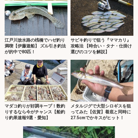
江戸川放水路の桟橋でハゼ釣り
サビキ釣りで狙う『ママカリ』
満喫【伊藤遊船】 ズル引き釣法
攻略法 【時合い・タナ・仕掛け
が的中で80匹！
選びのコツを解説】
マダコ釣りが好調キープ！数釣
メタルジグで大型シロギスを狙
りするなら今がチャンス【船釣
ってみた【佐賀】着底と同時に
り釣果速報9選・愛知】
27.5cmでかキスがヒット！