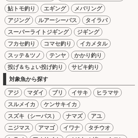
鮎トモ釣り
エギング
メバリング
アジング
ルアーシーバス
タイラバ
スーパーライトジギング
ジギング
フカセ釣り
コマセ釣り
イカメタル
スッテ＆ツノ
テンヤ
かかり釣り
投げ＆ちょい投げ釣り
サビキ釣り
対象魚から探す
アジ
マダイ
ブリ
イサキ
ヒラマサ
スルメイカ
ケンサキイカ
スズキ（シーバス）
ナマズ
アユ
ニジマス
アマゴ
イワナ
タチウオ