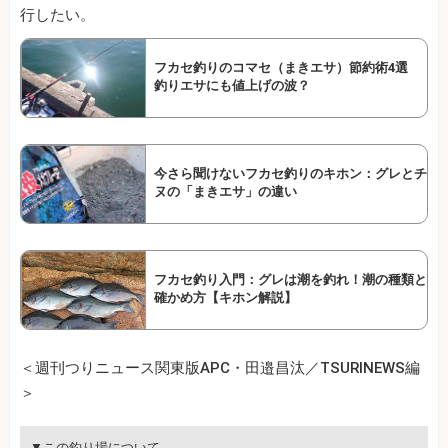
行したい。
フカセ釣りのコマセ（まきエサ）節約術4選
釣りエサにも値上げの波？
今さら聞けないフカセ釣りのキホン：グレとチ
ヌの「まきエサ」の違い
フカセ釣り入門：グレは潮を釣れ！潮の種類と
確かめ方【キホン解説】
＜週刊つりニュース関東版APC・田邉昌汰／TSURINEWS編
＞
▼この釣り場について