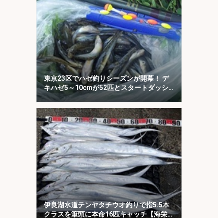
東京23区でハゼ釣りシーズンが開幕！ デ
キハゼ5～10cmが52匹とスタートダッシ
ュに成功
伊良湖水道テンヤタチウオ釣りで指5.5本
クラスを筆頭に本命16匹キャッチ【海栄