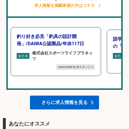
求人情報を掲載希望の方はコチラ
釣り好き必見「釣具の設計開
語学力
発」/DAIWA公認製品/年休117日
の「海外
株式会社スポーツライフプラネッ
会社名
会社名
ツ
sponsored by 求人ボックス
さらに求人情報を見る
あなたにオススメ