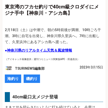
東京湾のフカセ釣りで40cm級クロダイにメ
ジナ手中【神奈川・アシカ島】
2月18日（土）は中潮で、朝の5時前後が満潮、10時ごろ干
潮。3時に自宅を出発し、神奈川県久里浜へ。7時に出船し
て、久里浜沖にあるアシカ島へ渡った。
●
神奈川県のリアルタイム天気＆風波情報
（アイキャッチ画像提供：週刊つりニュース関東版APC・田邉昌汰）
2023年3月15日
TSURINEWS編集部
海釣り
磯釣り
40cm級口太メジナ登場
まきエサを切らさないように打ち続けていると、今度は