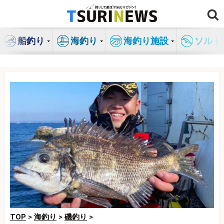
コ
ン
テ
船釣り
海釣り
海釣り施設
ソルト
ン
ツ
へ
ス
キ
ッ
プ
TOP
>
海釣り
>
磯釣り
>