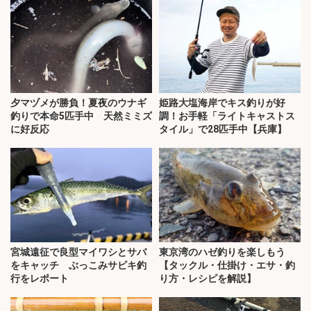
夕マヅメが勝負！夏夜のウナギ
姫路大塩海岸でキス釣りが好
釣りで本命5匹手中 天然ミミズ
調！お手軽「ライトキャストス
に好反応
タイル」で28匹手中【兵庫】
宮城遠征で良型マイワシとサバ
東京湾のハゼ釣りを楽しもう
をキャッチ ぶっこみサビキ釣
【タックル・仕掛け・エサ・釣
行をレポート
り方・レシピを解説】