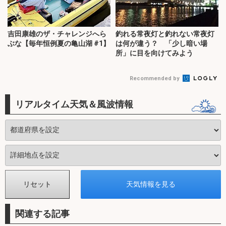
吉田康雄のザ・チャレンジへら
釣れる常夜灯と釣れない常夜灯
ぶな【毎年恒例夏の亀山湖 #1】
は何が違う？ 「少し暗い場
所」に目を向けてみよう
Recommended by
リアルタイム天気＆風波情報
関連する記事