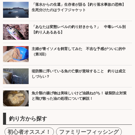
「落水からの生還」生存者が語る【釣り落水事故の恐怖】
生死分けたのはライフジャケット
「あなたは変態レベルの釣り好きかも？」 中毒レベル別
【釣り人あるある】
主婦が青イソメを飼育してみた 不吉な予感がついに的中
（第3回）
堤防際に浮いている魚の亡骸が意味すること 釣りは成立
しづらい？
魚介類の揚げ物は美味しいけど油跳ねがち！ 破裂防止対策
と飛び散った油の処理について解説！
釣り方から探す
初心者オススメ！
ファミリーフィッシング