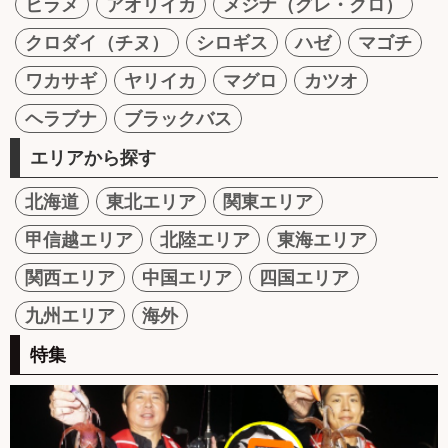
ヒラメ
アオリイカ
メジナ（グレ・クロ）
クロダイ（チヌ）
シロギス
ハゼ
マゴチ
ワカサギ
ヤリイカ
マグロ
カツオ
ヘラブナ
ブラックバス
エリアから探す
北海道
東北エリア
関東エリア
甲信越エリア
北陸エリア
東海エリア
関西エリア
中国エリア
四国エリア
九州エリア
海外
特集