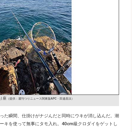
り座
（提供：週刊つりニュース関東版APC・田邉昌汰）
った瞬間、仕掛けがナジんだと同時にウキが消し込んだ。潮
ーキを使って無事にタモ入れ。40cm級クロダイをゲットし