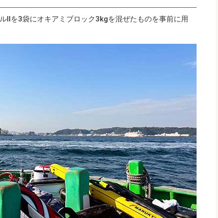
ルⅡを3袋にオキアミブロック3kgを混ぜたものを事前に用