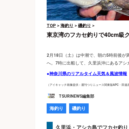
TOP
>
海釣り
>
磯釣り
>
東京湾のフカセ釣りで40cm
2月18日（土）は中潮で、朝の5時前後が
へ。7時に出船して、久里浜沖にあるアシ
●
神奈川県のリアルタイム天気＆風波情報
（アイキャッチ画像提供：週刊つりニュース関東版APC・田邉
TSURINEWS編集部
海釣り
磯釣り
久里浜・アシカ島でフカセ釣り