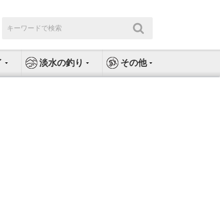
検
検
索:
索
イ
淡水の釣り
その他