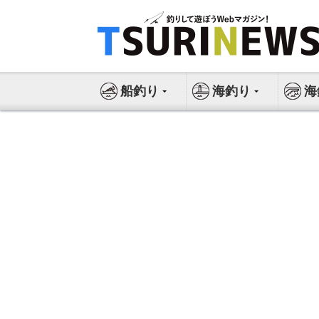
コ
ン
テ
ン
ツ
船釣り
海釣り
海
へ
ス
キ
ッ
プ