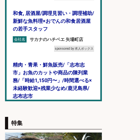
和食, 居酒屋/調理見習い・調理補助/
新鮮な魚料理×おでんの和食居酒屋
の若手スタッフ
サカナのハチベエ 矢場町店
会社名
sponsored by 求人ボックス
精肉・青果・鮮魚販売/「志布志
市」お魚のカットや商品の陳列業
務/「時給1,150円〜」/時間選べる×
未経験歓迎×残業少なめ/鹿児島県/
志布志市
株式会社ホットスタッフ鹿児島
会社名
sponsored by 求人ボックス
特集
製造「組立・加工」/釣り具部品の
製造企業にてNC旋盤加工機の操作