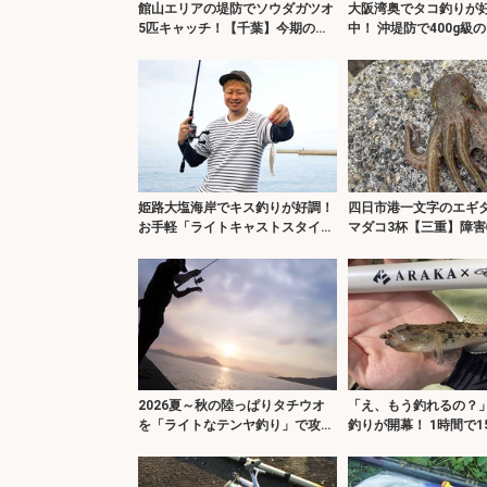
館山エリアの堤防でソウダガツオ
大阪湾奥でタコ釣りが
5匹キャッチ！【千葉】今期の魚
中！ 沖堤防で400g級
は一筋縄ではいかない？
28匹と爆釣
姫路大塩海岸でキス釣りが好調！
四日市港一文字のエギ
お手軽「ライトキャストスタイ
マダコ3杯【三重】障害
ル」で28匹手中【兵庫】
攻めて今季初ダコをキ
2026夏～秋の陸っぱりタチウオ
「え、もう釣れるの？
を「ライトなテンヤ釣り」で攻略
釣りが開幕！ 1時間で1
しよう！
チ【愛知】