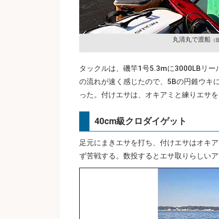
丸清丸で渡船
（
タックルは、磯竿1号5.3mに3000LBリ
の流れが速く感じたので、5Bの円錐ウキ
った。付けエサは、オキアミと練りエサを
40cm級クロダイゲット
足元にまきエサを打ち、付けエサはオキア
ず苦戦する。数投するとエサ取りらしいア