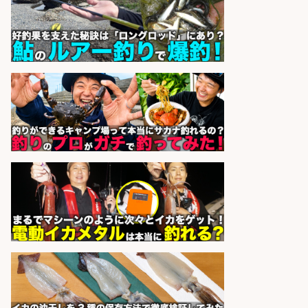
日勤寮完備
フジアルテ株式会社
会社名
sponsored by 求人ボックス
日払いOKで即日収入/製造スタッフ/
「堺市堺区」「時給1,600円」日払
いOK・入社祝金10万円/堺市堺区の
工場で自転車部品や釣り具の組立/
未経験歓迎/土日祝休みで年間休日
126日
パーソルファクトリーパートナ
会社名
ーズ株式会社
sponsored by 求人ボックス
精肉・青果・鮮魚販売/「志布志
市」お魚のカットや商品の陳列スタ
ッフ/志布志市/「時給1,150円〜」/