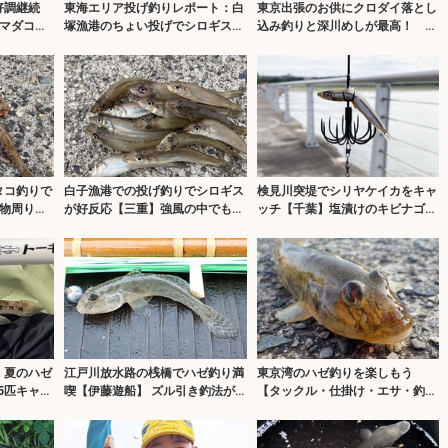
好調継続
東海エリア投げ釣りレポート：白
東京出張のお供にクロダイ落とし
のマダコが
塚漁港のちょい投げでシロギス1
込み釣りと深川めしが最高！ 運
時間で20匹【三重】
河のデカチヌを狙ってみた
タコ釣りで
白子漁港での投げ釣りでシロギス
検見川突堤でシリヤケイカをキャ
物周りを
が好反応【三重】強風の中でも近
ッチ【千葉】塩漬けのキビナゴに
ャッチ！
距離攻略で13匹キャッチ
ヒット！
」夏のハゼ
江戸川放水路の桟橋でハゼ釣り満
東京湾のハゼ釣りを楽しもう
5匹キャッ
喫【伊藤遊船】 ズル引き釣法が
【タックル・仕掛け・エサ・釣り
的中で80匹！
方・レシピを解説】