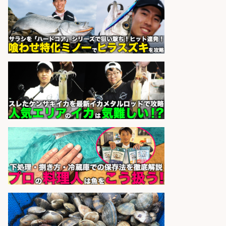
週4日から勤務OK/希望休が取得で
きる
株式会社ホットスタッフ五日市
会社名
sponsored by 求人ボックス
日払いOKで即日収入/製造スタッフ/
「広島市佐伯区」お魚のパック詰め
や品出し業務/広島市佐伯区内/「時
給1,200円」日払い可/残業少なめ×
週4日〜OK×車通勤OK
株式会社ホットスタッフ五日市
会社名
sponsored by 求人ボックス
さらに求人情報を見る