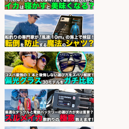
未経験歓迎×残業少なめ×車通勤OK/
鹿児島県
株式会社ホットスタッフ鹿児島
会社名
sponsored by 求人ボックス
日払いOKで即日収入/ライン作業員/
「堺市堺区」「時給1,600円」堺市
堺区の工場で自転車部品や釣り具の
組立/入社祝金10万円/未経験歓迎・
土日祝休みで年間休日126日・日払
いOK/大阪府
パーソルファクトリーパートナ
会社名
ーズ株式会社
sponsored by 求人ボックス
コンビニ/広島県/調理なし・軽作業
スタート お魚のパック詰め 品出し/