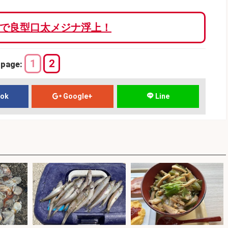
で良型口太メジナ浮上！
1
2
page:
ook
Google+
Line