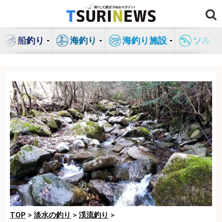
コ
ン
テ
船釣り
海釣り
海釣り施設
ソルト
ン
ツ
へ
ス
キ
ッ
プ
TOP
>
淡水の釣り
>
渓流釣り
>