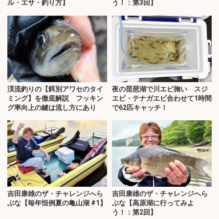
ル・エサ・釣り方】
う！：第3回】
渓流釣りの【餌別アワセのタイ
夜の琵琶湖で川エビ掬い スジ
ミング】を徹底解説 フッキン
エビ・テナガエビ合わせて1時間
グ率向上の鍵は流し方にあり
で62匹キャッチ！
吉田康雄のザ・チャレンジへら
吉田康雄のザ・チャレンジへら
ぶな【毎年恒例夏の亀山湖 #1】
ぶな【高原湖に行ってみよ
う！：第2回】