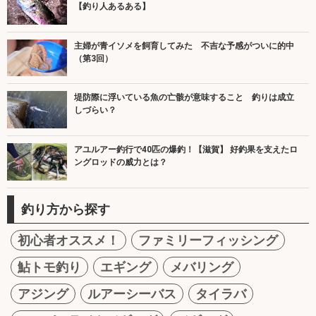
【釣り人あるある】
主婦が青イソメを飼育してみた 不吉な予感がついに的中
（第3回）
堤防際に浮いている魚の亡骸が意味すること 釣りは成立
しづらい？
アユルアー釣行で40匹の爆釣！【滋賀】 好釣果を支えたロ
ングロッドの威力とは？
釣り方から探す
初心者オススメ！
ファミリーフィッシング
鮎トモ釣り
エギング
メバリング
アジング
ルアーシーバス
タイラバ