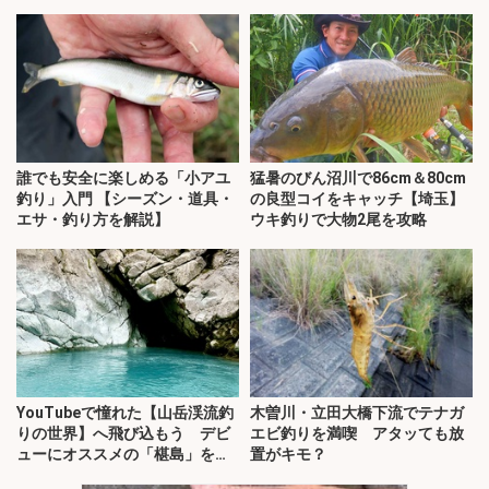
誰でも安全に楽しめる「小アユ
猛暑のびん沼川で86cm＆80cm
釣り」入門 【シーズン・道具・
の良型コイをキャッチ【埼玉】
エサ・釣り方を解説】
ウキ釣りで大物2尾を攻略
YouTubeで憧れた【山岳渓流釣
木曽川・立田大橋下流でテナガ
りの世界】へ飛び込もう デビ
エビ釣りを満喫 アタッても放
ューにオススメの「椹島」を紹
置がキモ？
介！