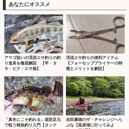
あなたにオススメ
アマゴ狙いの渓流エサ釣りの釣
渓流エサ釣りの便利アイテム
り道具を徹底解説 【竿・タ
【フォーセッププライヤーの特
モ・ビク・エサ箱】
徴とメリットを解説】
「真冬にこそ釣れる」堤防足元
吉田康雄のザ・チャレンジへら
で狙う根魚釣り入門【タック
ぶな【高原湖に行ってみよ