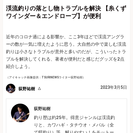
渓流釣りの落とし物トラブルを解決 【糸くず
ワインダー＆エンドロープ】が便利
近年のコロナ過による影響か、ここ3年ほどで渓流アングラ
ーの数が一気に増えたように思う。大自然の中で楽しむ渓流
釣りは小さなトラブルが意外と多いのだが、こういったトラ
ブルを解決してくれる、著者が便利だと感じだグッズを2点
紹介しよう。
（アイキャッチ画像提供：TSURINEWSライター荻野祐樹）
2023年3月5日
荻野祐樹
荻野祐樹
釣り歴は約25年。得意ジャンルは渓流釣
りと、カワハギ・タチウオ・メバル（全
て餌釣り）等。解りやすい！をモットー