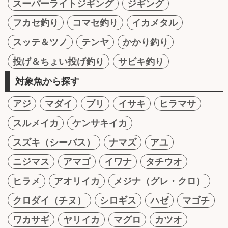
スーパーライトジギング
ジギング
フカセ釣り
コマセ釣り
イカメタル
スッテ＆ツノ
テンヤ
かかり釣り
投げ＆ちょい投げ釣り
サビキ釣り
対象魚から探す
アジ
マダイ
ブリ
イサキ
ヒラマサ
スルメイカ
ケンサキイカ
スズキ（シーバス）
ナマズ
アユ
ニジマス
アマゴ
イワナ
タチウオ
ヒラメ
アオリイカ
メジナ（グレ・クロ）
クロダイ（チヌ）
シロギス
ハゼ
マゴチ
ワカサギ
ヤリイカ
マグロ
カツオ