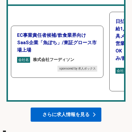
日払い
給1,4
EC事業責任者候補/飲食業界向け
具メー
SaaS企業「魚ぽち」/東証グロース市
営業事
場上場
OK・
み/静岡
株式会社フーディソン
会社名
sponsored by 求人ボックス
会社名
さらに求人情報を見る