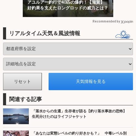
アユルアー釣行で40匹の爆釣！【滋賀】
好釣果を支えたロングロッドの威力とは？
Recommended by
リアルタイム天気＆風波情報
関連する記事
「落水からの生還」生存者が語る【釣り落水事故の恐怖】
生死分けたのはライフジャケット
「あなたは変態レベルの釣り好きかも？」 中毒レベル別