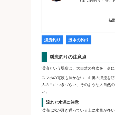
（全て餌釣り）等。
荻
渓流釣り
淡水の釣り
渓流釣りの注意点
渓流という場所は、大自然の息吹を一身に
スマホの電波も届かない、山奥の渓流を訪
人の目につきづらい、そのような大自然の
い。
流れと水深に注意
渓流は水が透き通っている上に水量が多い