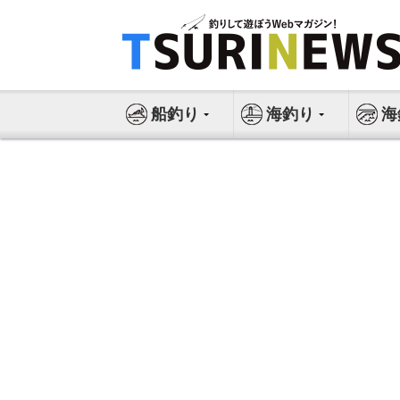
コ
ン
テ
ン
ツ
船釣り
海釣り
海
へ
ス
キ
ッ
プ