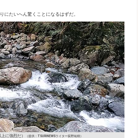
りにたいへん驚くことになるはずだ。
以上に強烈だ）
（提供：TSURINEWSライター荻野祐樹）