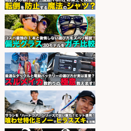
釣り好きを活かす「法人営業」/提
案型ルート営業/直行直帰OK
株式会社スポーツライフプラネ
会社名
ッツ
sponsored by 求人ボックス
フィッシング用品の「製品開発設
計」
メガバス株式会社
会社名
sponsored by 求人ボックス
さらに求人情報を見る