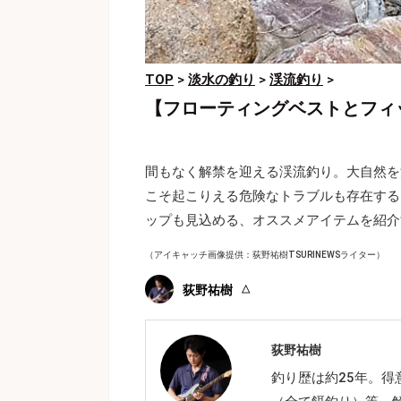
TOP
>
淡水の釣り
>
渓流釣り
>
【フローティングベストとフィ
間もなく解禁を迎える渓流釣り。大自然を
こそ起こりえる危険なトラブルも存在する
ップも見込める、オススメアイテムを紹介
（アイキャッチ画像提供：荻野祐樹TSURINEWSライター）
荻野祐樹
荻野祐樹
釣り歴は約25年。