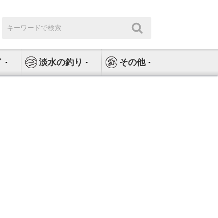
検
検
索:
索
イ
淡水の釣り
その他