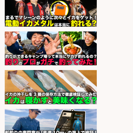
福岡/未経験歓迎「ルート営業」/釣
り好き歓迎/インセンティブ
広松久水産株式会社
会社名
sponsored by 求人ボックス
未経験歓迎/釣り具メーカーでのル
ート営業/釣りや釣具などの知識必
須/残業なし
株式会社天龍
会社名
sponsored by 求人ボックス
宮崎/魚や漁業に関わる現場・事務
の「総合職」 未経験可
宮崎県漁業協同組合連合会
会社名
sponsored by 求人ボックス