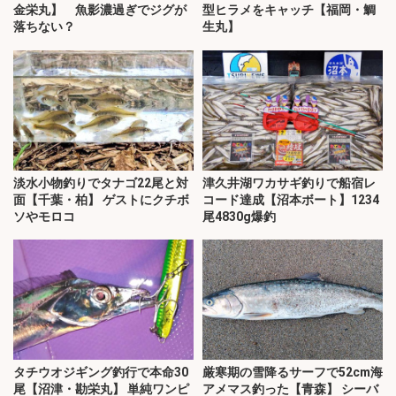
金栄丸】 魚影濃過ぎでジグが
型ヒラメをキャッチ【福岡・鯛
落ちない？
生丸】
淡水小物釣りでタナゴ22尾と対
津久井湖ワカサギ釣りで船宿レ
面【千葉・柏】 ゲストにクチボ
コード達成【沼本ボート】1234
ソやモロコ
尾4830g爆釣
タチウオジギング釣行で本命30
厳寒期の雪降るサーフで52cm海
尾【沼津・勘栄丸】 単純ワンピ
アメマス釣った【青森】 シーバ