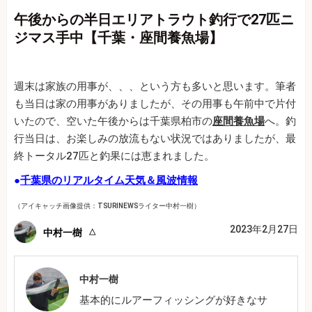
午後からの半日エリアトラウト釣行で27匹ニ
ジマス手中【千葉・座間養魚場】
週末は家族の用事が、、、という方も多いと思います。筆者
も当日は家の用事がありましたが、その用事も午前中で片付
いたので、空いた午後からは千葉県柏市の
座間養魚場
へ。釣
行当日は、お楽しみの放流もない状況ではありましたが、最
終トータル27匹と釣果には恵まれました。
●
千葉県のリアルタイム天気＆風波情報
（アイキャッチ画像提供：TSURINEWSライター中村一樹）
2023年2月27日
中村一樹
中村一樹
基本的にルアーフィッシングが好きなサ