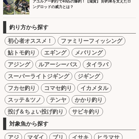
アユルアー釣行で40匹の爆釣！【滋賀】 好釣果を支えたロ
ングロッドの威力とは？
釣り方から探す
初心者オススメ！
ファミリーフィッシング
鮎トモ釣り
エギング
メバリング
アジング
ルアーシーバス
タイラバ
スーパーライトジギング
ジギング
フカセ釣り
コマセ釣り
イカメタル
スッテ＆ツノ
テンヤ
かかり釣り
投げ＆ちょい投げ釣り
サビキ釣り
対象魚から探す
アジ
マダイ
ブリ
イサキ
ヒラマサ