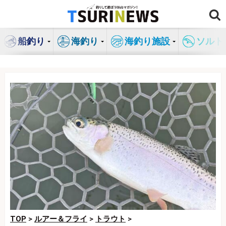
コ
ン
テ
船釣り
海釣り
海釣り施設
ソルト
ン
ツ
へ
ス
キ
ッ
プ
TOP
>
ルアー＆フライ
>
トラウト
>