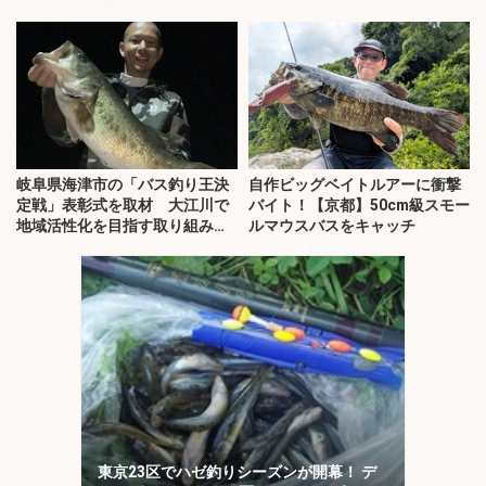
岐阜県海津市の「バス釣り王決
自作ビッグベイトルアーに衝撃
定戦」表彰式を取材 大江川で
バイト！【京都】50cm級スモー
地域活性化を目指す取り組みと
ルマウスバスをキャッチ
は？
東京23区でハゼ釣りシーズンが開幕！ デ