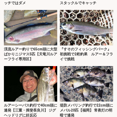
ッチではダメ
スタックルでキャッチ
渓流ルアー釣りで65cm頭に大型
『すそのフィッシングパーク』
ばかりニジマス5匹【天竜川ルア
初挑戦で2桁釣果 ルアー＆フラ
ーフライ専用区】
イで挑戦
ルアーシーバス釣行で40cm頭に
堤防メバリング釣行で22cm頭に
連発【三重・揖斐長良川】 ジグ
メバル20匹【福岡】 常夜灯の明
ヘッドリグに好反応
暗で連発