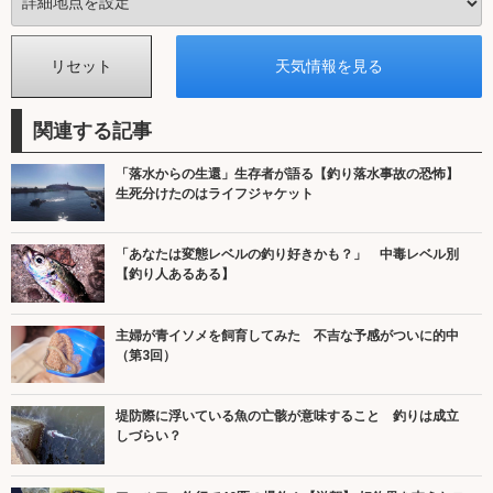
関連する記事
「落水からの生還」生存者が語る【釣り落水事故の恐怖】
生死分けたのはライフジャケット
「あなたは変態レベルの釣り好きかも？」 中毒レベル別
【釣り人あるある】
主婦が青イソメを飼育してみた 不吉な予感がついに的中
（第3回）
堤防際に浮いている魚の亡骸が意味すること 釣りは成立
しづらい？