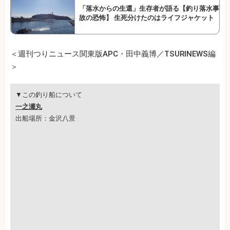
「落水からの生還」生存者が語る【釣り落水事
故の恐怖】 生死分けたのはライフジャケット
＜週刊つりニュース関東版APC・田中義博／TSURINEWS編
＞
▼この釣り船について
一之瀬丸
出船場所：金沢八景