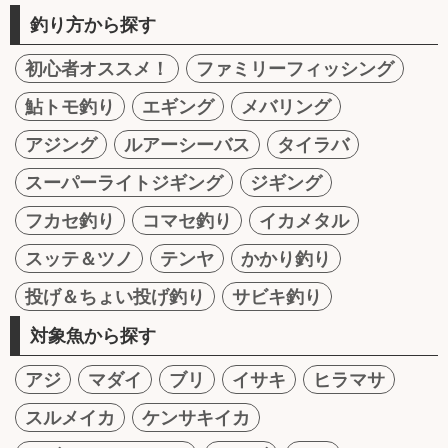
釣り方から探す
初心者オススメ！
ファミリーフィッシング
鮎トモ釣り
エギング
メバリング
アジング
ルアーシーバス
タイラバ
スーパーライトジギング
ジギング
フカセ釣り
コマセ釣り
イカメタル
スッテ＆ツノ
テンヤ
かかり釣り
投げ＆ちょい投げ釣り
サビキ釣り
対象魚から探す
アジ
マダイ
ブリ
イサキ
ヒラマサ
スルメイカ
ケンサキイカ