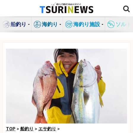
コ
ン
テ
船釣り
海釣り
海釣り施設
ソルト
ン
ツ
へ
ス
キ
ッ
プ
TOP
>
船釣り
>
エサ釣り
>