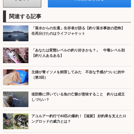
関連する記事
「落水からの生還」生存者が語る【釣り落水事故の恐怖】
生死分けたのはライフジャケット
「あなたは変態レベルの釣り好きかも？」 中毒レベル別
【釣り人あるある】
主婦が青イソメを飼育してみた 不吉な予感がついに的中
（第3回）
堤防際に浮いている魚の亡骸が意味すること 釣りは成立
しづらい？
アユルアー釣行で40匹の爆釣！【滋賀】 好釣果を支えたロ
ングロッドの威力とは？