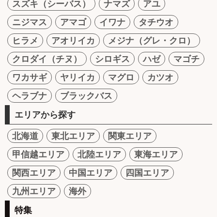
スズキ（シーバス）
ナマズ
アユ
ニジマス
アマゴ
イワナ
タチウオ
ヒラメ
アオリイカ
メジナ（グレ・クロ）
クロダイ（チヌ）
シロギス
ハゼ
マゴチ
ワカサギ
ヤリイカ
マグロ
カツオ
ヘラブナ
ブラックバス
エリアから探す
北海道
東北エリア
関東エリア
甲信越エリア
北陸エリア
東海エリア
関西エリア
中国エリア
四国エリア
九州エリア
海外
特集