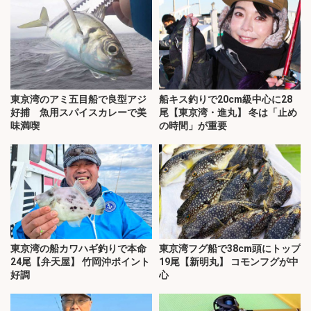
東京湾のアミ五目船で良型アジ
船キス釣りで20cm級中心に28
好捕 魚用スパイスカレーで美
尾【東京湾・進丸】 冬は「止め
味満喫
の時間」が重要
東京湾の船カワハギ釣りで本命
東京湾フグ船で38cm頭にトップ
24尾【弁天屋】 竹岡沖ポイント
19尾【新明丸】 コモンフグが中
好調
心