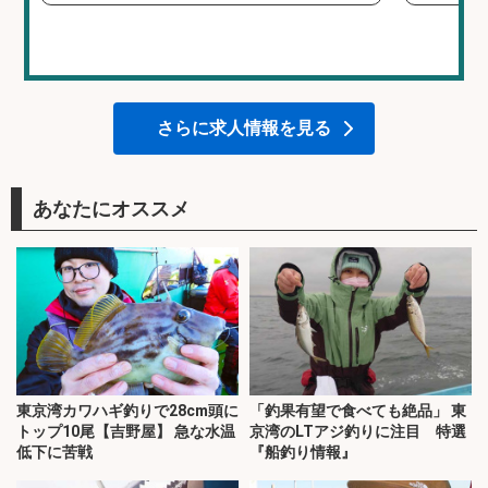
さらに求人情報を見る
あなたにオススメ
東京湾カワハギ釣りで28cm頭に
「釣果有望で食べても絶品」 東
トップ10尾【吉野屋】 急な水温
京湾のLTアジ釣りに注目 特選
低下に苦戦
『船釣り情報』