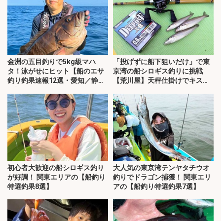
金洲の五目釣りで5kg級マハ
「投げずに船下狙いだけ」で東
タ！泳がせにヒット【船のエサ
京湾の船シロギス釣りに挑戦
釣り釣果速報12選・愛知／静
【荒川屋】天秤仕掛けでキス約
岡】
70匹！
初心者大歓迎の船シロギス釣り
大人気の東京湾テンヤタチウオ
が好調！ 関東エリアの【船釣り
釣りでドラゴン捕獲！ 関東エリ
特選釣果8選】
アの【船釣り特選釣果7選】