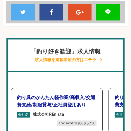
「釣り好き歓迎」求人情報
求人情報を掲載希望の方はコチラ
釣り具のかんたん軽作業/高収入/交通
釣り具
費支給/制服貸与/正社員登用あり
費支給
株式会社REnista
会社名
会社名
sponsored by 求人ボックス