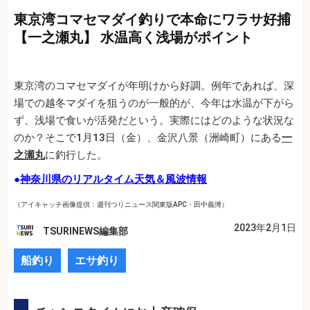
東京湾コマセマダイ釣りで本命にワラサ好捕
【一之瀬丸】 水温高く浅場がポイント
東京湾のコマセマダイが年明けから好調。例年であれば、深
場での越冬マダイを狙うのが一般的が、今年は水温が下がら
ず、浅場で食いが活発だという。実際にはどのような状況な
のか？そこで1月13日（金）、金沢八景（洲崎町）にある
一
之瀬丸
に釣行した。
●
神奈川県のリアルタイム天気＆風波情報
（アイキャッチ画像提供：週刊つりニュース関東版APC・田中義博）
2023年2月1日
TSURINEWS編集部
船釣り
エサ釣り