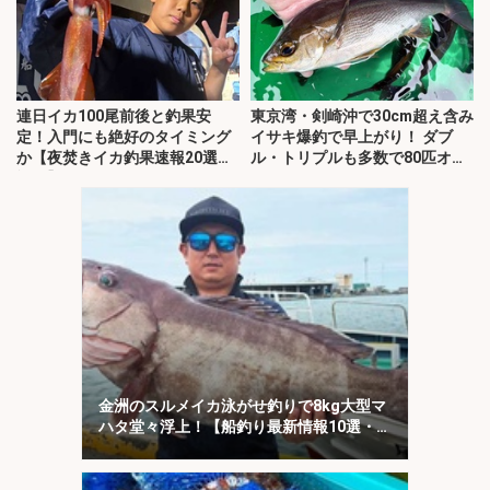
連日イカ100尾前後と釣果安
東京湾・剣崎沖で30cm超え含み
定！入門にも絶好のタイミング
イサキ爆釣で早上がり！ ダブ
か【夜焚きイカ釣果速報20選・
ル・トリプルも多数で80匹オー
福岡】
バー
金洲のスルメイカ泳がせ釣りで8kg大型マ
ハタ堂々浮上！【船釣り最新情報10選・東
海】