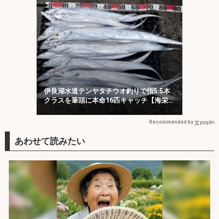
伊良湖水道テンヤタチウオ釣りで指5.5本
クラスを筆頭に本命16匹キャッチ【海栄
丸】
Recommended by