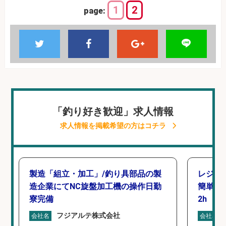
1
2
page:
「釣り好き歓迎」求人情報
求人情報を掲載希望の方はコチラ
製造「組立・加工」/釣り具部品の製
レジカ
造企業にてNC旋盤加工機の操作日勤
簡単レ
寮完備
2h
フジアルテ株式会社
会社名
会社名