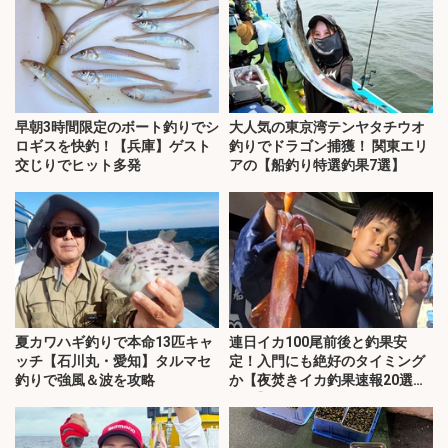
早朝3時間限定のボート釣りでシ
大人気の東京湾テンヤタチウオ
ロギスを快釣！【兵庫】ゲスト
釣りでドラゴン捕獲！ 関東エリ
交じりでヒット多発
アの【船釣り特選釣果7選】
夏カワハギ釣りで本命13匹キャ
連日イカ100尾前後と釣果安
ッチ【石川丸・愛知】タルマセ
定！入門にも絶好のタイミング
釣りで強風＆波を攻略
か【夜焚きイカ釣果速報20選・
福岡】