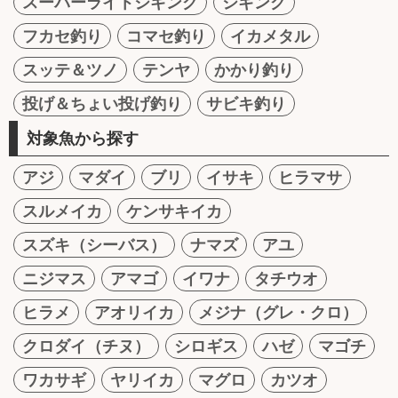
スーパーライトジギング
ジギング
フカセ釣り
コマセ釣り
イカメタル
スッテ＆ツノ
テンヤ
かかり釣り
投げ＆ちょい投げ釣り
サビキ釣り
対象魚から探す
アジ
マダイ
ブリ
イサキ
ヒラマサ
スルメイカ
ケンサキイカ
スズキ（シーバス）
ナマズ
アユ
ニジマス
アマゴ
イワナ
タチウオ
ヒラメ
アオリイカ
メジナ（グレ・クロ）
クロダイ（チヌ）
シロギス
ハゼ
マゴチ
ワカサギ
ヤリイカ
マグロ
カツオ