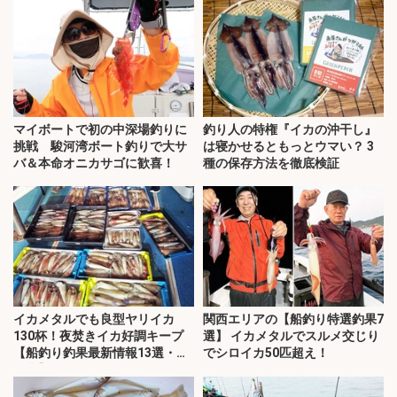
マイボートで初の中深場釣りに
釣り人の特権『イカの沖干し』
挑戦 駿河湾ボート釣りで大サ
は寝かせるともっとウマい？ 3
バ＆本命オニカサゴに歓喜！
種の保存方法を徹底検証
イカメタルでも良型ヤリイカ
関西エリアの【船釣り特選釣果7
130杯！夜焚きイカ好調キープ
選】 イカメタルでスルメ交じり
【船釣り釣果最新情報13選・玄
でシロイカ50匹超え！
界灘】