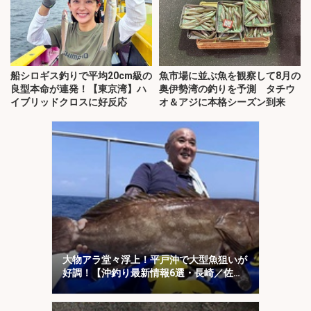
船シロギス釣りで平均20cm級の
魚市場に並ぶ魚を観察して8月の
良型本命が連発！【東京湾】ハ
奥伊勢湾の釣りを予測 タチウ
イブリッドクロスに好反応
オ＆アジに本格シーズン到来
大物アラ堂々浮上！平戸沖で大型魚狙いが
好調！【沖釣り最新情報6選・長崎／佐
賀】