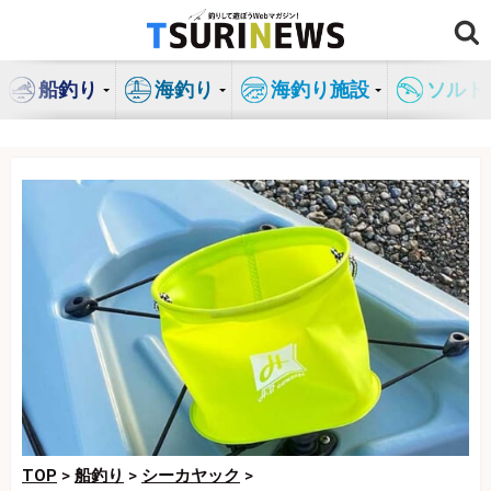
コ
ン
テ
船釣り
海釣り
海釣り施設
ソルト
ン
ツ
へ
ス
キ
ッ
プ
TOP
>
船釣り
>
シーカヤック
>