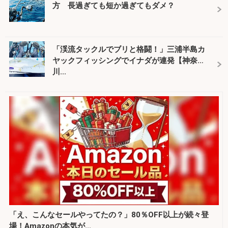
方 長過ぎても短か過ぎてもダメ？
「渓流タックルでブリと格闘！」三浦半島カ
ヤックフィッシングでイナダが連発【神奈
川...
「え、こんなセールやってたの？」80％OFF以上が続々登
場！Amazonの本気が...