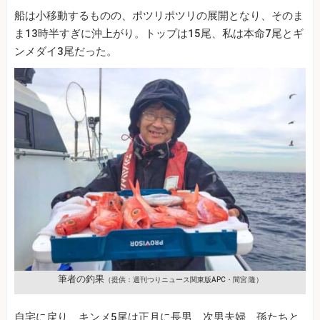
船は小移動するものの、ポツリポツリの展開となり、そのま
ま13時半すぎに沖上がり。トップは15尾、私は本命7尾とギ
ンメダイ3尾だった。
筆者の釣果
（提供：週刊つりニュース関東版APC・間宮 隆）
自宅に戻り、キンメ5尾は正月に長男、次男夫婦、孫たちと