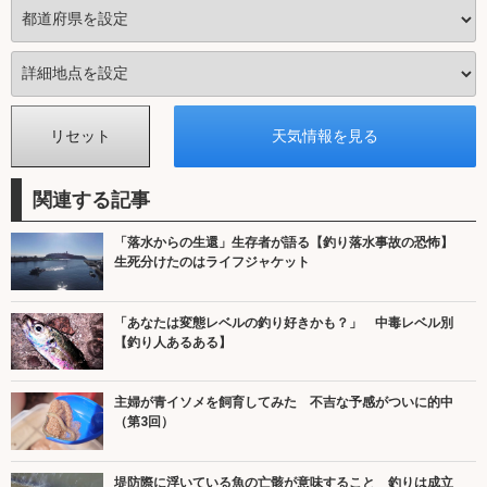
関連する記事
「落水からの生還」生存者が語る【釣り落水事故の恐怖】
生死分けたのはライフジャケット
「あなたは変態レベルの釣り好きかも？」 中毒レベル別
【釣り人あるある】
主婦が青イソメを飼育してみた 不吉な予感がついに的中
（第3回）
堤防際に浮いている魚の亡骸が意味すること 釣りは成立