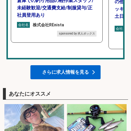
倉庫での釣り用品の軽作業スタッフ/
の他/
未経験歓迎/交通費支給/制服貸与/正
ッキン
社員登用あり
土日休み
株式会社REnista
会社名
会社名
sponsored by 求人ボックス
さらに求人情報を見る
あなたにオススメ