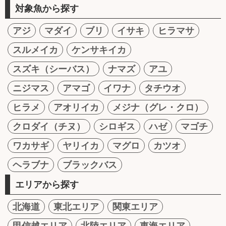
対象魚から探す
アジ
マダイ
ブリ
イサキ
ヒラマサ
スルメイカ
ケンサキイカ
スズキ（シーバス）
ナマズ
アユ
ニジマス
アマゴ
イワナ
タチウオ
ヒラメ
アオリイカ
メジナ（グレ・クロ）
クロダイ（チヌ）
シロギス
ハゼ
マゴチ
ワカサギ
ヤリイカ
マグロ
カツオ
ヘラブナ
ブラックバス
エリアから探す
北海道
東北エリア
関東エリア
甲信越エリア
北陸エリア
東海エリア