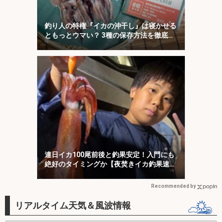
釣り人の特権『イカの沖干し』は寝かせる
ともっとウマい？ 3種の保存方法を徹底検
証
連日イカ100尾前後と釣果安定！入門にも
絶好のタイミングか【夜焚きイカ釣果速報
20選・福岡】
Recommended by
リアルタイム天気＆風波情報