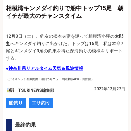
相模湾キンメダイ釣りで船中トップ15尾 朝
イチが最大のチャンスタイム
12月3日（土）、釣友の松本夫妻を誘って相模湾小坪の
太郎
丸
へキンメダイ釣りに出かけた。トップは15尾、私は本命7
尾とギンメダイ3尾の釣果を得た深海釣りの模様をリポート
する。
●
神奈川県リアルタイム天気＆風波情報
（アイキャッチ画像提供：週刊つりニュース関東版APC・間宮 隆）
2022年12月27日
TSURINEWS編集部
船釣り
エサ釣り
最終釣果