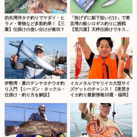
的矢湾沖タテ釣りでマダイ・ヒ
「投げずに船下狙いだけ」で東
ラメ・青物など多彩釣果！【三
京湾の船シロギス釣りに挑戦
重】仕掛けの使い分けが奏功？
【荒川屋】天秤仕掛けでキス約
70匹！
伊勢湾・夏のテンヤタチウオ釣
イカメタルでヤリイカ大型サイ
り入門 【シーズン・タックル・
ズゲットのチャンス！【夜焚き
仕掛け・釣り方を解説】
イカ釣り最新情報20選・福岡】