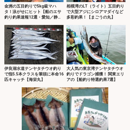
金洲の五目釣りで5kg級マハ
相模湾のLT（ライト）五目釣り
タ！泳がせにヒット【船のエサ
で大型アジにシロアマダイなど
釣り釣果速報12選・愛知／静
多彩釣果！【まごうの丸】
岡】
伊良湖水道テンヤタチウオ釣り
大人気の東京湾テンヤタチウオ
で指5.5本クラスを筆頭に本命16
釣りでドラゴン捕獲！ 関東エリ
匹キャッチ【海栄丸】
アの【船釣り特選釣果7選】