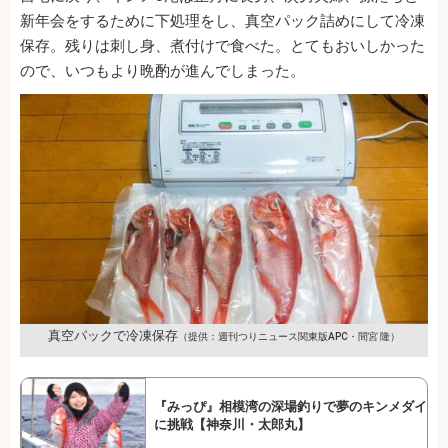
新年会をするために下処理をし、真空パック詰めにして冷凍
保存。残りは刺し身、煮付けで食べた。とてもおいしかった
ので、いつもより晩酌が進んでしまった。
真空パックで冷凍保存
（提供：週刊つりニュース関東版APC・間宮 隆）
『みっぴ』相模湾の深場釣りで夢のキンメダイ
に挑戦【神奈川・太郎丸】