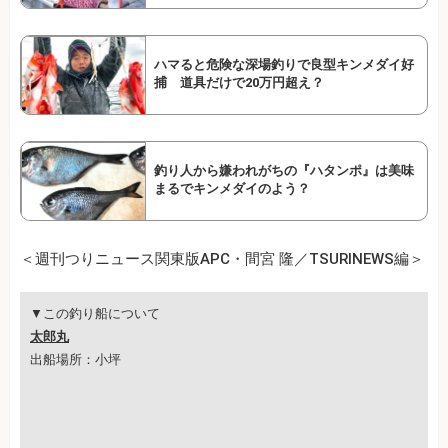
ハマると危険な深場釣りで良型キンメダイ好
捕 道具だけで20万円超え？
釣り人から嫌われがちの『ハタンポ』は美味
まるでキンメダイのよう？
＜週刊つりニュース関東版APC・間宮 隆／TSURINEWS編＞
▼この釣り船について
太郎丸
出船場所：小坪