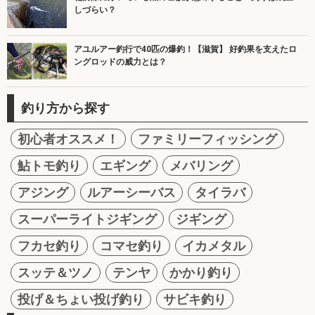
しづらい？
アユルアー釣行で40匹の爆釣！【滋賀】 好釣果を支えたロ
ングロッドの威力とは？
釣り方から探す
初心者オススメ！
ファミリーフィッシング
鮎トモ釣り
エギング
メバリング
アジング
ルアーシーバス
タイラバ
スーパーライトジギング
ジギング
フカセ釣り
コマセ釣り
イカメタル
スッテ＆ツノ
テンヤ
かかり釣り
投げ＆ちょい投げ釣り
サビキ釣り