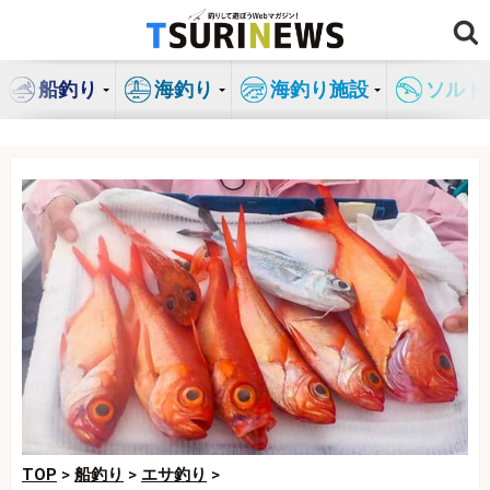
コ
ン
テ
船釣り
海釣り
海釣り施設
ソルト
ン
ツ
へ
ス
キ
ッ
プ
TOP
>
船釣り
>
エサ釣り
>