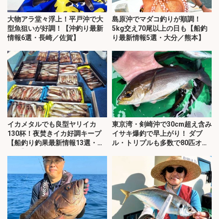
大物アラ堂々浮上！平戸沖で大
島原沖でマダコ釣りが順調！
型魚狙いが好調！【沖釣り最新
5kg交え70尾以上の日も【船釣
情報6選・長崎／佐賀】
り最新情報5選・大分／熊本】
イカメタルでも良型ヤリイカ
東京湾・剣崎沖で30cm超え含み
130杯！夜焚きイカ好調キープ
イサキ爆釣で早上がり！ ダブ
【船釣り釣果最新情報13選・玄
ル・トリプルも多数で80匹オー
界灘】
バー