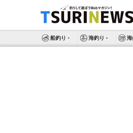
コ
ン
テ
ン
ツ
船釣り
海釣り
海
へ
ス
キ
ッ
プ