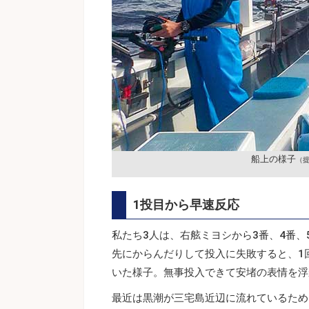
船上の様子
（提
1投目から早速反応
私たち3人は、右舷ミヨシから3番、4番
先にからんだりして投入に失敗すると、1
いた様子。無事投入できて安堵の表情を浮
最近は黒潮が三宅島近辺に流れているため