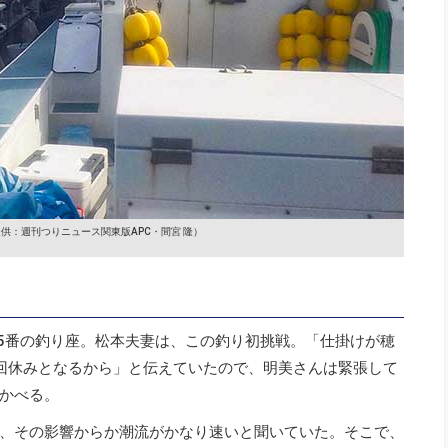
供：週刊つりニュース関東版APC・間宮 隆）
、5番の釣り座。松本夫妻は、この釣り初挑戦。「仕掛けが穂
回休みとなるから」と伝えていたので、明美さんは緊張して
かべる。
、その影響からか潮流がかなり速いと聞いていた。そこで、