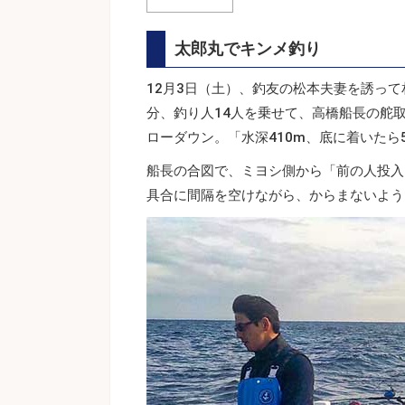
太郎丸でキンメ釣り
12月3日（土）、釣友の松本夫妻を誘っ
分、釣り人14人を乗せて、高橋船長の舵
ローダウン。「水深410m、底に着いた
船長の合図で、ミヨシ側から「前の人投入
具合に間隔を空けながら、からまないよう