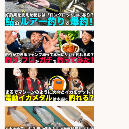
釣り具のかんたん軽作業/高収入/交
通費支給/制服貸与/正社員登用あり
株式会社REnista
会社名
sponsored by 求人ボックス
和食, 日本料理・懐石料理/店長・店
長候補/旬と手作りにこだわる!さか
なの価値を上げ、地域を元気に!店長
候補募集
博多 華吉 博多 華吉
会社名
sponsored by 求人ボックス
フィッシング用品の「製品開発設
計」
メガバス株式会社
会社名