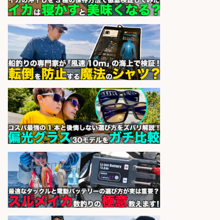
sponsored by 求人ボックス
釣り好き必見「釣具の設計開
発」/DAIWA公認製品/年休117日
株式会社スポーツライフプラネ
会社名
ッツ
sponsored by 求人ボックス
日払いOKで即日収入/軽作業・物流
その他/「9月末までの短期」釣り具
のピッキング作業など/残業少なめ/
日勤&土日休み/未経験OK!
UTエージェント株式会社 関西第
会社名
二CU
sponsored by 求人ボックス