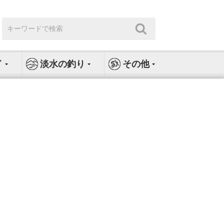
検
検
索:
索
イ
淡水の釣り
その他