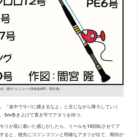
供：週刊つりニュース関東版APC・間宮 隆）
。「途中でサバに捕まるなよ」と念じながら降ろしていく
、5m巻き上げて置き竿でアタリを待つ。
モリが底に着いた感じがしたら、リールを10回転させてア
すると、穂先にコツンコツンと明確なアタリが出て、期待が