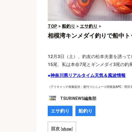
TOP
>
船釣り
>
エサ釣り
>
相模湾キンメダイ釣りで船中ト
12月3日（土）、釣友の松本夫妻を誘っ
15尾、私は本命7尾とギンメダイ3尾の
●
神奈川県リアルタイム天気＆風波情報
（アイキャッチ画像提供：週刊つりニュース関東版APC・間宮 
TSURINEWS編集部
エサ釣り
船釣り
目次
[
show
]