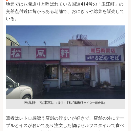
地元では八間通りと呼ばれている国道414号の「玉江町」の
交差点付近に昔からある老舗で、おにぎりや総菜を販売して
いる。
松風軒 沼津本店
（提供：TSURINEWSライター藤倉聡）
筆者はレトロ感漂う店舗の佇まいが好きで、店舗の外にテー
ブルとイスがおいてあり注文した物はセルフスタイルで食べ