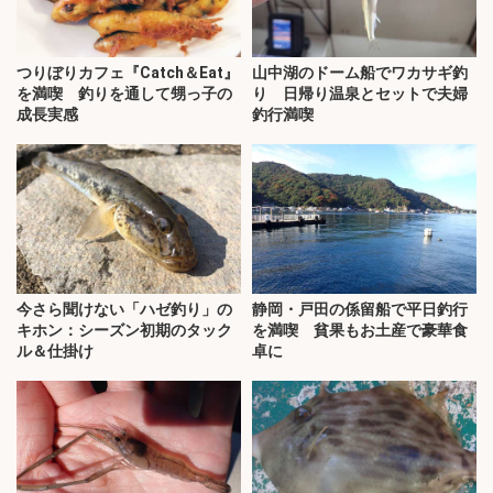
つりぼりカフェ『Catch＆Eat』
山中湖のドーム船でワカサギ釣
を満喫 釣りを通して甥っ子の
り 日帰り温泉とセットで夫婦
成長実感
釣行満喫
今さら聞けない「ハゼ釣り」の
静岡・戸田の係留船で平日釣行
キホン：シーズン初期のタック
を満喫 貧果もお土産で豪華食
ル＆仕掛け
卓に