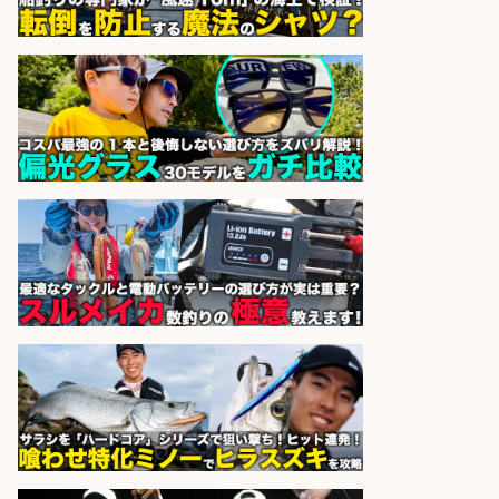
博多 華吉 博多 華吉
会社名
sponsored by 求人ボックス
営業事務/「大津市」釣り具メーカ
ーの物流事務・営業アシスタント/
小野駅から徒歩6分/「時給1,300
円」/大型連休あり×残業なし×土日
祝休み/滋賀県
株式会社ホットスタッフ滋賀
会社名
sponsored by 求人ボックス
釣り好き必見「釣具の設計開
発」/DAIWA公認製品/年休117日
株式会社スポーツライフプラネ
会社名
ッツ
sponsored by 求人ボックス