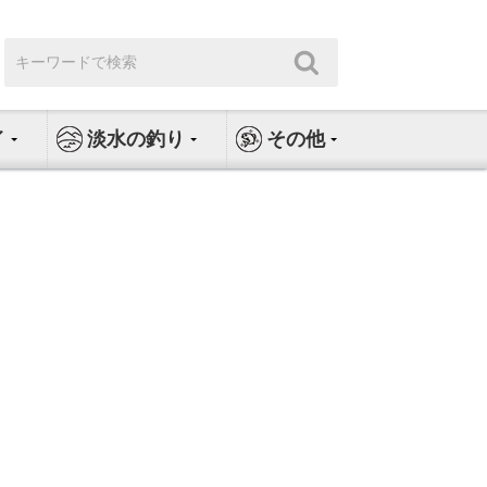
検
検
索:
索
イ
淡水の釣り
その他