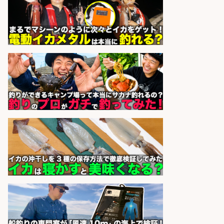
和食, 日本料理・懐石料理/店長・店
長候補/本物を知る大人の隠れ家!魚
の価値を上げ、地域を元気に!店長候
補募集
酒場あらかぶ 酒場あらかぶ
会社名
sponsored by 求人ボックス
魚の「バイヤー」貴方の目利きでヒ
ットを生む、裁量バイヤー募集
株式会社コムライン
会社名
sponsored by 求人ボックス
和食, 日本料理・懐石料理/店長・店
長候補/旬と手作りにこだわる!さか
なの価値を上げ、地域を元気に!店長
候補募集