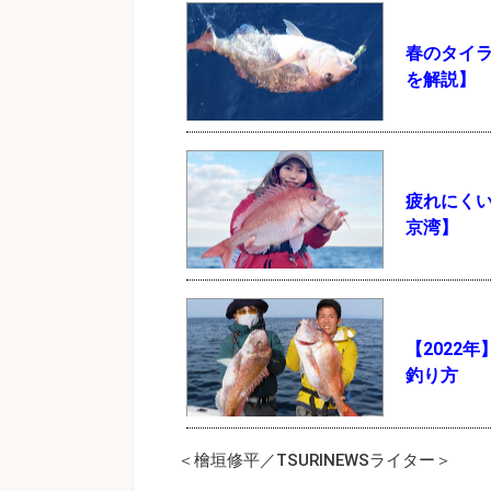
春のタイ
を解説】
疲れにく
京湾】
【2022
釣り方
＜檜垣修平／TSURINEWSライター＞