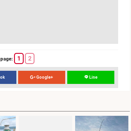
1
2
page:
ook
Google+
Line