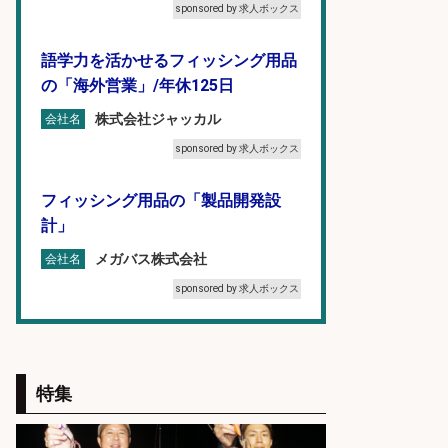
sponsored by 求人ボックス
語学力を活かせるフィッシング用品
の「海外営業」/年休125日
株式会社ジャッカル
会社名
sponsored by 求人ボックス
フィッシング用品の「製品開発設
計」
メガバス株式会社
会社名
sponsored by 求人ボックス
レジ打ち/日払いOK/おさかなの三枚
おろし/新潟県/小千谷市
特集
株式会社G&G
会社名
sponsored by 求人ボックス