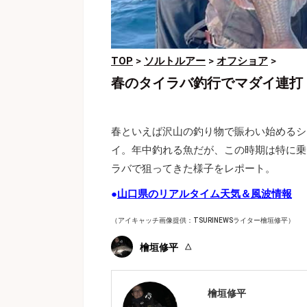
TOP
>
ソルトルアー
>
オフショア
>
春のタイラバ釣行でマダイ連打
春といえば沢山の釣り物で賑わい始めるシ
イ。年中釣れる魚だが、この時期は特に乗
ラバで狙ってきた様子をレポート。
●
山口県のリアルタイム天気＆風波情報
（アイキャッチ画像提供：TSURINEWSライター檜垣修平）
檜垣修平
檜垣修平