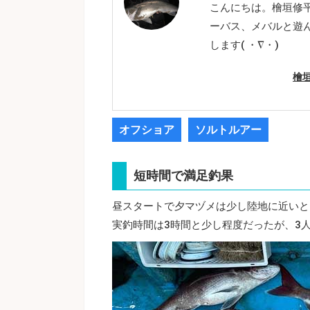
こんにちは。檜垣修
ーバス、メバルと遊
します( ・∇・)
檜
オフショア
ソルトルアー
短時間で満足釣果
昼スタートで夕マヅメは少し陸地に近いと
実釣時間は3時間と少し程度だったが、3