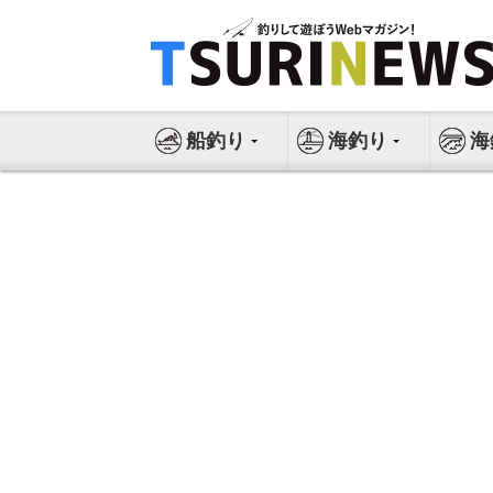
コ
ン
テ
ン
ツ
船釣り
海釣り
海
へ
ス
キ
ッ
プ