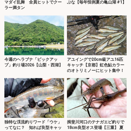
マダイ乱舞 全員ヒットでクー
ぶな【毎年恒例夏の亀山湖 #1】
ラー満タン
今週のヘラブナ「ピックアッ
アユイングで20cm級アユ16匹
プ」釣り場2026【山梨・西湖】
キャッチ【京都】虹色鮎カラー
のオトリミノーにヒット集中！
独特な渓流釣りワード「ウケ」
揖斐川河口のテナガエビ釣りで
ってなに？ 知れば良型キャッ
18cm良型オス登場【三重】 夏