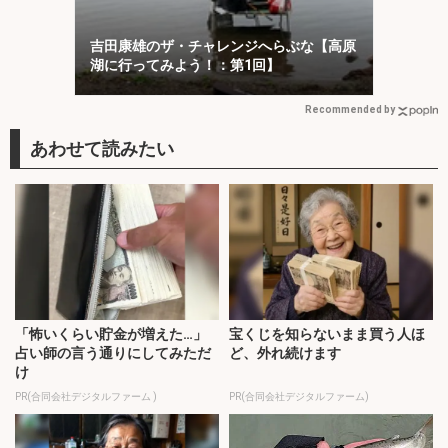
吉田康雄のザ・チャレンジへらぶな【高原
湖に行ってみよう！：第1回】
Recommended by
「怖いくらい貯金が増えた…」
宝くじを知らないまま買う人ほ
占い師の言う通りにしてみただ
ど、外れ続けます
け
PR(合同会社デジタルファーム )
PR(合同会社デジタルファーム)