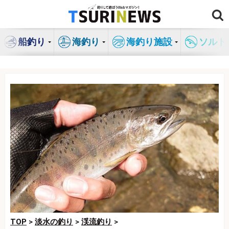
コ
ン
テ
船釣り
海釣り
海釣り施設
ソルト
ン
ツ
へ
ス
キ
ッ
プ
TOP
>
淡水の釣り
>
渓流釣り
>