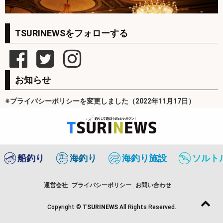
TSURINEWSをフォローする
お知らせ
※プライバシーポリシーを変更しました（2022年11月17日）
船釣り
海釣り
海釣り施設
ソルト
運営会社
プライバシーポリシー
お問い合わせ
Copyright ©
TSURINEWS
All Rights Reserved.