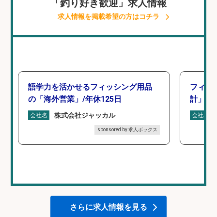
「釣り好き歓迎」求人情報
求人情報を掲載希望の方はコチラ
語学力を活かせるフィッシング用品
フィッ
の「海外営業」/年休125日
計」
株式会社ジャッカル
会社名
会社名
sponsored by 求人ボックス
さらに求人情報を見る