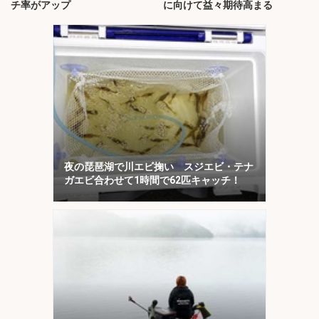
チ率がアップ
に向けて益々期待高まる
夜の琵琶湖で川エビ掬い スジエビ・テナ
ガエビ合わせて1時間で62匹キャッチ！