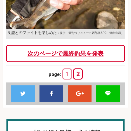
良型とのファイトを楽しめた
（提供：週刊つりニュース西部版APC・津曲隼丞）
次のページで最終釣果を発表
1
2
page: