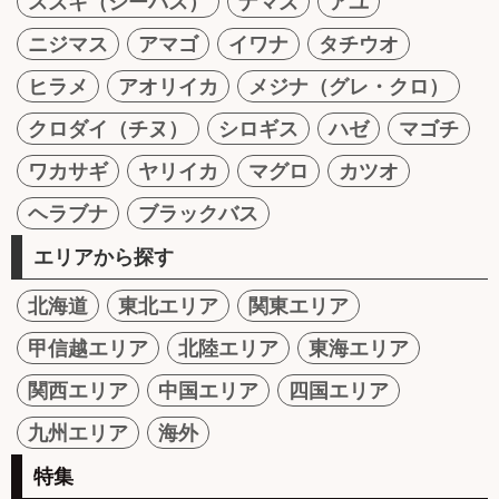
スズキ（シーバス）
ナマズ
アユ
ニジマス
アマゴ
イワナ
タチウオ
ヒラメ
アオリイカ
メジナ（グレ・クロ）
クロダイ（チヌ）
シロギス
ハゼ
マゴチ
ワカサギ
ヤリイカ
マグロ
カツオ
ヘラブナ
ブラックバス
エリアから探す
北海道
東北エリア
関東エリア
甲信越エリア
北陸エリア
東海エリア
関西エリア
中国エリア
四国エリア
九州エリア
海外
特集