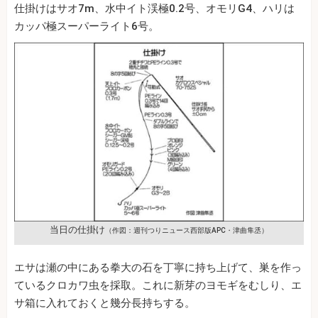
仕掛けはサオ7m、水中イト渓極0.2号、オモリG4、ハリは
カッパ極スーパーライト6号。
当日の仕掛け
（作図：週刊つりニュース西部版APC・津曲隼丞）
エサは瀬の中にある拳大の石を丁寧に持ち上げて、巣を作っ
ているクロカワ虫を採取。これに新芽のヨモギをむしり、エ
サ箱に入れておくと幾分長持ちする。