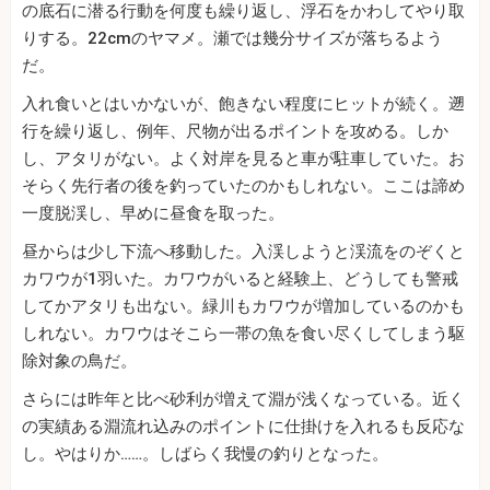
の底石に潜る行動を何度も繰り返し、浮石をかわしてやり取
りする。22cmのヤマメ。瀬では幾分サイズが落ちるよう
だ。
入れ食いとはいかないが、飽きない程度にヒットが続く。遡
行を繰り返し、例年、尺物が出るポイントを攻める。しか
し、アタリがない。よく対岸を見ると車が駐車していた。お
そらく先行者の後を釣っていたのかもしれない。ここは諦め
一度脱渓し、早めに昼食を取った。
昼からは少し下流へ移動した。入渓しようと渓流をのぞくと
カワウが1羽いた。カワウがいると経験上、どうしても警戒
してかアタリも出ない。緑川もカワウが増加しているのかも
しれない。カワウはそこら一帯の魚を食い尽くしてしまう駆
除対象の鳥だ。
さらには昨年と比べ砂利が増えて淵が浅くなっている。近く
の実績ある淵流れ込みのポイントに仕掛けを入れるも反応な
し。やはりか……。しばらく我慢の釣りとなった。