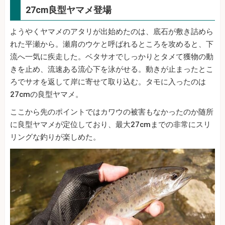
27cm良型ヤマメ登場
ようやくヤマメのアタリが出始めたのは、底石が敷き詰めら
れた平瀬から。瀬肩のウケと呼ばれるところを攻めると、下
流へ一気に疾走した。ベタサオでしっかりとタメて獲物の動
きを止め、流速ある流心下を泳がせる。動きが止まったとこ
ろでサオを返して岸に寄せて取り込む。タモに入ったのは
27cmの良型ヤマメ。
ここから先のポイントではカワウの被害もなかったのか随所
に良型ヤマメが定位しており、最大27cmまでの非常にスリ
リングな釣りが楽しめた。