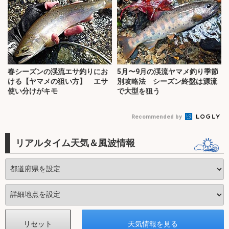
春シーズンの渓流エサ釣りにお
5月〜9月の渓流ヤマメ釣り季節
ける【ヤマメの狙い方】 エサ
別攻略法 シーズン終盤は源流
使い分けがキモ
で大型を狙う
Recommended by
リアルタイム天気＆風波情報