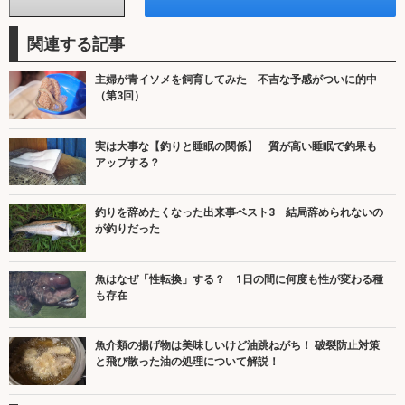
関連する記事
主婦が青イソメを飼育してみた 不吉な予感がついに的中
（第3回）
実は大事な【釣りと睡眠の関係】 質が高い睡眠で釣果も
アップする？
釣りを辞めたくなった出来事ベスト3 結局辞められないの
が釣りだった
魚はなぜ「性転換」する？ 1日の間に何度も性が変わる種
も存在
魚介類の揚げ物は美味しいけど油跳ねがち！ 破裂防止対策
と飛び散った油の処理について解説！