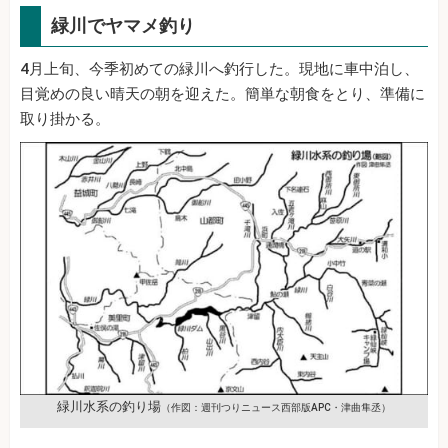
緑川でヤマメ釣り
4月上旬、今季初めての緑川へ釣行した。現地に車中泊し、
目覚めの良い晴天の朝を迎えた。簡単な朝食をとり、準備に
取り掛かる。
緑川水系の釣り場
（作図：週刊つりニュース西部版APC・津曲隼丞）