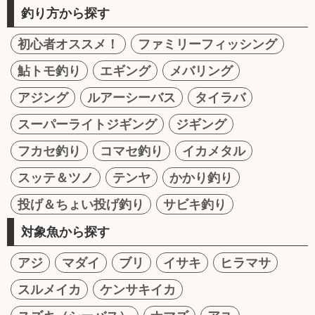
釣り方から探す
初心者オススメ！
ファミリーフィッシング
鮎トモ釣り
エギング
メバリング
アジング
ルアーシーバス
タイラバ
スーパーライトジギング
ジギング
フカセ釣り
コマセ釣り
イカメタル
スッテ＆ツノ
テンヤ
かかり釣り
投げ＆ちょい投げ釣り
サビキ釣り
対象魚から探す
アジ
マダイ
ブリ
イサキ
ヒラマサ
スルメイカ
ケンサキイカ