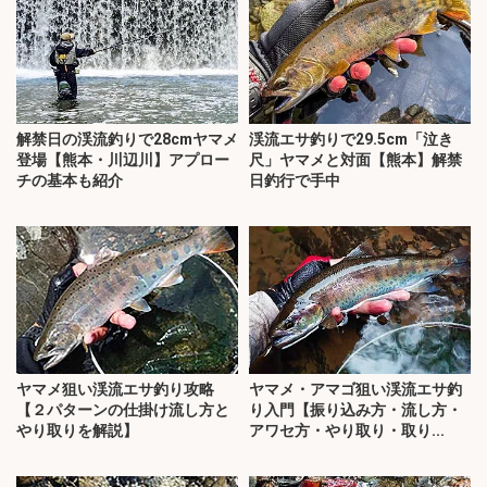
解禁日の渓流釣りで28cmヤマメ
渓流エサ釣りで29.5cm「泣き
登場【熊本・川辺川】アプロー
尺」ヤマメと対面【熊本】解禁
チの基本も紹介
日釣行で手中
ヤマメ狙い渓流エサ釣り攻略
ヤマメ・アマゴ狙い渓流エサ釣
【２パターンの仕掛け流し方と
り入門【振り込み方・流し方・
やり取りを解説】
アワセ方・やり取り・取り...