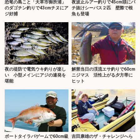
恐竜の島こと「天草市御所浦」
夜波止ルアー釣りで45cm頭にバ
のダゴチン釣りで43cmチヌにア
チ抜けシーバス２匹 壁際で根
ジ好捕
魚も登場
夜の堤防で電気ウキ釣りが楽し
解禁当日の渓流エサ釣りで60cm
い 小型メインにアジの連発を
ニジマス 活性上がる夕方帯に
堪能
ヒット
ボートタイラバゲームで60cm級
吉田康雄のザ・チャレンジへら