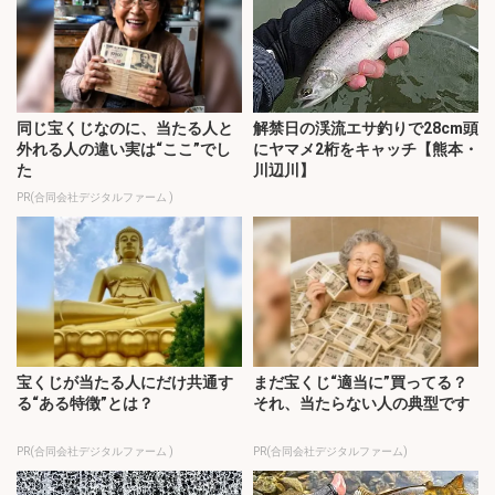
同じ宝くじなのに、当たる人と
解禁日の渓流エサ釣りで28cm頭
外れる人の違い実は“ここ”でし
にヤマメ2桁をキャッチ【熊本・
た
川辺川】
PR(合同会社デジタルファーム )
宝くじが当たる人にだけ共通す
まだ宝くじ“適当に”買ってる？
る“ある特徴”とは？
それ、当たらない人の典型です
PR(合同会社デジタルファーム )
PR(合同会社デジタルファーム)