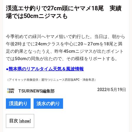
渓流エサ釣りで27cm頭にヤマメ18尾 実績
場では50cmニジマスも
今季初めての緑川へヤマメ狙いで釣行した。当日は、朝から
午後2時までに24cmクラスを中心に20～27cmを18尾と満
足の釣果となったうえ、昨年45cmニジマスが出たポイント
では50cmの同魚が出たので、その模様をリポートする。
●
熊本県のリアルタイム天気＆風波情報
（アイキャッチ画像提供：週刊つりニュース西部版APC・津曲隼丞）
2022年5月19日
TSURINEWS編集部
渓流釣り
淡水の釣り
目次
[
show
]