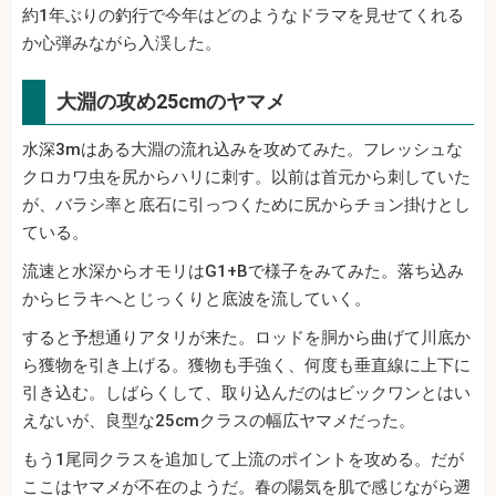
約1年ぶりの釣行で今年はどのようなドラマを見せてくれる
か心弾みながら入渓した。
大淵の攻め25cmのヤマメ
水深3mはある大淵の流れ込みを攻めてみた。フレッシュな
クロカワ虫を尻からハリに刺す。以前は首元から刺していた
が、バラシ率と底石に引っつくために尻からチョン掛けとし
ている。
流速と水深からオモリはG1+Bで様子をみてみた。落ち込み
からヒラキへとじっくりと底波を流していく。
すると予想通りアタリが来た。ロッドを胴から曲げて川底か
ら獲物を引き上げる。獲物も手強く、何度も垂直線に上下に
引き込む。しばらくして、取り込んだのはビックワンとはい
えないが、良型な25cmクラスの幅広ヤマメだった。
もう1尾同クラスを追加して上流のポイントを攻める。だが
ここはヤマメが不在のようだ。春の陽気を肌で感じながら遡