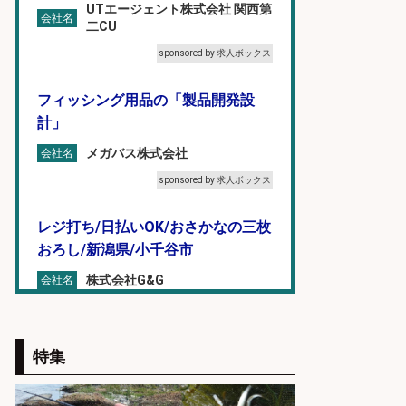
UTエージェント株式会社 関西第
会社名
二CU
sponsored by 求人ボックス
フィッシング用品の「製品開発設
計」
メガバス株式会社
会社名
sponsored by 求人ボックス
レジ打ち/日払いOK/おさかなの三枚
おろし/新潟県/小千谷市
株式会社G&G
会社名
sponsored by 求人ボックス
福岡「現場監督」/釣り好き歓迎/残
特集
業10時間/経験者歓迎