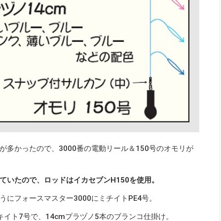
多かったので、3000番の電動リール＆150号のオモリが
ていたので、ロッドはイカセブンH150を使用。
にフォースマスター3000にミチイトPE4号。
イト7号で、14cmプラヅノ5本のブランコ仕掛け。