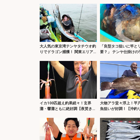
掛け・釣り方を解説】
果速報9選・愛知】
大人気の東京湾テンヤタチウオ釣
「良型タコ狙いに竿と
りでドラゴン捕獲！ 関東エリア
要？」 テンヤ仕掛けの
の【船釣り特選釣果7選】
1.8kg良型マダコ！【
京湾】
イカ100匹超え釣果続々！玄界
大物アラ堂々浮上！平
灘・響灘ともに絶好調【夜焚きイ
魚狙いが好調！【沖釣
カ釣果速報20選・福岡】
6選・長崎／佐賀】