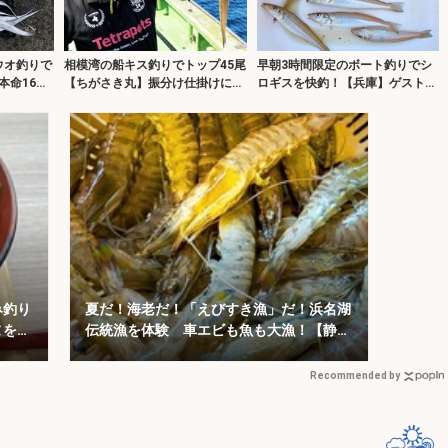
ウオ釣りで
相模湾の船キス釣りでトップ45尾
早朝3時間限定のボート釣りでシ
本命16匹
【ちがさき丸】振分け仕掛けに好
ロギスを快釣！【兵庫】ゲスト交
反応！
じりでヒット多発
み釣り
夏だ！海老だ！「えびすき漁」だ！浜名湖
ヌを狙
伝統漁を体験 車エビも魚も大漁！【静
岡】
Recommended by