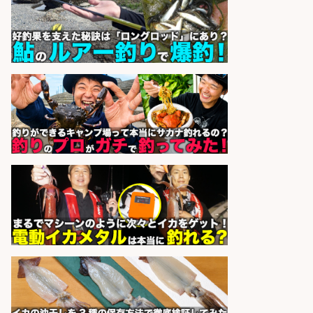
広松久水産株式会社
会社名
sponsored by 求人ボックス
和食, 居酒屋/調理見習い・調理補助/
新鮮な魚料理×おでんの和食居酒屋
の若手スタッフ
サカナのハチベエ 矢場町店
会社名
sponsored by 求人ボックス
和食, 日本料理・懐石料理/店長・店
長候補/本物を知る大人の隠れ家!魚
の価値を上げ、地域を元気に!店長候
補募集
酒場あらかぶ 酒場あらかぶ
会社名
sponsored by 求人ボックス
和食, 居酒屋/キッチンスタッフ/天草