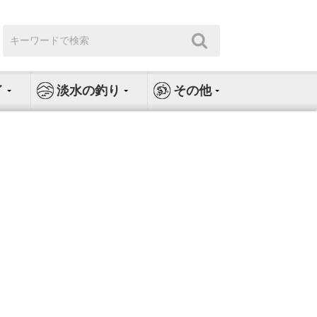
検
検
索:
索
イ
淡水の釣り
その他