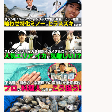
給1,200円」日払い可/残業少なめ×
週4日〜OK×車通勤OK
株式会社ホットスタッフ五日市
会社名
sponsored by 求人ボックス
さらに求人情報を見る