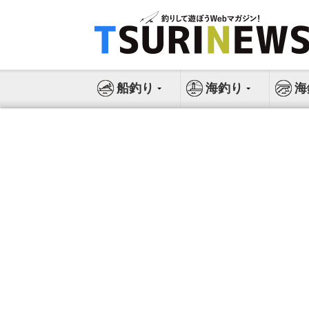
コ
ン
テ
ン
ツ
船釣り
海釣り
海
へ
ス
キ
ッ
プ