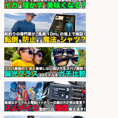
の魚と馬刺しの店 キッチンスタッフ
正社員募集
天草の魚と馬刺しの店 魚粋 天草
会社名
の魚と馬刺しの店 魚粋
sponsored by 求人ボックス
日払いOKで即日収入/製造スタッフ/
「堺市堺区」「時給1,600円」入社
祝金10万円/自転車部品や釣り具の
組立/堺市堺区の工場/未経験歓迎
パーソルファクトリーパートナ
会社名
ーズ株式会社
sponsored by 求人ボックス
日払いOKで即日収入/製造スタッフ/
「広島市佐伯区」お魚のパック詰め
や品出し業務/広島市佐伯区内/「時