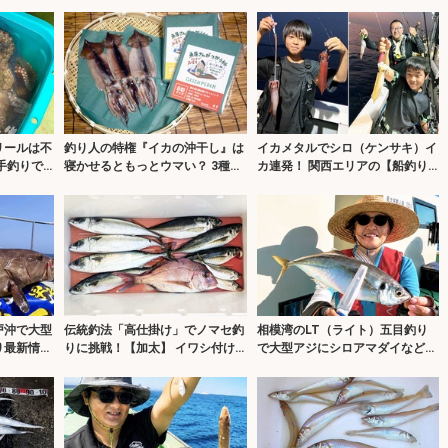
り釣果最新情報13選・玄界灘】
最新情報5選・大分／熊本】
リールは不
釣り人の特権『イカの沖干し』は
イカメタルでシロ（ケンサキ）イ
手釣りで
寝かせるともっとウマい？ 3種の
カ連発！ 関西エリアの【船釣り
川崎丸・東
保存方法を徹底検証
特選釣果7選】
戸沖で大型
伝統釣法「高仕掛け」でノマセ釣
相模湾のLT（ライト）五目釣り
り最新情報
りに挑戦！【加太】 イワシ付け
で大型アジにシロアマダイなど多
に苦戦も本命マダイをキャッチ！
彩釣果！【まごうの丸】