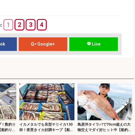
1
2
3
4
e:
ook
Google+
Line
プ！数釣り
イカメタルでも良型ヤリイカ130
島原沖タイラバで70cm超えの大
【船釣り釣
杯！夜焚きイカ好調キープ【船釣
物交えマダイ好ヒット中【船釣り