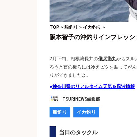
TOP
>
船釣り
>
イカ釣り
>
阪本智子の沖釣りインプレッシ
7月下旬、相模湾長井の
儀兵衛丸
からスル
ろうと首の後ろには冷えピタを貼ってがん
りができましたよ。
●
神奈川県のリアルタイム天気＆風波情報
TSURINEWS編集部
船釣り
イカ釣り
当日のタックル