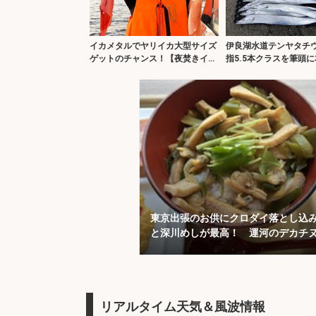
イカメタルでヤリイカ大型サイズ
伊良湖水道テンヤタチ
ゲットのチャンス！【夜焚きイカ
指5.5本クラスを筆頭に
釣り最新情報20選・福岡】
キャッチ【海栄丸】
東京出張のお供にクロダイ落とし込
と深川めしが最高！ 運河のデカチ
ってみた
リアルタイム天気＆風波情報