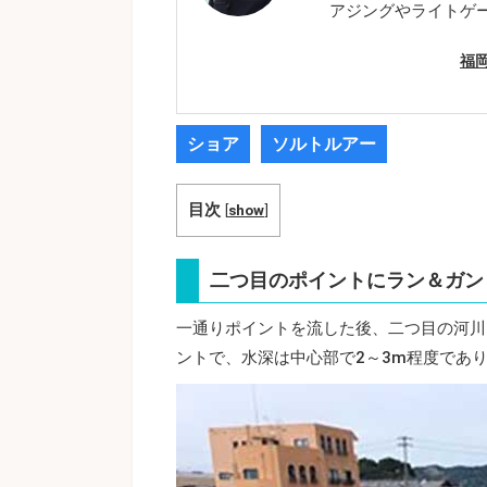
アジングやライトゲ
福
ショア
ソルトルアー
目次
[
show
]
二つ目のポイントにラン＆ガン
一通りポイントを流した後、二つ目の河川
ントで、水深は中心部で2～3m程度であ