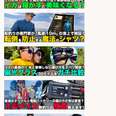
sponsored by 求人ボックス
魚の「バイヤー」貴方の目利きでヒ
ットを生む、裁量バイヤー募集
株式会社コムライン
会社名
sponsored by 求人ボックス
精肉・青果・鮮魚販売/志布志市周
辺でお魚のカットや商品の陳列スタ
ッフ/未経験歓迎×残業少なめ×車通
勤OK/鹿児島県/志布志市
株式会社ホットスタッフ鹿児島
会社名
sponsored by 求人ボックス
さらに求人情報を見る