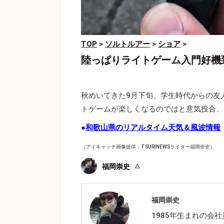
TOP
>
ソルトルアー
>
ショア
>
陸っぱりライトゲーム入門好機
秋めいてきた9月下旬、学生時代からの友
トゲームが楽しくなるのではと意気投合、
●
和歌山県のリアルタイム天気＆風波情報
（アイキャッチ画像提供：TSURINEWSライター福岡崇史）
福岡崇史
福岡崇史
1985年生まれの会