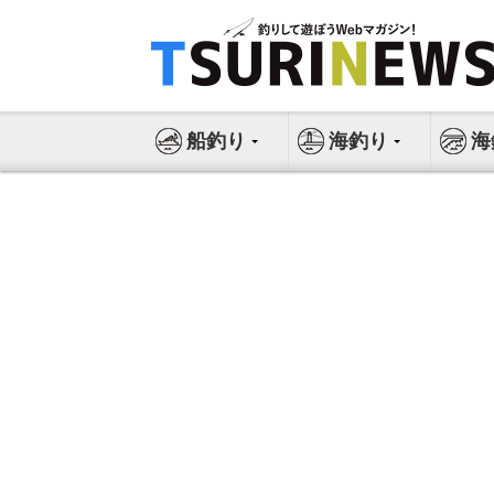
コ
ン
テ
ン
ツ
船釣り
海釣り
海
へ
ス
キ
ッ
プ