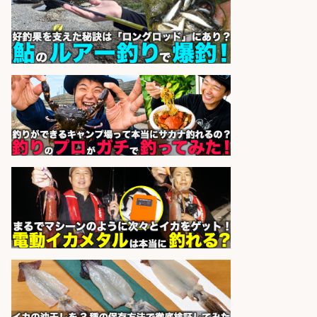
UTエージェント株式会社
会社名
sponsored by 求人ボックス
倉庫での釣り用品の軽作業スタッ
フ/未経験歓迎/交通費支給/制服貸
与/正社員登用あり
株式会社REnista
会社名
sponsored by 求人ボックス
福岡「現場監督」/釣り好き歓迎/残
業10時間/経験者歓迎
広松久水産株式会社
会社名
sponsored by 求人ボックス
釣り具などの出荷作業
UTエージェント株式会社
会社名