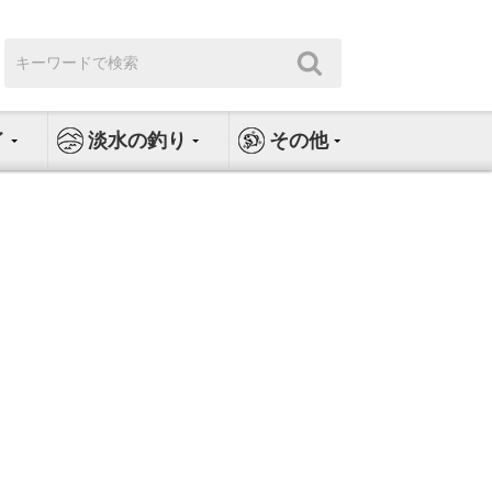
検
検
索:
索
イ
淡水の釣り
その他