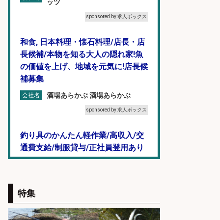
ッツ
sponsored by 求人ボックス
和食, 日本料理・懐石料理/店長・店
長候補/本物を知る大人の隠れ家!魚
の価値を上げ、地域を元気に!店長候
補募集
酒場あらかぶ 酒場あらかぶ
会社名
sponsored by 求人ボックス
釣り具のかんたん軽作業/高収入/交
通費支給/制服貸与/正社員登用あり
株式会社REnista
会社名
sponsored by 求人ボックス
特集
仕分け・シール貼り/釣り具などの
出荷作業/兵庫県/神戸市北区