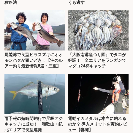
攻略法
くも逃す
尾鷲湾で良型ヒラスズキにオオ
『大阪南港魚つり園』でタコが
モンハタが狙いどき！【沖のル
好調！ 全エリアをランガンで
アー釣り最新情報8選・三重】
マダコ24杯キャッチ
雨予報の短時間釣行で尺級アジ
電動イカメタルは本当に釣れる
キャッチに成功！ 和歌山・紀
のか？ 導入メリットを実釣レビ
北エリアで良型連発
ュー【響灘】