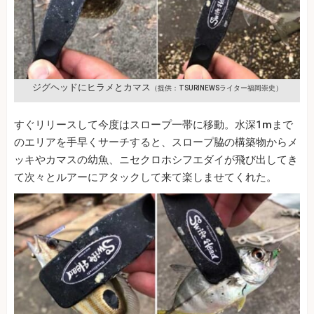
ジグヘッドにヒラメとカマス
（提供：TSURINEWSライター福岡崇史）
すぐリリースして今度はスロープ一帯に移動。水深1mまで
のエリアを手早くサーチすると、スロープ脇の構築物からメ
ッキやカマスの幼魚、ニセクロホシフエダイが飛び出してき
て次々とルアーにアタックして来て楽しませてくれた。