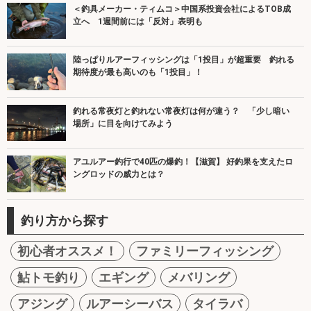
＜釣具メーカー・ティムコ＞中国系投資会社によるTOB成
立へ 1週間前には「反対」表明も
陸っぱりルアーフィッシングは「1投目」が超重要 釣れる
期待度が最も高いのも「1投目」！
釣れる常夜灯と釣れない常夜灯は何が違う？ 「少し暗い
場所」に目を向けてみよう
アユルアー釣行で40匹の爆釣！【滋賀】 好釣果を支えたロ
ングロッドの威力とは？
釣り方から探す
初心者オススメ！
ファミリーフィッシング
鮎トモ釣り
エギング
メバリング
アジング
ルアーシーバス
タイラバ