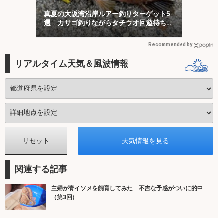
真夏の大阪湾沿岸ルアー釣りターゲット5
選 カサゴ釣りながらタチウオ回遊待ちが
オススメ？
Recommended by
リアルタイム天気＆風波情報
関連する記事
主婦が青イソメを飼育してみた 不吉な予感がついに的中
（第3回）