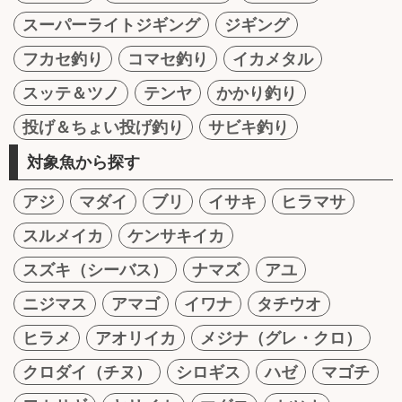
スーパーライトジギング
ジギング
フカセ釣り
コマセ釣り
イカメタル
スッテ＆ツノ
テンヤ
かかり釣り
投げ＆ちょい投げ釣り
サビキ釣り
対象魚から探す
アジ
マダイ
ブリ
イサキ
ヒラマサ
スルメイカ
ケンサキイカ
スズキ（シーバス）
ナマズ
アユ
ニジマス
アマゴ
イワナ
タチウオ
ヒラメ
アオリイカ
メジナ（グレ・クロ）
クロダイ（チヌ）
シロギス
ハゼ
マゴチ