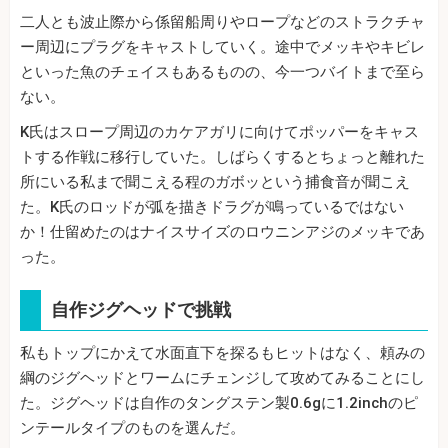
二人とも波止際から係留船周りやロープなどのストラクチャ
ー周辺にプラグをキャストしていく。途中でメッキやキビレ
といった魚のチェイスもあるものの、今一つバイトまで至ら
ない。
K氏はスロープ周辺のカケアガリに向けてポッパーをキャス
トする作戦に移行していた。しばらくするとちょっと離れた
所にいる私まで聞こえる程のガボッという捕食音が聞こえ
た。K氏のロッドが弧を描きドラグが鳴っているではない
か！仕留めたのはナイスサイズのロウニンアジのメッキであ
った。
自作ジグヘッドで挑戦
私もトップにかえて水面直下を探るもヒットはなく、頼みの
綱のジグヘッドとワームにチェンジして攻めてみることにし
た。ジグヘッドは自作のタングステン製0.6gに1.2inchのピ
ンテールタイプのものを選んだ。