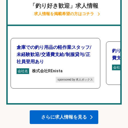
「釣り好き歓迎」求人情報
求人情報を掲載希望の方はコチラ
倉庫での釣り用品の軽作業スタッフ/
釣り具
未経験歓迎/交通費支給/制服貸与/正
費支給
社員登用あり
会社名
株式会社REnista
会社名
sponsored by 求人ボックス
さらに求人情報を見る