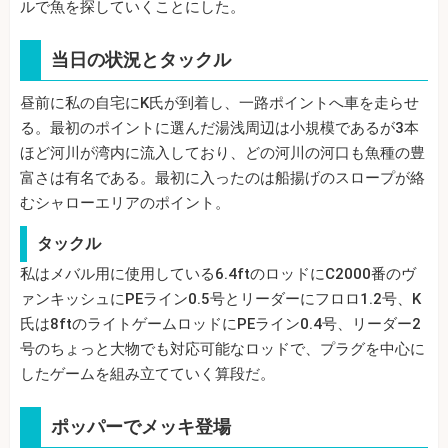
ルで魚を探していくことにした。
当日の状況とタックル
昼前に私の自宅にK氏が到着し、一路ポイントへ車を走らせ
る。最初のポイントに選んだ湯浅周辺は小規模であるが3本
ほど河川が湾内に流入しており、どの河川の河口も魚種の豊
富さは有名である。最初に入ったのは船揚げのスロープが絡
むシャローエリアのポイント。
タックル
私はメバル用に使用している6.4ftのロッドにC2000番のヴ
ァンキッシュにPEライン0.5号とリーダーにフロロ1.2号、K
氏は8ftのライトゲームロッドにPEライン0.4号、リーダー2
号のちょっと大物でも対応可能なロッドで、プラグを中心に
したゲームを組み立てていく算段だ。
ポッパーでメッキ登場