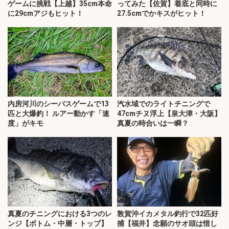
ゲームに挑戦【上越】35cm本命
ってみた【佐賀】着底と同時に
に29cmアジもヒット！
27.5cmでかキスがヒット！
内房河川のシーバスゲームで13
汽水域でのライトチニングで
匹と大爆釣！ ルアー動かす「速
47cmチヌ浮上【泉大津・大阪】
度」がキモ
真夏の時合いは一瞬？
真夏のチニングにおける3つのレ
敦賀沖イカメタル釣行で32匹好
ンジ【ボトム・中層・トップ】
捕【福井】念願のサオ頭は惜し