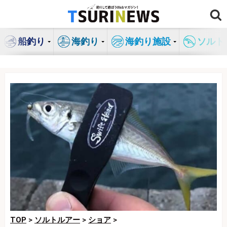
コ
ン
テ
船釣り
海釣り
海釣り施設
ソルト
ン
ツ
へ
ス
キ
ッ
プ
TOP
>
ソルトルアー
>
ショア
>