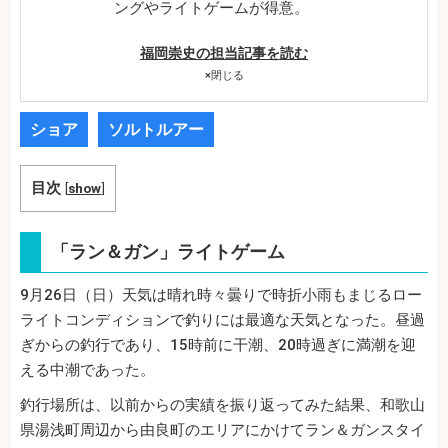
ングやライトゲームが得意。
福岡崇史の担当記事を読む
×
閉じる
ショア
ソルトルアー
目次
[
show
]
「ラン＆ガン」ライトゲーム
9月26日（日）天気は晴れ時々曇りで時折小雨もまじるロー
ライトコンディションで釣りには最適な天気となった。昼過
ぎからの釣行であり、15時前に干潮、20時過ぎに満潮を迎
える中潮であった。
釣行場所は、以前からの実績を振り返ってみた結果、和歌山
県湯浅町周辺から由良町のエリアにかけてラン＆ガンスタイ