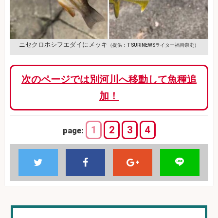
ニセクロホシフエダイにメッキ
（提供：TSURINEWSライター福岡崇史）
次のページでは別河川へ移動して魚種追
加！
1
2
3
4
page: