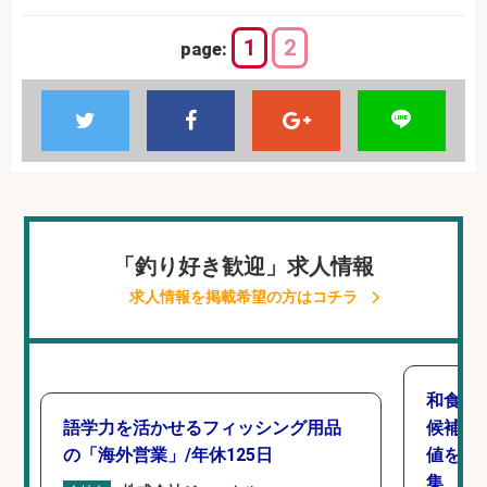
1
2
page:
「釣り好き歓迎」求人情報
求人情報を掲載希望の方はコチラ
和食,
語学力を活かせるフィッシング用品
候補/
の「海外営業」/年休125日
値を上
集