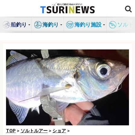
コ
ン
テ
船釣り
海釣り
海釣り施設
ソルト
ン
ツ
へ
ス
キ
ッ
プ
TOP
>
ソルトルアー
>
ショア
>