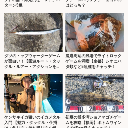
ターン5選
はどっち？
ダツのトップウォーターゲーム
漁港周辺の浅場でライトロック
が面白い！【回遊ルート・タッ
ゲームを満喫【京都】シオにハ
クル・ルアー・アクションを解
タ類など5魚種をキャッチ！
説】
ケンサキイカ狙いのイカメタル
初夏の博多湾ショアマゴチゲー
入門 【魅力・タックル・仕掛
ムを攻略【福岡】ボトムワイン
け・釣り方・持ち帰り方を解
ドで45cm級をキャッチ！