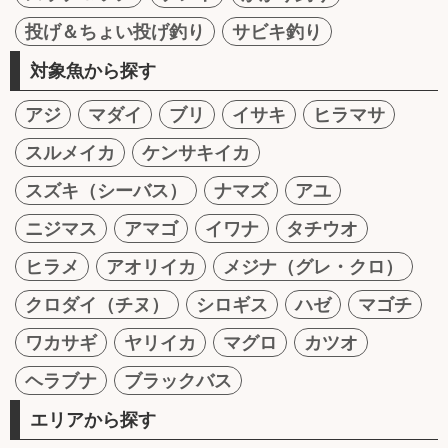
投げ＆ちょい投げ釣り
サビキ釣り
対象魚から探す
アジ
マダイ
ブリ
イサキ
ヒラマサ
スルメイカ
ケンサキイカ
スズキ（シーバス）
ナマズ
アユ
ニジマス
アマゴ
イワナ
タチウオ
ヒラメ
アオリイカ
メジナ（グレ・クロ）
クロダイ（チヌ）
シロギス
ハゼ
マゴチ
ワカサギ
ヤリイカ
マグロ
カツオ
ヘラブナ
ブラックバス
エリアから探す