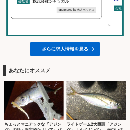
株式会社ジャッカル
会社名
会社名
sponsored by 求人ボックス
さらに求人情報を見る
あなたにオススメ
ちょっとマニアックな『アジン
ライトゲーム2大巨頭「アジン
グ』の話：限定的な「レア」パ
グ」「メバリング」 面白いの