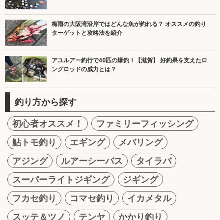
梅雨の大阪湾沿岸ではどんな魚が釣れる？ オススメの釣り
ターゲットと攻略法を紹介
アユルアー釣行で40匹の爆釣！【滋賀】 好釣果を支えたロ
ングロッドの威力とは？
釣り方から探す
初心者オススメ！
ファミリーフィッシング
鮎トモ釣り
エギング
メバリング
アジング
ルアーシーバス
タイラバ
スーパーライトジギング
ジギング
フカセ釣り
コマセ釣り
イカメタル
スッテ＆ツノ
テンヤ
かかり釣り