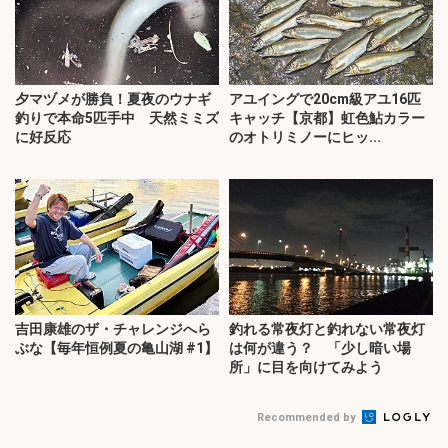
夕マヅメが勝負！夏夜のウナギ
アユイングで20cm級アユ16匹
釣りで本命5匹手中 天然ミミズ
キャッチ【京都】虹色鮎カラー
に好反応
のオトリミノーにヒッ...
吉田康雄のザ・チャレンジへら
釣れる常夜灯と釣れない常夜灯
ぶな【毎年恒例夏の亀山湖 #1】
は何が違う？ 「少し暗い場
所」に目を向けてみよう
Recommended by