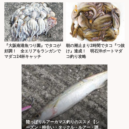
知・三重】
『大阪南港魚つり園』でタコが
朝の潮止まり2時間でタコ『つ抜
好調！ 全エリアをランガンで
け』達成！ 明石沖ボートマダ
マダコ24杯キャッチ
コ釣り攻略
陸っぱりルアーカマス釣りのススメ 【シ
ーズン・時合い・タックル・ルアー・誘い