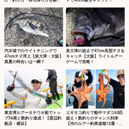
説】
汽水域でのライトチニングで
泉大津の波止で47cm良型チヌを
47cmチヌ浮上【泉大津・大阪】
キャッチ【大阪】ライトルアー
真夏の時合いは一瞬？
ゲームで攻略！
東京湾ルアータチウオ船でトッ
エギタコ釣りで船中マダコ50匹
プ36尾と数釣り達成！【渡辺釣
超え！数釣りのチャンス到来
船店・横浜】
【沖のルアー釣果速報12選・愛