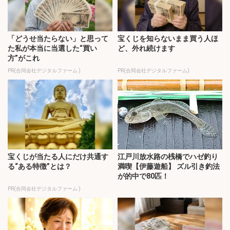
「どうせ当たらない」と思って
宝くじを知らないまま買う人ほ
た私が本当に当選した“買い
ど、外れ続けます
方”がこれ
PR(合同会社デジタルファーム )
PR(合同会社デジタルファーム)
宝くじが当たる人にだけ共通す
江戸川放水路の桟橋でハゼ釣り
る“ある特徴”とは？
満喫【伊藤遊船】 ズル引き釣法
が的中で80匹！
PR(合同会社デジタルファーム )