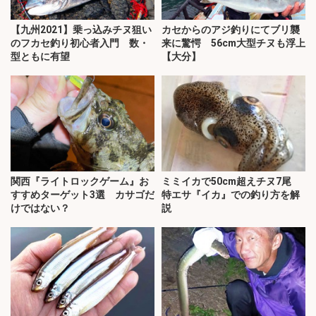
【九州2021】乗っ込みチヌ狙い
カセからのアジ釣りにてブリ襲
のフカセ釣り初心者入門 数・
来に驚愕 56cm大型チヌも浮上
型ともに有望
【大分】
関西『ライトロックゲーム』お
ミミイカで50cm超えチヌ7尾
すすめターゲット3選 カサゴだ
特エサ『イカ』での釣り方を解
けではない？
説