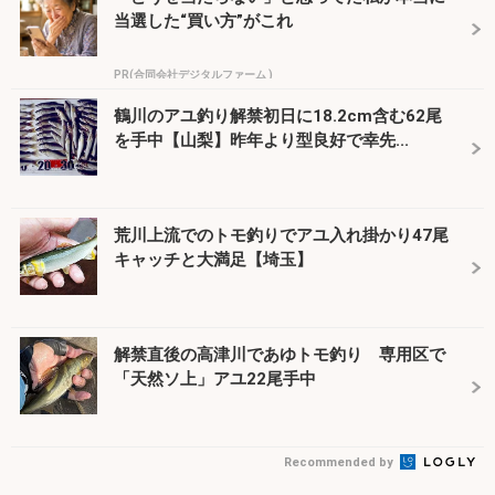
当選した“買い方”がこれ
PR(合同会社デジタルファーム )
鶴川のアユ釣り解禁初日に18.2cm含む62尾
を手中【山梨】昨年より型良好で幸先...
荒川上流でのトモ釣りでアユ入れ掛かり47尾
キャッチと大満足【埼玉】
解禁直後の高津川であゆトモ釣り 専用区で
「天然ソ上」アユ22尾手中
Recommended by