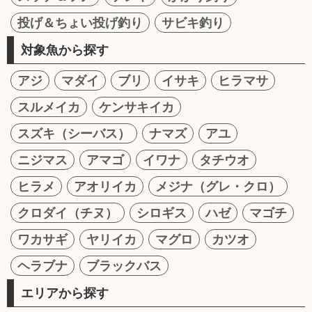
投げ＆ちょい投げ釣り
サビキ釣り
対象魚から探す
アジ
マダイ
ブリ
イサキ
ヒラマサ
スルメイカ
ケンサキイカ
スズキ（シーバス）
ナマズ
アユ
ニジマス
アマゴ
イワナ
タチウオ
ヒラメ
アオリイカ
メジナ（グレ・クロ）
クロダイ（チヌ）
シロギス
ハゼ
マゴチ
ワカサギ
ヤリイカ
マグロ
カツオ
ヘラブナ
ブラックバス
エリアから探す