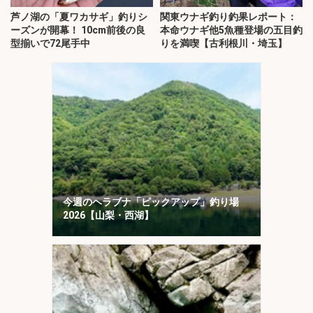
芦ノ湖の「夏ワカサギ」釣りシ
関東ウナギ釣り釣果レポート：
ーズンが開幕！ 10cm前後の良
本命ウナギ他5魚種登場の五目釣
型揃いで72尾手中
りを満喫【古利根川・埼玉】
今週のヘラブナ「ピックアップ」釣り場
2026【山梨・西湖】