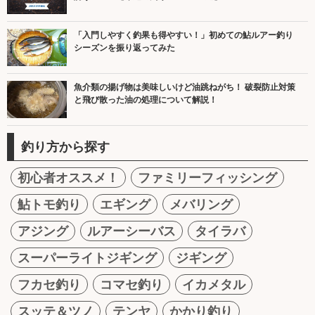
「入門しやすく釣果も得やすい！」初めての鮎ルアー釣り
シーズンを振り返ってみた
魚介類の揚げ物は美味しいけど油跳ねがち！ 破裂防止対策
と飛び散った油の処理について解説！
釣り方から探す
初心者オススメ！
ファミリーフィッシング
鮎トモ釣り
エギング
メバリング
アジング
ルアーシーバス
タイラバ
スーパーライトジギング
ジギング
フカセ釣り
コマセ釣り
イカメタル
スッテ＆ツノ
テンヤ
かかり釣り