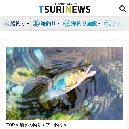
コ
ン
テ
船釣り
海釣り
海釣り施設
ソルト
ン
ツ
へ
ス
キ
ッ
プ
TOP
>
淡水の釣り
>
アユ釣り
>