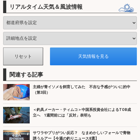
リアルタイム天気＆風波情報
関連する記事
主婦が青イソメを飼育してみた 不吉な予感がついに的中
（第3回）
＜釣具メーカー・ティムコ＞中国系投資会社によるTOB成
立へ 1週間前には「反対」表明も
サワラやブリがつい反応？ なまめかしいフォールで青物
誘うルアー【今週の釣りニュース8選】