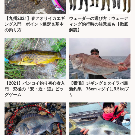
【九州2021】春アオリイカエギ
ウェーダーの選び方：ウェーデ
ング入門 ポイント選定＆基本
ィング釣行時の注意点も【徹底
の釣り方
解説】
【2021】パンコイ釣り初心者入
【響灘】ジギング＆タイラバ最
門 究極の「安・近・短」ビッ
新釣果 76cmマダイに9.5kgブ
グゲーム
リ