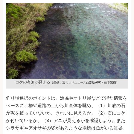
コケの有無が見える
（提供：週刊つりニュース西部版APC・藤本繁樹）
釣り場選択のポイントは、漁協やオトリ屋などで得た情報を
ベースに、橋や道路の上から川全体を眺め、（1）川底の石
が泥を被っていないか、きれいに見えるか、（2）石にコケ
が付いているか、（3）アユが見えるかを確認しよう。また
シラサギやアオサギの姿があるような場所は魚がいる証拠。