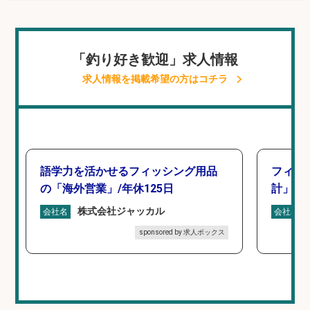
「釣り好き歓迎」求人情報
求人情報を掲載希望の方はコチラ
語学力を活かせるフィッシング用品
フィッ
の「海外営業」/年休125日
計」
株式会社ジャッカル
会社名
会社名
sponsored by 求人ボックス