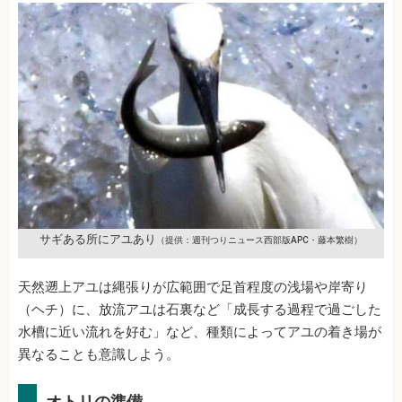
サギある所にアユあり
（提供：週刊つりニュース西部版APC・藤本繁樹）
天然遡上アユは縄張りが広範囲で足首程度の浅場や岸寄り
（ヘチ）に、放流アユは石裏など「成長する過程で過ごした
水槽に近い流れを好む」など、種類によってアユの着き場が
異なることも意識しよう。
オトリの準備