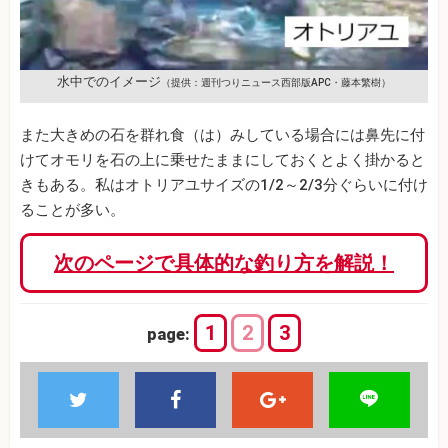
水中でのイメージ
（提供：週刊つりニュース西部版APC・藤本繁樹）
また大きめの石を群れ食（は）みしている場合には鼻先に付
けてオモリを石の上に乗せたままにしておくとよく掛かると
きもある。私はオトリアユサイズの1/2～2/3分ぐらいに付け
ることが多い。
次のページで具体的な釣り方を解説！
1
2
3
page: