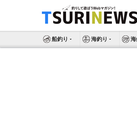
コ
ン
テ
ン
ツ
船釣り
海釣り
海
へ
ス
キ
ッ
プ