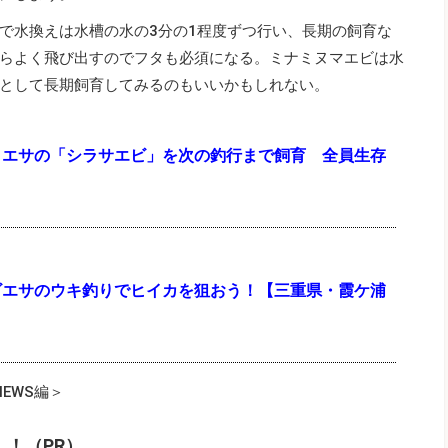
で水換えは水槽の水の3分の1程度ずつ行い、長期の飼育な
らよく飛び出すのでフタも必須になる。ミナミヌマエビは水
として長期飼育してみるのもいいかもしれない。
りエサの「シラサエビ」を次の釣行まで飼育 全員生存
ビエサのウキ釣りでヒイカを狙おう！【三重県・霞ケ浦
NEWS編＞
」！（PR）