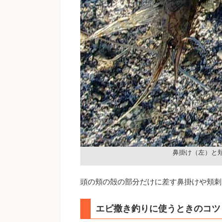
鼻掛け（左）と
頭の頬の殻の部分だけに差す鼻掛けや頬刺
エビ撒き釣りに使うときのコツ