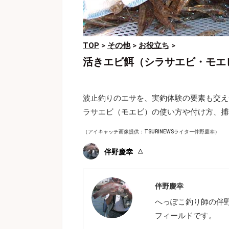
TOP
>
その他
>
お役立ち
>
活きエビ餌（シラサエビ・モエ
波止釣りのエサを、実釣体験の要素も交え
ラサエビ（モエビ）の使い方や付け方、捕
（アイキャッチ画像提供：TSURINEWSライター伴野慶幸）
伴野慶幸
伴野慶幸
へっぽこ釣り師の伴
フィールドです。