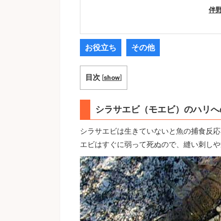
伴
お役立ち
その他
目次
[
show
]
シラサエビ（モエビ）のハリへ
シラサエビは生きていないと魚の捕食反応
エビはすぐに弱って死ぬので、縫い刺しや