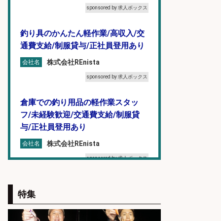
sponsored by 求人ボックス
釣り具のかんたん軽作業/高収入/交
通費支給/制服貸与/正社員登用あり
株式会社REnista
会社名
sponsored by 求人ボックス
倉庫での釣り用品の軽作業スタッ
フ/未経験歓迎/交通費支給/制服貸
与/正社員登用あり
株式会社REnista
会社名
sponsored by 求人ボックス
営業事務/釣り具メーカーでの営業
特集
アシスタントのお仕事/残業なし/即
日勤務可/営業事務/軽作業