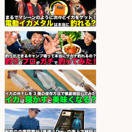
株式会社パソナ
会社名
sponsored by 求人ボックス
和食, 居酒屋/キッチンスタッフ/天草
の魚と馬刺しの店 キッチンスタッフ
正社員募集
天草の魚と馬刺しの店 魚粋 天草
会社名
の魚と馬刺しの店 魚粋
sponsored by 求人ボックス
和食, 日本料理・懐石料理/店長・店
長候補/本物を知る大人の隠れ家!魚
の価値を上げ、地域を元気に!店長候
補募集
酒場あらかぶ 酒場あらかぶ
会社名
sponsored by 求人ボックス