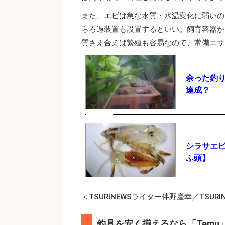
また、エビは急な水質・水温変化に弱いの
らろ過装置も設置するといい。飼育容器か
質さえ合えば繁殖も容易なので、常備エサ
余った釣
達成？
シラサエ
ふ頭】
＜TSURINEWSライター伴野慶幸／TSURI
釣具を安く揃えるなら「Temu