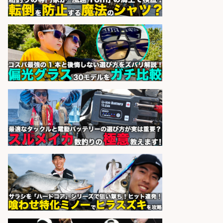
製造「組立・加工」/釣り具部品の
製造企業にてNC旋盤加工機の操作
日勤寮完備
フジアルテ株式会社
会社名
sponsored by 求人ボックス
釣り具のかんたん軽作業/高収入/交
通費支給/制服貸与/正社員登用あり
株式会社REnista
会社名
sponsored by 求人ボックス
精肉・青果・鮮魚販売/「志布志
市」「時給1,150円〜」志布志駅か
ら車5分/お魚のカットや商品の陳列
業務/残業少なめ×車通勤OK×時間選
べる/鹿児島県/志布志市