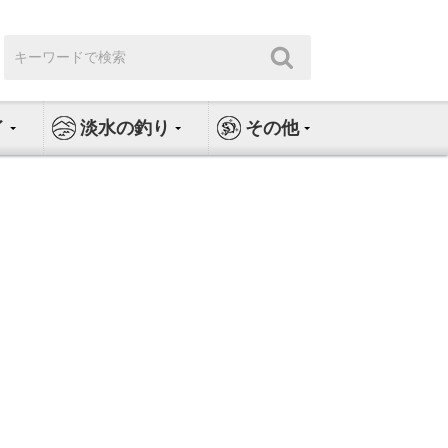
検
検
索:
索
イ
淡水の釣り
その他