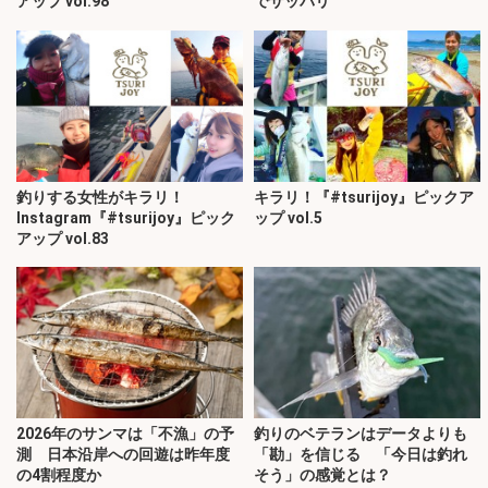
アップ vol.98
でサッパリ
釣りする女性がキラリ！
キラリ！『#tsurijoy』ピックア
Instagram『#tsurijoy』ピック
ップ vol.5
アップ vol.83
2026年のサンマは「不漁」の予
釣りのベテランはデータよりも
測 日本沿岸への回遊は昨年度
「勘」を信じる 「今日は釣れ
の4割程度か
そう」の感覚とは？