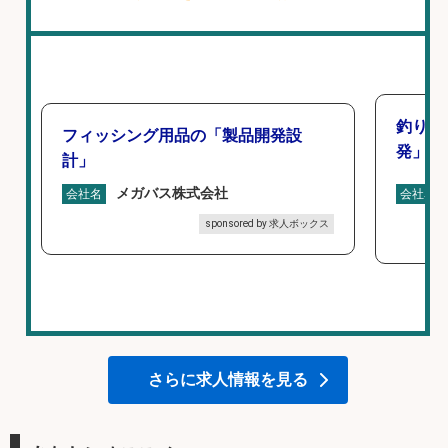
釣り好
フィッシング用品の「製品開発設
発」/D
計」
メガバス株式会社
会社名
会社名
sponsored by 求人ボックス
さらに求人情報を見る