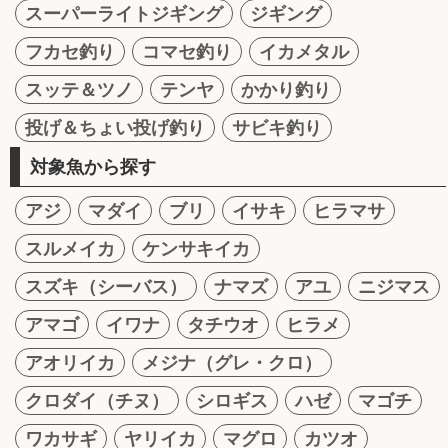
スーパーライトジギング
ジギング
フカセ釣り
コマセ釣り
イカメタル
スッテ＆ツノ
テンヤ
かかり釣り
投げ＆ちょい投げ釣り
サビキ釣り
対象魚から探す
アジ
マダイ
ブリ
イサキ
ヒラマサ
スルメイカ
ケンサキイカ
スズキ（シーバス）
ナマズ
アユ
ニジマス
アマゴ
イワナ
タチウオ
ヒラメ
アオリイカ
メジナ（グレ・クロ）
クロダイ（チヌ）
シロギス
ハゼ
マゴチ
ワカサギ
ヤリイカ
マグロ
カツオ