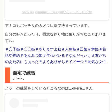
namisu(@namisu_tsurigirl)がシェアした投稿
アナゴもバッチリのカメラ目線で決まっています。
自分の好きだったり、得意な釣り物に偏りがちなことありま
すね。
＃穴子姫＃〇〇姫＃ありますよね＃人魚姫＃乙姫＃舞姫＃昔
話や物語＃あんみつ姫＃年代バレる＃なんだったけ＃友だち
のあだ名にもあった＃よくありがち＃イメージ＃元気な女性
自宅で練習
_.okera._
ノットの練習をしているところなのは_.okera._さん。