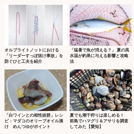
オルブライトノットにおける
「猛暑で魚が消える？」 夏の高
「リーダーすっぽ抜け事故」を
水温が釣果に与える影響と攻略
防ぐひと工夫を紹介
法
「白ワインとの相性抜群」レシ
夏でも潮干狩りは楽しめる！
ピ：マダコのオリーブオイル漬
前島でハマグリ＆アサリを調査
け めんつゆがポイント
してみた【愛知】