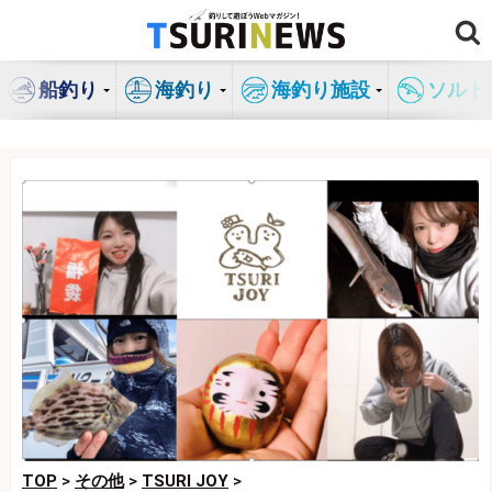
コ
ン
テ
船釣り
海釣り
海釣り施設
ソルト
ン
ツ
へ
ス
キ
ッ
プ
TOP
>
その他
>
TSURI JOY
>