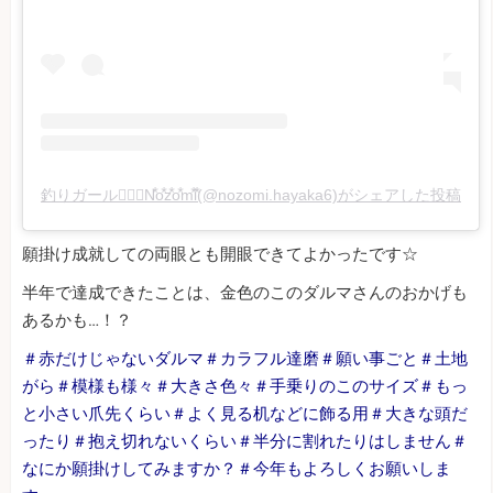
釣りガール🧜🏻‍♀️N⃰o⃰z⃰o⃰m⃰i⃰(@nozomi.hayaka6)がシェアした投稿
願掛け成就しての両眼とも開眼できてよかったです☆
半年で達成できたことは、金色のこのダルマさんのおかげも
あるかも…！？
＃赤だけじゃないダルマ＃カラフル達磨＃願い事ごと＃土地
がら＃模様も様々＃大きさ色々＃手乗りのこのサイズ＃もっ
と小さい爪先くらい＃よく見る机などに飾る用＃大きな頭だ
ったり＃抱え切れないくらい＃半分に割れたりはしません＃
なにか願掛けしてみますか？＃今年もよろしくお願いしま