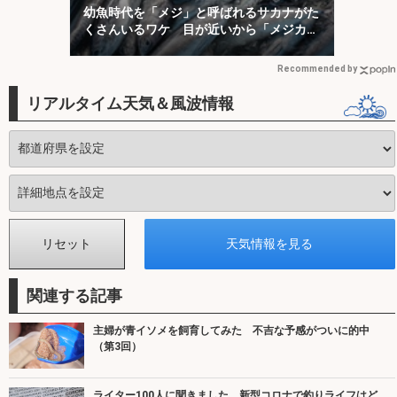
幼魚時代を「メジ」と呼ばれるサカナがた
くさんいるワケ 目が近いから「メジカ」
が由来？
Recommended by
リアルタイム天気＆風波情報
関連する記事
主婦が青イソメを飼育してみた 不吉な予感がついに的中
（第3回）
ライター100人に聞きました 新型コロナで釣りライフはど