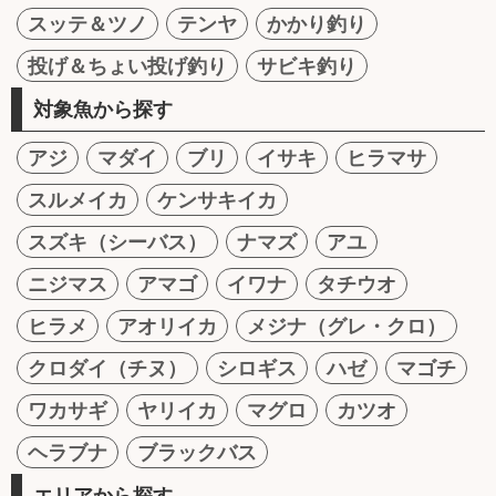
スッテ＆ツノ
テンヤ
かかり釣り
投げ＆ちょい投げ釣り
サビキ釣り
対象魚から探す
アジ
マダイ
ブリ
イサキ
ヒラマサ
スルメイカ
ケンサキイカ
スズキ（シーバス）
ナマズ
アユ
ニジマス
アマゴ
イワナ
タチウオ
ヒラメ
アオリイカ
メジナ（グレ・クロ）
クロダイ（チヌ）
シロギス
ハゼ
マゴチ
ワカサギ
ヤリイカ
マグロ
カツオ
ヘラブナ
ブラックバス
エリアから探す