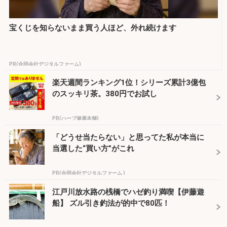
宝くじを知らないまま買う人ほど、外れ続けます
PR(合同会社デジタルファーム)
楽天週間ランキング1位！シリーズ累計3億包
のスッキリ茶。380円でお試し
PR(ハーブ健康本舗)
「どうせ当たらない」と思ってた私が本当に
当選した“買い方”がこれ
PR(合同会社デジタルファーム )
江戸川放水路の桟橋でハゼ釣り満喫【伊藤遊
船】 ズル引き釣法が的中で80匹！