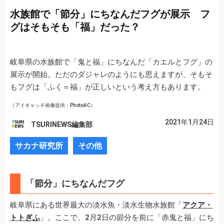
水族館で「節分」にちなんだフグが展示 フ
グはそもそも「福」だった？
岐阜県の水族館で「鬼と福」にちなんだ「カエルとフグ」の
展示が開始。ただのダジャレのようにも思えますが、そもそ
もフグは「ふく＝福」が正しいという考え方もあります。
（アイキャッチ画像提供：PhotoAC）
2021年1月24日
TSURINEWS編集部
サカナ研究所
その他
「節分」にちなんだフグ
岐阜県にある世界最大の淡水魚・淡水生物水族館「
アクア・
トトぎふ
」。ここで、2月2日の節分を前に「赤鬼と福」にち