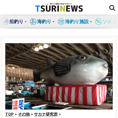
コ
ン
テ
船釣り
海釣り
海釣り施設
ソルト
ン
ツ
へ
ス
キ
ッ
プ
TOP
>
その他
>
サカナ研究所
>