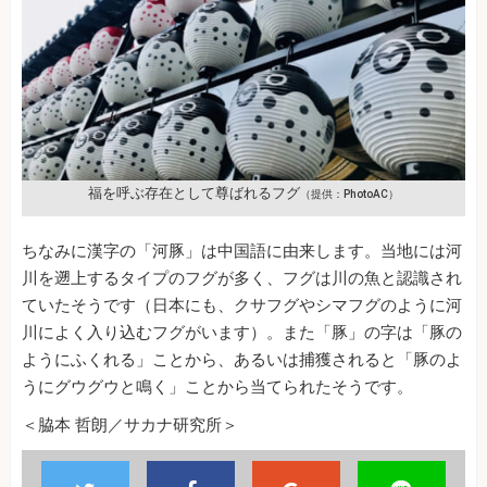
福を呼ぶ存在として尊ばれるフグ
（提供：PhotoAC）
ちなみに漢字の「河豚」は中国語に由来します。当地には河
川を遡上するタイプのフグが多く、フグは川の魚と認識され
ていたそうです（日本にも、クサフグやシマフグのように河
川によく入り込むフグがいます）。また「豚」の字は「豚の
ようにふくれる」ことから、あるいは捕獲されると「豚のよ
うにグウグウと鳴く」ことから当てられたそうです。
＜脇本 哲朗／サカナ研究所＞