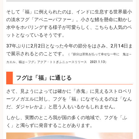
そして「福」に例えられたのは、インドに生息する世界最小
の淡水フグ「アベニーパファー」。小さな鰭を懸命に動かし
水中をホバリングする様子が可愛らしく、こちらも人気のペ
ットとなっているそうです。
37年ぶりに2月2日となった今年の節分をはさみ、2月14日ま
で展示されるとのことです。
（『節分は邪気を払って幸せな一年に 鬼は～
カエル、福は～フグ』アクア・トトぎふニュースリリース 2021.1.13）
フグは「福」に通じる
さて、見ようによっては確かに「赤鬼」に見えるストロベリ
ーツノガエルに対し、フグを「福」になぞらえるのは「なん
だ、ダジャレかよ」と思う人もいるかもしれません。
しかし、実際のところ我が国の多くの地域で、フグを「ふ
く」と濁らずに発音することがあります。