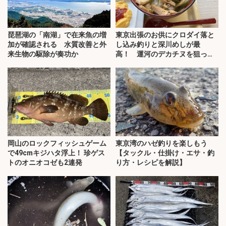
琵琶湖の「南湖」で在来魚の増
東京出張のお供にクロダイ落と
加が確認される 水質改善と外
し込み釣りと深川めしが最
来生物の駆除が奏功か
高！ 運河のデカチヌを狙って
みた
岡山のロックフィッシュゲーム
東京湾のハゼ釣りを楽しもう
で49cmキジハタ浮上！ 珍ゲス
【タックル・仕掛け・エサ・釣
トのオニオコゼも2連発
り方・レシピを解説】