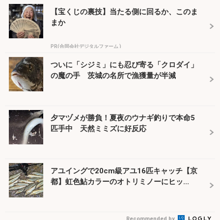
【宝くじの裏技】当たる側に回るか、このま
まか
PR(合同会社デジタルファーム )
ついに「シジミ」にも忍び寄る「クロダイ」
の魔の手 茨城の名所で漁獲量が半減
夕マヅメが勝負！夏夜のウナギ釣りで本命5
匹手中 天然ミミズに好反応
アユイングで20cm級アユ16匹キャッチ【京
都】虹色鮎カラーのオトリミノーにヒッ...
Recommended by