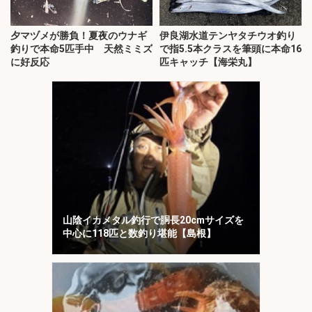
夕マヅメが勝負！夏夜のウナギ
伊良湖水道テンヤタチウオ釣り
釣りで本命5匹手中 天然ミミズ
で指5.5本クラスを筆頭に本命16
に好反応
匹キャッチ【海栄丸】
山陰イカメタル釣行で胴長20cmサイズを
中心に118匹と数釣り堪能【島根】