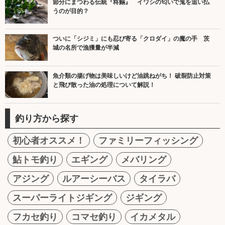
節分にまつわる伝統『柊鰯』 イワシの匂いで鬼を追い払
うのが目的？
ついに「シジミ」にも忍び寄る「クロダイ」の魔の手 茨
城の名所で漁獲量が半減
魚介類の揚げ物は美味しいけど油跳ねがち！ 破裂防止対策
と飛び散った油の処理について解説！
釣り方から探す
初心者オススメ！
ファミリーフィッシング
鮎トモ釣り
エギング
メバリング
アジング
ルアーシーバス
タイラバ
スーパーライトジギング
ジギング
フカセ釣り
コマセ釣り
イカメタル