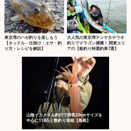
東京湾のハゼ釣りを楽しもう
大人気の東京湾テンヤタチウオ
【タックル・仕掛け・エサ・釣
釣りでドラゴン捕獲！ 関東エリ
り方・レシピを解説】
アの【船釣り特選釣果7選】
山陰イカメタル釣行で胴長20cmサイズを
中心に118匹と数釣り堪能【島根】