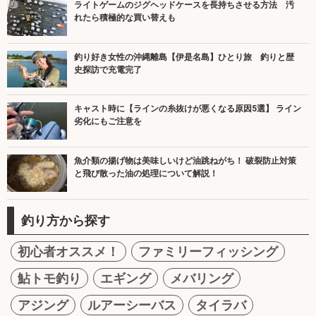
ライトゲームのジグヘッドケースを長持ちさせる方法 汚
れたら積極的な買い替えも
釣り好き女性の沖縄離島【伊是名島】ひとり旅 釣りと歴
史探訪で充電完了
キャスト時に【ラインの糸抜けが悪くなる原因5選】 ライン
劣化にもご注意を
魚介類の揚げ物は美味しいけど油跳ねがち！ 破裂防止対策
と飛び散った油の処理について解説！
釣り方から探す
初心者オススメ！
ファミリーフィッシング
鮎トモ釣り
エギング
メバリング
アジング
ルアーシーバス
タイラバ