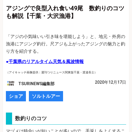
アジングで良型入れ食い49尾 数釣りのコツ
も解説【千葉・大沢漁港】
「アジの小気味いい引き味を堪能しよう」と、地元・外房の
漁港にアジング釣行。尺アジも上がったアジングの魅力と釣
り方を紹介する。
●
千葉県のリアルタイム天気＆風波情報
（アイキャッチ画像提供：週刊つりニュース関東版千葉・渡邉長士）
2020年12月17日
TSURINEWS編集部
ショア
ソルトルアー
数釣りのコツ
マヅメは時合いが短いことが多いので、手返しをよくするこ