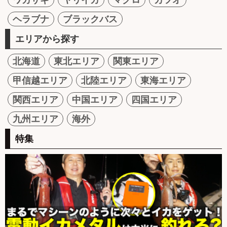
ヘラブナ
ブラックバス
エリアから探す
北海道
東北エリア
関東エリア
甲信越エリア
北陸エリア
東海エリア
関西エリア
中国エリア
四国エリア
九州エリア
海外
特集