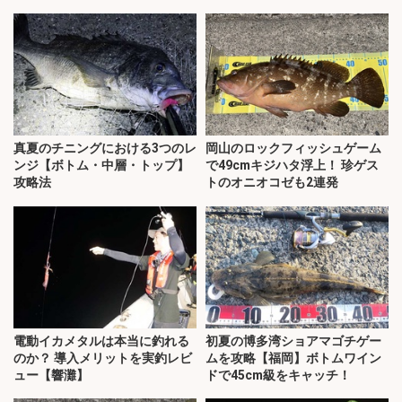
説】
真夏のチニングにおける3つのレ
岡山のロックフィッシュゲーム
ンジ【ボトム・中層・トップ】
で49cmキジハタ浮上！ 珍ゲス
攻略法
トのオニオコゼも2連発
電動イカメタルは本当に釣れる
初夏の博多湾ショアマゴチゲー
のか？ 導入メリットを実釣レビ
ムを攻略【福岡】ボトムワイン
ュー【響灘】
ドで45cm級をキャッチ！