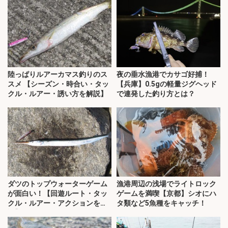
陸っぱりルアーカマス釣りのス
夜の垂水漁港でカサゴ好捕！
スメ 【シーズン・時合い・タッ
【兵庫】0.5gの軽量ジグヘッド
クル・ルアー・誘い方を解説】
で連発した釣り方とは？
ダツのトップウォーターゲーム
漁港周辺の浅場でライトロック
が面白い！【回遊ルート・タッ
ゲームを満喫【京都】シオにハ
クル・ルアー・アクションを解
タ類など5魚種をキャッチ！
説】