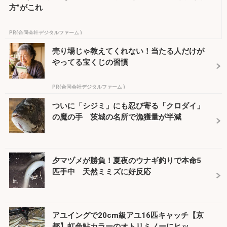
方”がこれ
PR(合同会社デジタルファーム )
売り場じゃ教えてくれない！当たる人だけが
やってる宝くじの習慣
PR(合同会社デジタルファーム )
ついに「シジミ」にも忍び寄る「クロダイ」
の魔の手 茨城の名所で漁獲量が半減
夕マヅメが勝負！夏夜のウナギ釣りで本命5
匹手中 天然ミミズに好反応
アユイングで20cm級アユ16匹キャッチ【京
都】虹色鮎カラーのオトリミノーにヒッ...