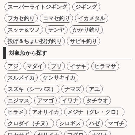
スーパーライトジギング
ジギング
フカセ釣り
コマセ釣り
イカメタル
スッテ＆ツノ
テンヤ
かかり釣り
投げ＆ちょい投げ釣り
サビキ釣り
対象魚から探す
アジ
マダイ
ブリ
イサキ
ヒラマサ
スルメイカ
ケンサキイカ
スズキ（シーバス）
ナマズ
アユ
ニジマス
アマゴ
イワナ
タチウオ
ヒラメ
アオリイカ
メジナ（グレ・クロ）
クロダイ（チヌ）
シロギス
ハゼ
マゴチ
ワカサギ
ヤリイカ
マグロ
カツオ