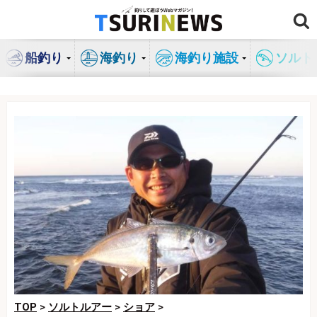
コ
ン
テ
船釣り
海釣り
海釣り施設
ソルト
ン
ツ
へ
ス
キ
ッ
プ
TOP
>
ソルトルアー
>
ショア
>