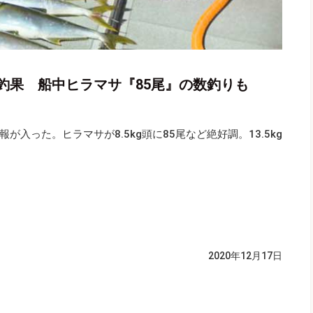
釣果 船中ヒラマサ『85尾』の数釣りも
入った。ヒラマサが8.5kg頭に85尾など絶好調。13.5kg
2020年12月17日