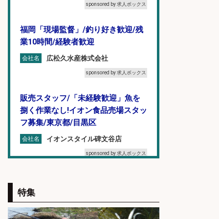
sponsored by 求人ボックス
福岡「現場監督」/釣り好き歓迎/残
業10時間/経験者歓迎
広松久水産株式会社
会社名
sponsored by 求人ボックス
販売スタッフ/「未経験歓迎」魚を
捌く作業なし!イオン食品売場スタッ
フ募集/東京都/目黒区
イオンスタイル碑文谷店
会社名
sponsored by 求人ボックス
営業事務/釣り具メーカーでの営業
アシスタントのお仕事/残業なし/即
特集
日勤務可/営業事務/軽作業