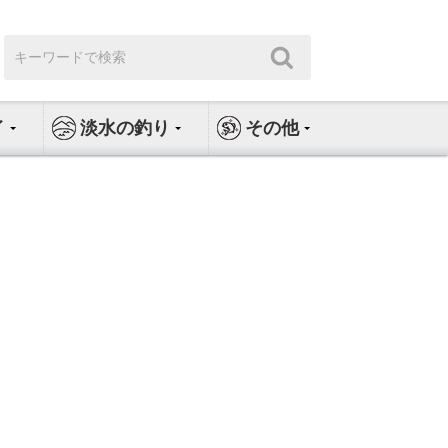
検
検
索:
索
イ
淡水の釣り
その他