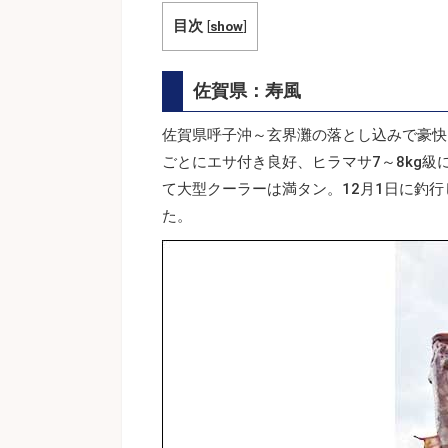
目次
[
show
]
佐賀県：寿風
佐賀県呼子沖～玄界灘の落とし込みで豪快
ごとにエサ付き良好、ヒラマサ7～8kg
て大型クーラーは満タン。12月1日に釣行
た。