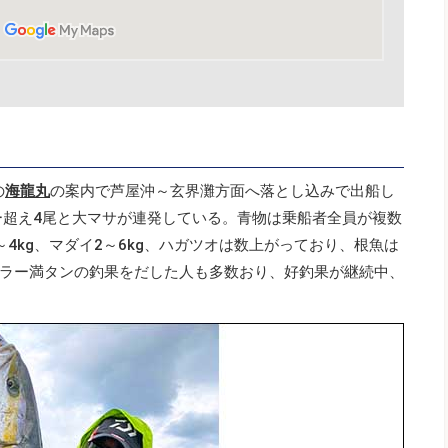
の
海龍丸
の案内で芦屋沖～玄界灘方面へ落とし込みで出船し
ター超え4尾と大マサが連発している。青物は乗船者全員が複数
4kg、マダイ2～6kg、ハガツオは数上がっており、根魚は
ラー満タンの釣果をだした人も多数おり、好釣果が継続中、