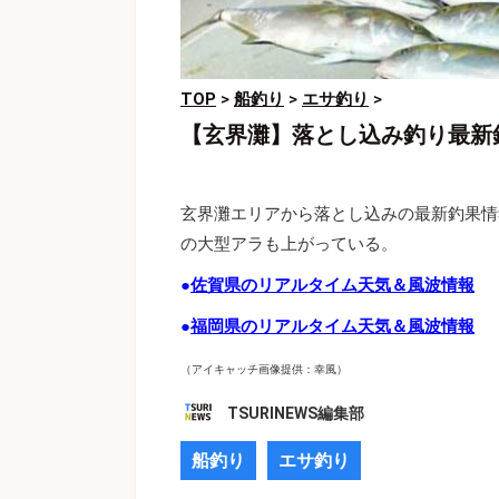
TOP
>
船釣り
>
エサ釣り
>
【玄界灘】落とし込み釣り最新
玄界灘エリアから落とし込みの最新釣果情報が
の大型アラも上がっている。
●
佐賀県のリアルタイム天気＆風波情報
●
福岡県のリアルタイム天気＆風波情報
（アイキャッチ画像提供：幸風）
TSURINEWS編集部
船釣り
エサ釣り