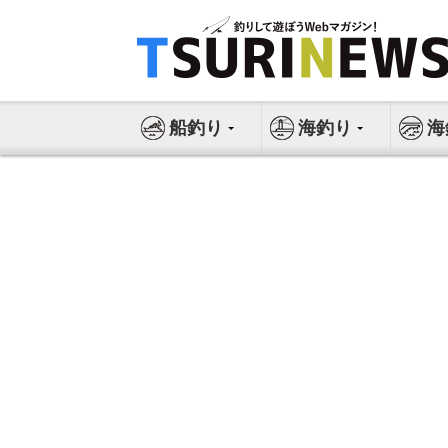
コ
ン
テ
ン
ツ
船釣り
海釣り
海
へ
ス
キ
ッ
プ