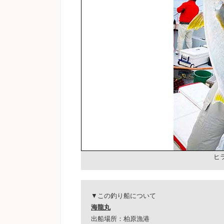
ヒラ
▼この釣り船について
海龍丸
出船場所：柏原漁港