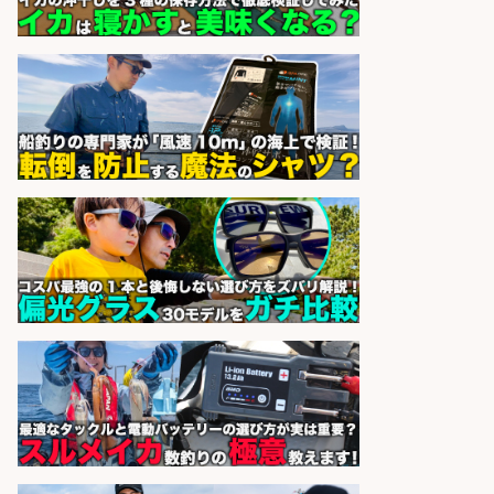
sponsored by 求人ボックス
レジカウンター/お釣りの計算不要
の簡単レジ 未経験も安心の研修あり
1日2h
オーケー株式会社
会社名
sponsored by 求人ボックス
レジカウンター/夕方勤務で時給UP
お釣りの計算不要の簡単レジ1日2時
間
オーケー株式会社
会社名
sponsored by 求人ボックス
さらに求人情報を見る