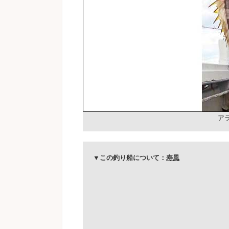
アラ
▼この釣り船について：
寿風