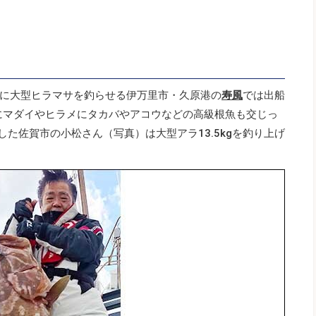
に大型ヒラマサを釣らせる伊万里市・久原港の
寿風
では出船
級にマダイやヒラメにタカバやアコウなどの高級根魚も交じっ
した佐賀市の小松さん（写真）は大型アラ13.5kgを釣り上げ