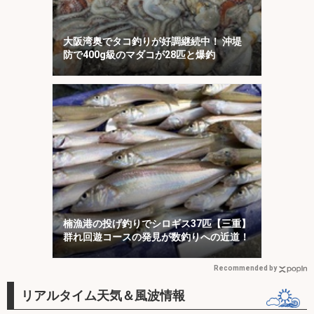
大阪湾奥でタコ釣りが好調継続中！ 沖堤
防で400g級のマダコが28匹と爆釣
楠漁港の投げ釣りでシロギス37匹【三重】
群れ回遊コースの発見が数釣りへの近道！
Recommended by
リアルタイム天気＆風波情報