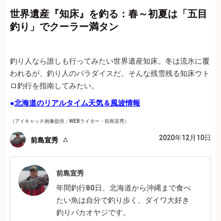
世界遺産『知床』を釣る：春～初夏は「五目
釣り」でクーラー満タン
釣り人なら誰しも行ってみたい世界遺産知床。冬は流氷に覆
われるが、釣り人のパラダイスだ。そんな残雪残る知床ウト
ロ釣行を指南してみたい。
●
北海道のリアルタイム天気＆風波情報
（アイキャッチ画像提供：WEBライター・前島宣秀）
2020年12月10日
前島宣秀
前島宣秀
年間釣行80日、北海道から沖縄まで食べ
たい魚は自分で釣り歩く、ダイワ大好き
釣りバカオヤジです。