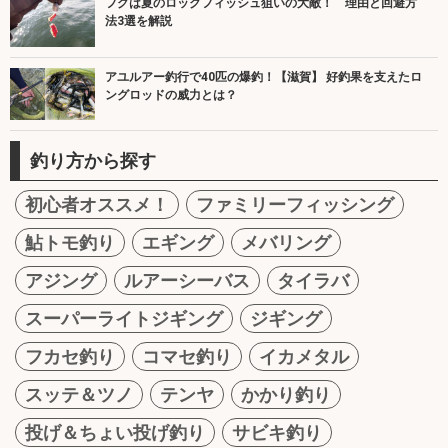
フグは夏のロックフィッシュ狙いの大敵！ 理由と回避方
法3選を解説
アユルアー釣行で40匹の爆釣！【滋賀】 好釣果を支えたロ
ングロッドの威力とは？
釣り方から探す
初心者オススメ！
ファミリーフィッシング
鮎トモ釣り
エギング
メバリング
アジング
ルアーシーバス
タイラバ
スーパーライトジギング
ジギング
フカセ釣り
コマセ釣り
イカメタル
スッテ＆ツノ
テンヤ
かかり釣り
投げ＆ちょい投げ釣り
サビキ釣り