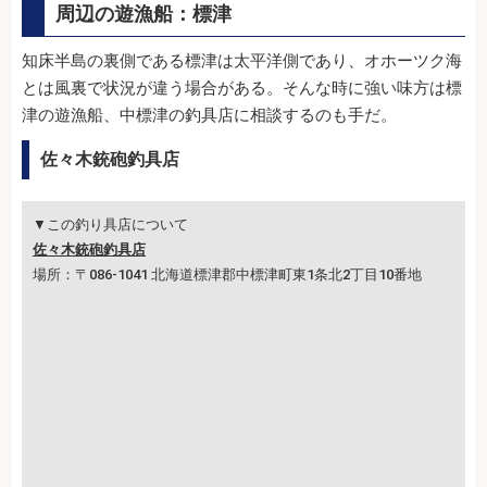
周辺の遊漁船：標津
知床半島の裏側である標津は太平洋側であり、オホーツク海
とは風裏で状況が違う場合がある。そんな時に強い味方は標
津の遊漁船、中標津の釣具店に相談するのも手だ。
佐々木銃砲釣具店
▼この釣り具店について
佐々木銃砲釣具店
場所：〒086-1041 北海道標津郡中標津町東1条北2丁目10番地