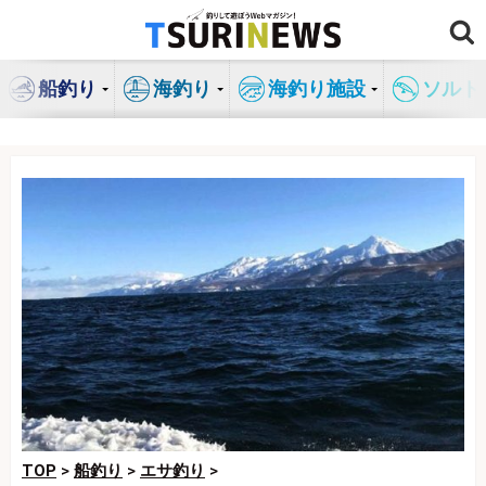
コ
ン
テ
船釣り
海釣り
海釣り施設
ソルト
ン
ツ
へ
ス
キ
ッ
プ
TOP
>
船釣り
>
エサ釣り
>