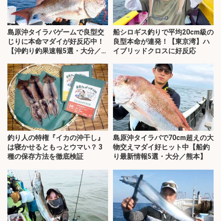
島原沖タイラバゲームで良型交
船シロギス釣りで平均20cm級の
じりに本命マダイが好反応中！
良型本命が連発！【東京湾】ハ
【沖釣り釣果速報5選・大分／熊
イブリッドクロスに好反応
本】
釣り人の特権『イカの沖干し』
島原沖タイラバで70cm超えの大
は寝かせるともっとウマい？ 3
物交えマダイ好ヒット中【船釣
種の保存方法を徹底検証
り最新情報5選・大分／熊本】