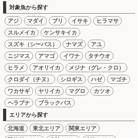
対象魚から探す
アジ
マダイ
ブリ
イサキ
ヒラマサ
スルメイカ
ケンサキイカ
スズキ（シーバス）
ナマズ
アユ
ニジマス
アマゴ
イワナ
タチウオ
ヒラメ
アオリイカ
メジナ（グレ・クロ）
クロダイ（チヌ）
シロギス
ハゼ
マゴチ
ワカサギ
ヤリイカ
マグロ
カツオ
ヘラブナ
ブラックバス
エリアから探す
北海道
東北エリア
関東エリア