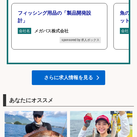
フィッシング用品の「製品開発設
魚の「
計」
ットを
メガバス株式会社
会社名
会社名
sponsored by 求人ボックス
さらに求人情報を見る
あなたにオススメ