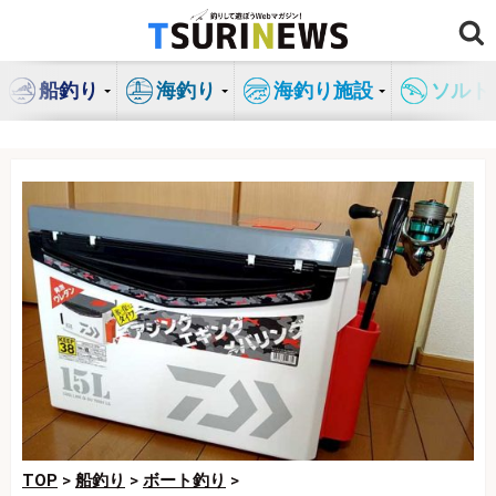
コ
ン
テ
船釣り
海釣り
海釣り施設
ソルト
ン
ツ
へ
ス
キ
ッ
プ
TOP
>
船釣り
>
ボート釣り
>