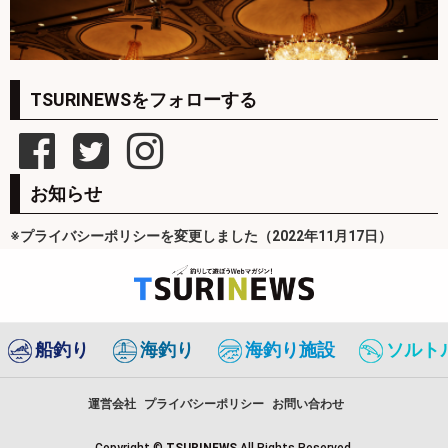
TSURINEWSをフォローする
お知らせ
※プライバシーポリシーを変更しました（2022年11月17日）
船釣り
海釣り
海釣り施設
ソルト
運営会社
プライバシーポリシー
お問い合わせ