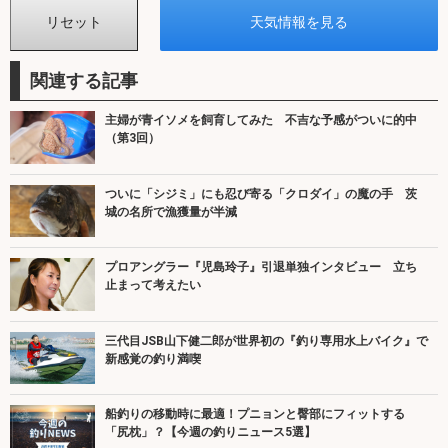
関連する記事
主婦が青イソメを飼育してみた 不吉な予感がついに的中
（第3回）
ついに「シジミ」にも忍び寄る「クロダイ」の魔の手 茨
城の名所で漁獲量が半減
プロアングラー『児島玲子』引退単独インタビュー 立ち
止まって考えたい
三代目JSB山下健二郎が世界初の『釣り専用水上バイク』で
新感覚の釣り満喫
船釣りの移動時に最適！プニョンと臀部にフィットする
「尻枕」？【今週の釣りニュース5選】