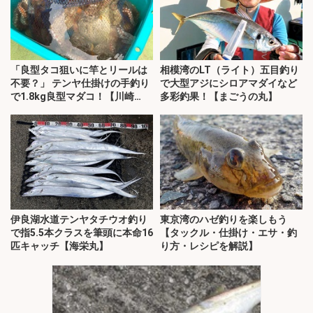
「良型タコ狙いに竿とリールは
相模湾のLT（ライト）五目釣り
不要？」 テンヤ仕掛けの手釣り
で大型アジにシロアマダイなど
で1.8kg良型マダコ！【川崎
多彩釣果！【まごうの丸】
丸・東京湾】
伊良湖水道テンヤタチウオ釣り
東京湾のハゼ釣りを楽しもう
で指5.5本クラスを筆頭に本命16
【タックル・仕掛け・エサ・釣
匹キャッチ【海栄丸】
り方・レシピを解説】