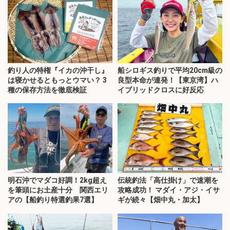
釣り人の特権『イカの沖干し』
船シロギス釣りで平均20cm級の
は寝かせるともっとウマい？ 3
良型本命が連発！【東京湾】ハ
種の保存方法を徹底検証
イブリッドクロスに好反応
明石沖でマダコ好調！2kg超え
伝統釣法「高仕掛け」で速潮を
を筆頭にお土産十分 関西エリ
攻略成功！ マダイ・アジ・イサ
アの【船釣り特選釣果7選】
ギが続々【畑中丸・加太】