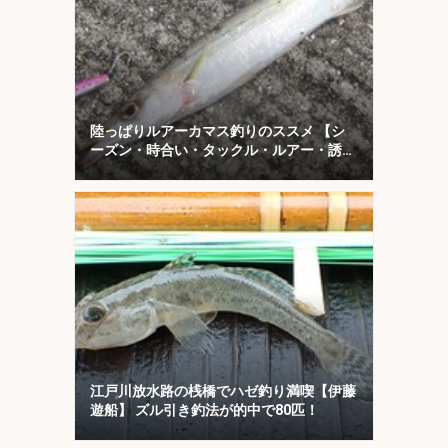
陸っぱりルアーカマス釣りのススメ 【シ
ーズン・時合い・タックル・ルアー・誘い
方を解説】
江戸川放水路の桟橋でハゼ釣り満喫【伊藤
遊船】 ズル引き釣法が的中で80匹！