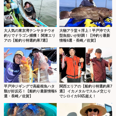
大人気の東京湾テンヤタチウオ
大物アラ堂々浮上！平戸沖で大
釣りでドラゴン捕獲！ 関東エリ
型魚狙いが好調！【沖釣り最新
アの【船釣り特選釣果7選】
情報6選・長崎／佐賀】
平戸沖ジギングで高級根魚ハタ
関西エリアの【船釣り特選釣果7
類が好反応！【船釣り最新情報6
選】 イカメタルでスルメ交じり
選・長崎／佐賀】
でシロイカ50匹超え！