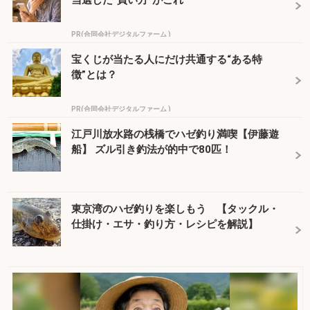
当選した“買い方”がこれ
PR(合同会社デジタルファーム )
宝くじが当たる人にだけ共通する“ある特
徴”とは？
PR(合同会社デジタルファーム )
江戸川放水路の桟橋でハゼ釣り満喫【伊藤遊
船】 ズル引き釣法が的中で80匹！
東京湾のハゼ釣りを楽しもう 【タックル・
仕掛け・エサ・釣り方・レシピを解説】