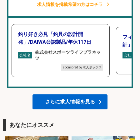
求人情報を掲載希望の方はコチラ
釣り好き必見「釣具の設計開
フィッ
発」/DAIWA公認製品/年休117日
計」
株式会社スポーツライフプラネッ
会社名
会社名
ツ
sponsored by 求人ボックス
さらに求人情報を見る
あなたにオススメ