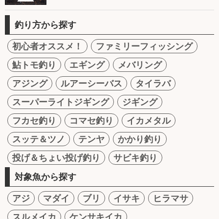
釣り方から探す
初心者オススメ！
ファミリーフィッシング
鮎トモ釣り
エギング
メバリング
アジング
ルアーシーバス
タイラバ
スーパーライトジギング
ジギング
フカセ釣り
コマセ釣り
イカメタル
スッテ＆ツノ
テンヤ
かかり釣り
投げ＆ちょい投げ釣り
サビキ釣り
対象魚から探す
アジ
マダイ
ブリ
イサキ
ヒラマサ
スルメイカ
ケンサキイカ