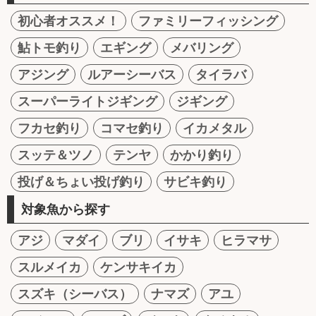
初心者オススメ！
ファミリーフィッシング
鮎トモ釣り
エギング
メバリング
アジング
ルアーシーバス
タイラバ
スーパーライトジギング
ジギング
フカセ釣り
コマセ釣り
イカメタル
スッテ＆ツノ
テンヤ
かかり釣り
投げ＆ちょい投げ釣り
サビキ釣り
対象魚から探す
アジ
マダイ
ブリ
イサキ
ヒラマサ
スルメイカ
ケンサキイカ
スズキ（シーバス）
ナマズ
アユ