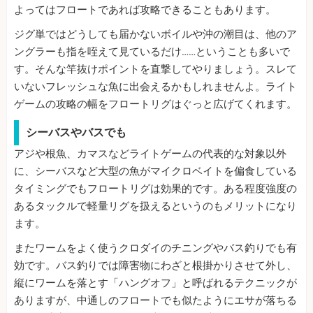
よってはフロートであれば攻略できることもあります。
ジグ単ではどうしても届かないボイルや沖の潮目は、他のア
ングラーも指を咥えて見ているだけ……ということも多いで
す。そんな竿抜けポイントを直撃してやりましょう。スレて
いないフレッシュな魚に出会えるかもしれませんよ。ライト
ゲームの攻略の幅をフロートリグはぐっと広げてくれます。
シーバスやバスでも
アジや根魚、カマスなどライトゲームの代表的な対象以外
に、シーバスなど大型の魚がマイクロベイトを偏食している
タイミングでもフロートリグは効果的です。ある程度強度の
あるタックルで軽量リグを扱えるというのもメリットになり
ます。
またワームをよく使うクロダイのチニングやバス釣りでも有
効です。バス釣りでは障害物にわざと根掛かりさせて外し、
縦にワームを落とす「ハングオフ」と呼ばれるテクニックが
ありますが、中通しのフロートでも似たようにエサが落ちる