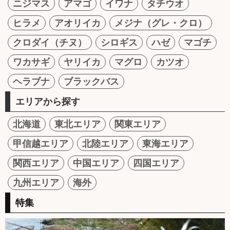
ニジマス
アマゴ
イワナ
タチウオ
ヒラメ
アオリイカ
メジナ（グレ・クロ）
クロダイ（チヌ）
シロギス
ハゼ
マゴチ
ワカサギ
ヤリイカ
マグロ
カツオ
ヘラブナ
ブラックバス
エリアから探す
北海道
東北エリア
関東エリア
甲信越エリア
北陸エリア
東海エリア
関西エリア
中国エリア
四国エリア
九州エリア
海外
特集