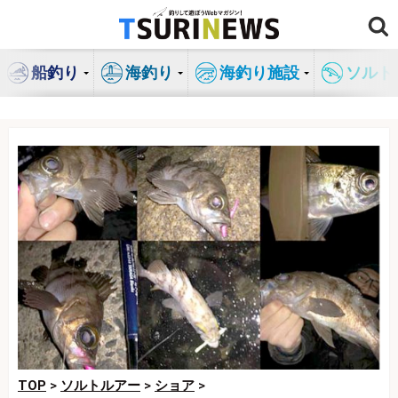
コ
ン
テ
船釣り
海釣り
海釣り施設
ソルト
ン
ツ
へ
ス
キ
ッ
プ
TOP
>
ソルトルアー
>
ショア
>