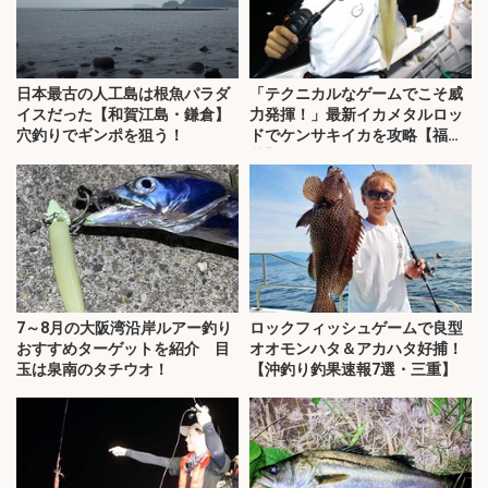
日本最古の人工島は根魚パラダ
「テクニカルなゲームでこそ威
イスだった【和賀江島・鎌倉】
力発揮！」最新イカメタルロッ
穴釣りでギンポを狙う！
ドでケンサキイカを攻略【福
井】
7～8月の大阪湾沿岸ルアー釣り
ロックフィッシュゲームで良型
おすすめターゲットを紹介 目
オオモンハタ＆アカハタ好捕！
玉は泉南のタチウオ！
【沖釣り釣果速報7選・三重】