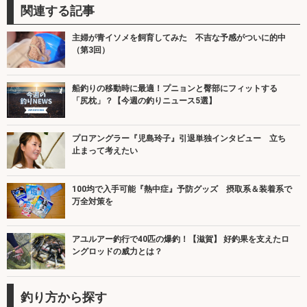
関連する記事
主婦が青イソメを飼育してみた 不吉な予感がついに的中
（第3回）
船釣りの移動時に最適！プニョンと臀部にフィットする
「尻枕」？【今週の釣りニュース5選】
プロアングラー『児島玲子』引退単独インタビュー 立ち
止まって考えたい
100均で入手可能『熱中症』予防グッズ 摂取系＆装着系で
万全対策を
アユルアー釣行で40匹の爆釣！【滋賀】 好釣果を支えたロ
ングロッドの威力とは？
釣り方から探す