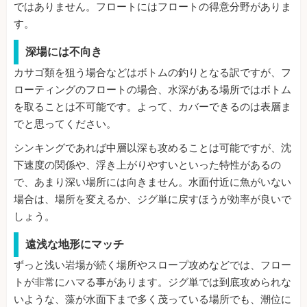
ではありません。フロートにはフロートの得意分野がありま
す。
深場には不向き
カサゴ類を狙う場合などはボトムの釣りとなる訳ですが、フ
ローティングのフロートの場合、水深がある場所ではボトム
を取ることは不可能です。よって、カバーできるのは表層ま
でと思ってください。
シンキングであれば中層以深も攻めることは可能ですが、沈
下速度の関係や、浮き上がりやすいといった特性があるの
で、あまり深い場所には向きません。水面付近に魚がいない
場合は、場所を変えるか、ジグ単に戻すほうが効率が良いで
しょう。
遠浅な地形にマッチ
ずっと浅い岩場が続く場所やスロープ攻めなどでは、フロー
トが非常にハマる事があります。ジグ単では到底攻められな
いような、藻が水面下まで多く茂っている場所でも、潮位に