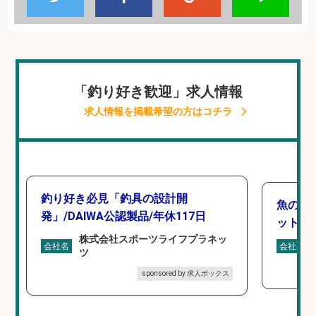
「釣り好き歓迎」求人情報
求人情報を掲載希望の方はコチラ
釣り好き必見「釣具の設計開
魚の「
発」/DAIWA公認製品/年休117日
ットを
株式会社スポーツライフプラネッ
会社名
会社名
ツ
sponsored by 求人ボックス