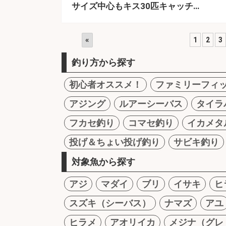
サイズ中心もキス30匹キャッチ…
«
1
2
3
釣り方から探す
初心者オススメ！
ファミリーフィ
アジング
ルアーシーバス
タイラ
フカセ釣り
コマセ釣り
イカメタ
投げ＆ちょい投げ釣り
サビキ釣り
対象魚から探す
アジ
マダイ
ブリ
イサキ
ヒ
スズキ（シーバス）
ナマズ
アユ
ヒラメ
アオリイカ
メジナ（グレ