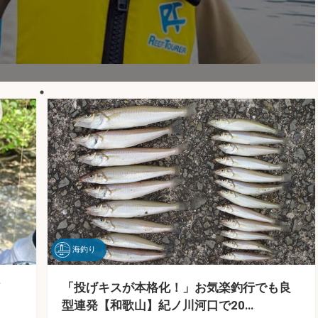
海釣り
「投げキスが本格化！」お気楽釣行でも良
型連発【和歌山】紀ノ川河口で20…