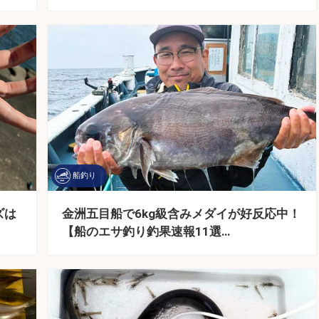
船釣り
ズは
金洲五目船で6kg級含みメダイが好反応中！
【船のエサ釣り釣果速報11選…