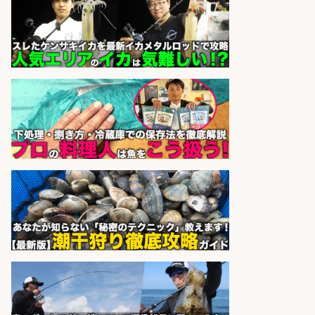
部品や釣り具の組立 日払いOK・未
経験歓迎&土日祝休みで年間休日
126日/高額・高収入/土日休み
パーソルファクトリーパートナ
会社名
ーズ株式会社
sponsored by 求人ボックス
8月開始/釣り具メーカーでの営業ア
シスタントのお仕事/残業なし/即日
勤務可/営業事務/軽作業
株式会社パソナ
会社名
sponsored by 求人ボックス
さらに求人情報を見る