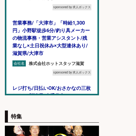
sponsored by 求人ボックス
営業事務/「大津市」「時給1,300
円」小野駅徒歩6分/釣り具メーカー
の物流事務・営業アシスタント/残
業なし×土日祝休み×大型連休あり/
滋賀県/大津市
株式会社ホットスタッフ滋賀
会社名
sponsored by 求人ボックス
レジ打ち/日払いOK/おさかなの三枚
おろし/新潟県/小千谷市
株式会社G&G
会社名
特集
sponsored by 求人ボックス
営業事務/「大津市」釣り具メーカ