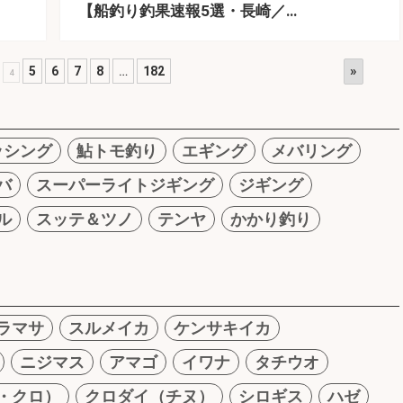
【船釣り釣果速報5選・長崎／…
»
5
6
7
8
…
182
4
ッシング
鮎トモ釣り
エギング
メバリング
バ
スーパーライトジギング
ジギング
ル
スッテ＆ツノ
テンヤ
かかり釣り
ラマサ
スルメイカ
ケンサキイカ
ニジマス
アマゴ
イワナ
タチウオ
・クロ）
クロダイ（チヌ）
シロギス
ハゼ