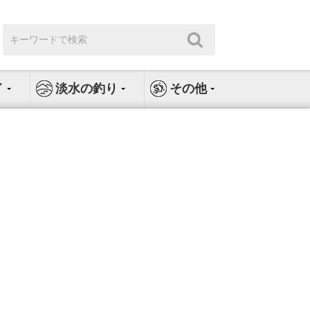
検
検
索:
索
イ
淡水の釣り
その他