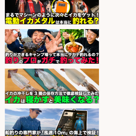
ーの物流事務・営業アシスタント/
小野駅徒歩6分/「時給1,300円」/大
型連休あり×残業なし×土日祝休み/
滋賀県
株式会社ホットスタッフ滋賀
会社名
sponsored by 求人ボックス
営業事務/「大津市」「時給1,300
円」小野駅徒歩6分/釣り具メーカー
の物流事務・営業アシスタント/土
日祝休み×大型連休あり×残業なし/
滋賀県/大津市
株式会社ホットスタッフ滋賀
会社名
sponsored by 求人ボックス
日払いOKで即日収入/製造スタッフ/
「広島市佐伯区」「時給1,200