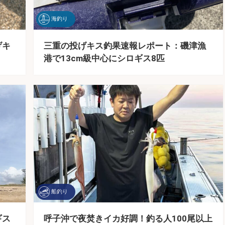
海釣り
げキ
三重の投げキス釣果速報レポート：磯津漁
港で13cm級中心にシロギス8匹
船釣り
ギス
呼子沖で夜焚きイカ好調！釣る人100尾以上