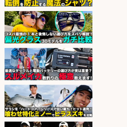
円〜」日払いあり/広島市佐伯区内
でお魚のパック詰めや品出し業務/
車通勤OK×未経験歓迎×残業少なめ/
広島県
株式会社ホットスタッフ五日市
会社名
sponsored by 求人ボックス
営業事務/「大津市」「時給1,300
円」小野駅から徒歩6分/釣り具メー
カーの物流事務・営業アシスタン
ト/土日祝休み×大型連休あり×残業
なし/滋賀県/大津市
株式会社ホットスタッフ滋賀
会社名
sponsored by 求人ボックス
小型軽量部品のライン組立/入社祝
金10万円 堺市堺区の工場で自転車