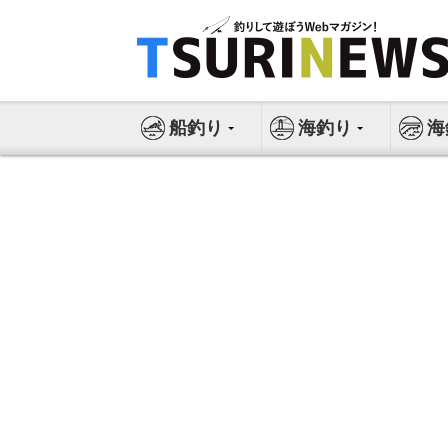
コ
ン
テ
ン
ツ
船釣り
海釣り
海
へ
ス
キ
ッ
プ