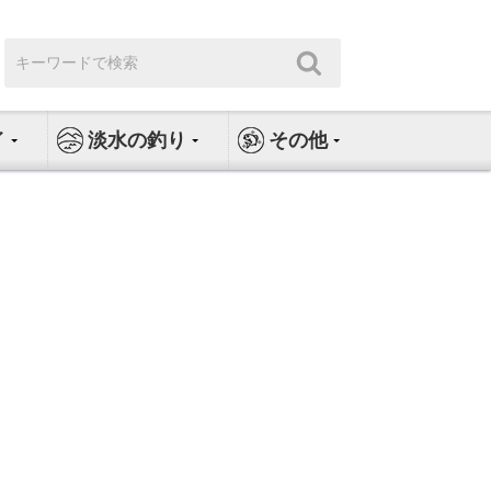
検
検
索:
索
イ
淡水の釣り
その他