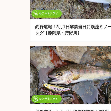
ルアー＆フライ
釣行速報！3月1日解禁当日に渓流ミノ
ング【静岡県・狩野川】
ルアー＆フライ