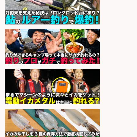
sponsored by 求人ボックス
コンビニ/広島県/調理なし・軽作業
スタート お魚のパック詰め 品出し/
週4日から勤務OK/希望休が取得で
きる
株式会社ホットスタッフ五日市
会社名
sponsored by 求人ボックス
日払いOKで即日収入/営業事務/沼津
市足高の釣り具メーカーで受注処
理・見積作成の営業事務/服装髪色
ネイル自由・マニュアル完備で未経
験OK&土日祝休み/静岡県/沼津市
株式会社セイノースタッフサー
会社名
ビス
sponsored by 求人ボックス