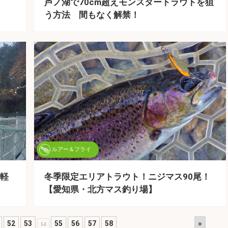
芦ノ湖で70cm超えモンスタートラウトを狙
う方法 間もなく解禁！
ルアー＆フライ
軽
冬季限定エリアトラウト！ニジマス90尾！
【愛知県・北方マス釣り場】
»
52
53
55
56
57
58
54