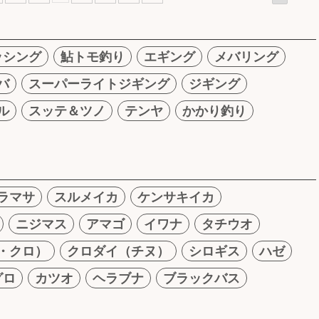
ッシング
鮎トモ釣り
エギング
メバリング
バ
スーパーライトジギング
ジギング
ル
スッテ＆ツノ
テンヤ
かかり釣り
ラマサ
スルメイカ
ケンサキイカ
ニジマス
アマゴ
イワナ
タチウオ
・クロ）
クロダイ（チヌ）
シロギス
ハゼ
グロ
カツオ
ヘラブナ
ブラックバス