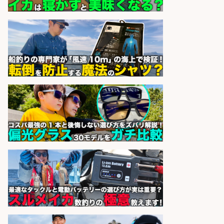
釣り具などの出荷作業～～/工場/製
造
UTグループ株式会社
会社名
sponsored by 求人ボックス
コンビニ/広島県/調理なし・軽作業
スタート お魚のパック詰め 品出し/
週4日から勤務OK/希望休が取得で
きる
株式会社ホットスタッフ五日市
会社名
sponsored by 求人ボックス
レジカウンター/夕方勤務で時給UP
お釣りの計算不要の簡単レジ1日2時
間