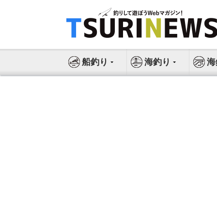
コ
ン
テ
ン
ツ
船釣り
海釣り
海
へ
ス
キ
ッ
プ