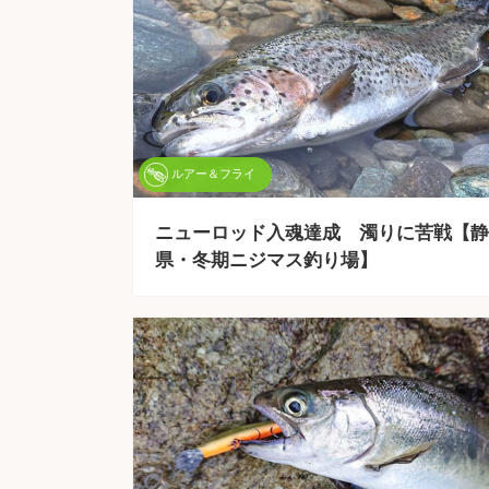
ルアー＆フライ
ニューロッド入魂達成 濁りに苦戦【静
県・冬期ニジマス釣り場】