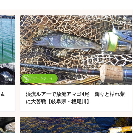
ルアー＆フライ
PR
＆
渓流ルアーで放流アマゴ4尾 濁りと枯れ葉
に大苦戦【岐阜県・根尾川】