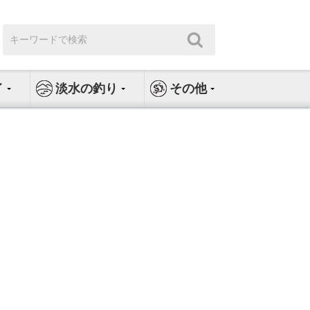
検
検
索:
索
イ
淡水の釣り
その他