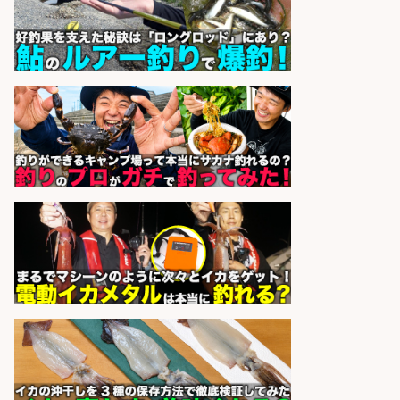
株式会社フーディソン
会社名
sponsored by 求人ボックス
日払いOKで即日収入/キッチンスタ
ッフ/「神戸市灘区」お魚の加工や
お刺身の盛り付け/王子公園駅徒歩4
分のスーパー/未経験歓迎のシフト
制日勤/自転車・バイク通勤OK
パーソルファクトリーパートナ
会社名
ーズ株式会社
sponsored by 求人ボックス
日払いOKで即日収入/キッチンスタ
ッフ/「神戸市灘区」バイク通勤OK/
王子公園駅徒歩4分のスーパーでお
魚の加工やお刺身の盛り付け/日払
いOK/未経験歓迎のシフト制日勤・