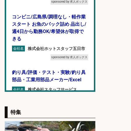
sponsored by 求人ボックス
コンビニ/広島県/調理なし・軽作業
スタート お魚のパック詰め 品出し/
週4日から勤務OK/希望休が取得で
きる
株式会社ホットスタッフ五日市
会社名
sponsored by 求人ボックス
釣り具/評価・テスト・実験/釣り具
部品・工業用部品メーカー/Excel
株式会社スタッフサービス
会社名
sponsored by 求人ボックス
特集
EC事業責任者候補/飲食業界向け
SaaS企業「魚ぽち」/東証グロース
市場上場