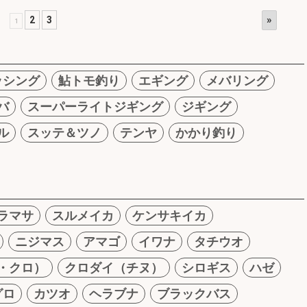
»
2
3
1
ッシング
鮎トモ釣り
エギング
メバリング
バ
スーパーライトジギング
ジギング
ル
スッテ＆ツノ
テンヤ
かかり釣り
ラマサ
スルメイカ
ケンサキイカ
ニジマス
アマゴ
イワナ
タチウオ
・クロ）
クロダイ（チヌ）
シロギス
ハゼ
グロ
カツオ
ヘラブナ
ブラックバス