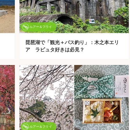
ルアー＆フライ
琵琶湖で「観光＋バス釣り」：木之本エリ
ア ラピュタ好きは必見？
ルアー＆フライ