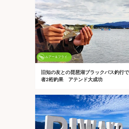
ルアー＆フライ
旧知の友との琵琶湖ブラックバス釣行で
者2桁釣果 アテンド大成功