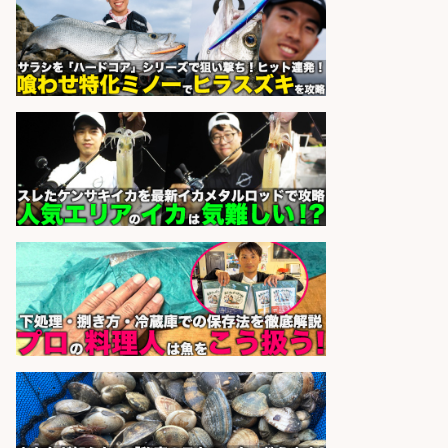
sponsored by 求人ボックス
日払いOKで即日収入/フロアレデ
ィ・キャスト/釣り時給なし 在籍キ
ャストみんなWワークさん!掛け持ち
バイトでもたっぷり稼げる 慰安旅行
あり/兵庫県/姫路市
風蘭
会社名
sponsored by 求人ボックス
さらに求人情報を見る