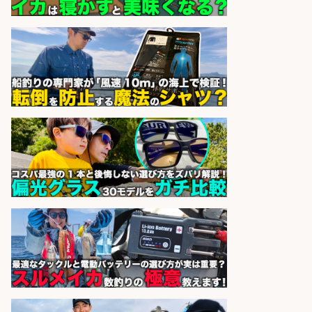
自転車
パーソルファクトリーパートナ
会社名
ーズ株式会社
sponsored by 求人ボックス
10月開始/大手企業研究所で魚養殖
と野菜栽培補助/残業なし/未経験
OK/土日祝休み/上場・大手企業
ヒューマンリソシア株式会社
会社名
sponsored by 求人ボックス
販売スタッフ/週払いOK!札幌市厚別
区のスーパーで鮮魚のパック詰め・
品出し/未経験歓迎/魚をさばける方
も活躍/車通勤OK/北海道
株式会社シグマスタッフ
会社名