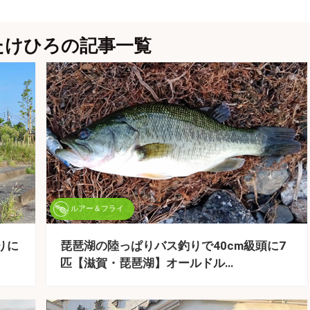
たけひろの記事一覧
ルアー＆フライ
りに
琵琶湖の陸っぱりバス釣りで40cm級頭に7
匹【滋賀・琵琶湖】オールドル…