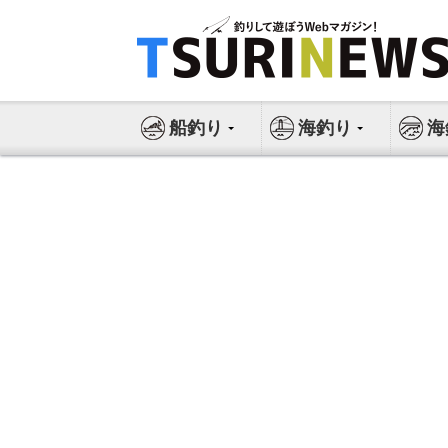
コ
ン
テ
ン
ツ
船釣り
海釣り
海
へ
ス
キ
ッ
プ