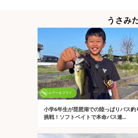
うさみ
ルアー＆フライ
小学6年生が琵琶湖での陸っぱりバス釣
挑戦！ソフトベイトで本命バス連…