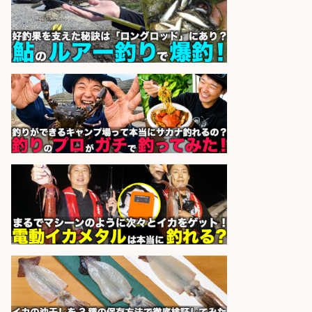
sponsored by 求人ボックス
人材紹介事業責任者候補/飲食業界
向けSaaS企業「魚ぽち」/東証グロ
ース市場上場
株式会社フーディソン
会社名
sponsored by 求人ボックス
魚をさばける方必見「鮮魚部門スタ
ッフ」/3つの働き方が選べる
株式会社旬
会社名
sponsored by 求人ボックス
魚の「バイヤー」貴方の目利きでヒ
ットを生む、裁量バイヤー募集
株式会社コムライン
会社名