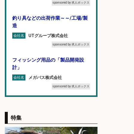
sponsored by 求人ボックス
釣り具などの出荷作業～～/工場/製
造
UTグループ株式会社
会社名
sponsored by 求人ボックス
フィッシング用品の「製品開発設
計」
メガバス株式会社
会社名
sponsored by 求人ボックス
「魚の養殖に関するプロジェクト 」
試験実験業務/総合メーカーでのお
仕事です
特集
株式会社スタッフサービス エン
会社名
ジニアガイド