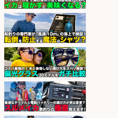
sponsored by 求人ボックス
スーパーでお魚をパックに詰める鮮
魚担当スタッフ/未経験OK/週払い
OK/ブランクOK/富山市
株式会社ウォーライト
会社名
sponsored by 求人ボックス
「即日スタート」海外営業事務/大
手・有名企業/「週4日勤務」9時17
時半残業なし」お魚の輸入業務
@1900
パーソルテンプスタッフ株式会
会社名
社
sponsored by 求人ボックス