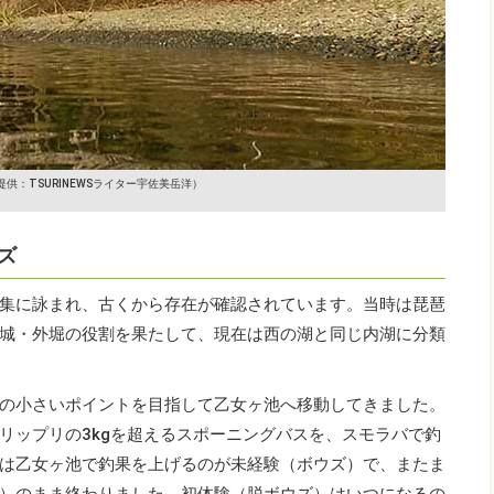
提供：TSURINEWSライター宇佐美岳洋）
ズ
集に詠まれ、古くから存在が確認されています。当時は琵琶
城・外堀の役割を果たして、現在は西の湖と同じ内湖に分類
の小さいポイントを目指して乙女ヶ池へ移動してきました。
リップリの3kgを超えるスポーニングバスを、スモラバで釣
は乙女ヶ池で釣果を上げるのが未経験（ボウズ）で、またま
）のまま終わりました。初体験（脱ボウズ）はいつになるの