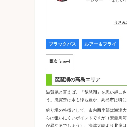
ージャー 「楽しい
うさみ
ブラックバス
ルアー＆フライ
目次
[
show
]
琵琶湖の高島エリア
滋賀県と言えば、「琵琶湖」を思い起こさ
う。滋賀県は水も緑も豊か、高島市は特に
釣り場の特徴として、市内西岸部は海津大
らは狙いにくいポイントですが（安曇川河
が異なるでしょう）、海津大崎より北岸は