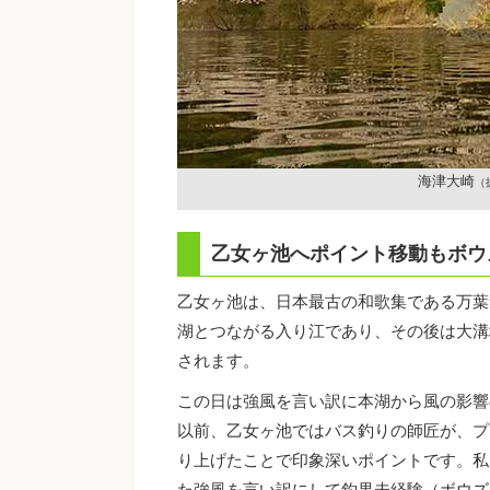
海津大崎
（
乙女ヶ池へポイント移動もボウ
乙女ヶ池は、日本最古の和歌集である万葉
湖とつながる入り江であり、その後は大溝
されます。
この日は強風を言い訳に本湖から風の影響
以前、乙女ヶ池ではバス釣りの師匠が、プ
り上げたことで印象深いポイントです。私
た強風を言い訳にして釣果未経験（ボウズ