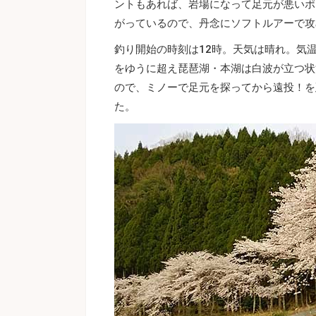
ントもあれば、岩場になって足元が悪いポ
がっているので、丹念にソフトルアーで攻
釣り開始の時刻は12時。天気は晴れ。気
をゆうに超え琵琶湖・本湖は白波が立つ状
ので、ミノーで足元を探ってから遠投！を
た。