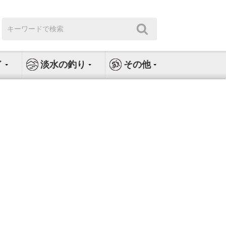
検
検
索:
索
イ
淡水の釣り
その他