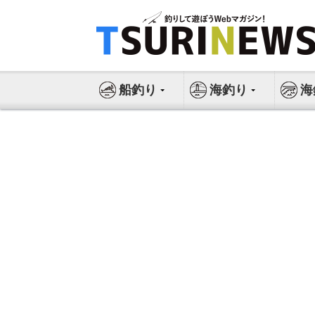
コ
ン
テ
ン
ツ
船釣り
海釣り
海
へ
ス
キ
ッ
プ