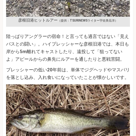
彦根旧港ヒットルアー
（提供：TSURINEWSライター宇佐美岳洋）
陸っぱりアングラーの宿命！と言っても過言ではない「見え
バスとの闘い」。ハイプレッシャーな彦根旧港では、本日も
岸から5m離れてキャストしたり、遠投して「狙ってない
よ」アピールからの鼻先にルアーを通したりと悪戦苦闘。
プレッシャーの低い20年前は、単体でジグヘッドやマスバリ
を落とし込み、入れ食いになっていたことが懐かしいです。