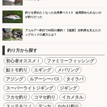
釣りを辞めたくなった出来事ベスト3 結局辞められないの
が釣りだった
アユルアー釣行で40匹の爆釣！【滋賀】 好釣果を支えたロ
ングロッドの威力とは？
釣り方から探す
初心者オススメ！
ファミリーフィッシング
鮎トモ釣り
エギング
メバリング
アジング
ルアーシーバス
タイラバ
スーパーライトジギング
ジギング
フカセ釣り
コマセ釣り
イカメタル
スッテ＆ツノ
テンヤ
かかり釣り