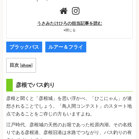
うさみたけひろの担当記事を読む
×
閉じる
ブラックバス
ルアー＆フライ
目次
[
show
]
彦根でバス釣り
彦根と聞くと「彦根城」を思い浮かべ、「ひこにゃん」が連
想されることでしょう。「鳥人間コンテスト」のスタート地
点であることをご存じの方もいますよね。
江戸時代、彦根城の天然のお堀であった松原内湖。その名残
りである彦根港、彦根旧港は水路でつながり、バス釣りの有