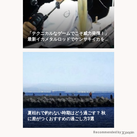
「テクニカルなゲームでこそ威力発揮！」
最新イカメタルロッドでケンサキイカを攻
略【福井】
夏枯れで釣れない時期はどう過ごす？ 秋
に差がつくおすすめの過ごし方3選
Recommended by