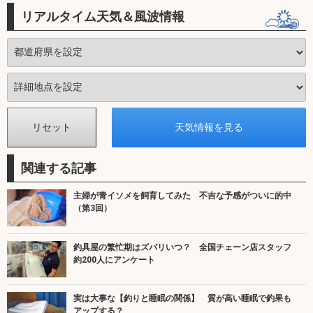
リアルタイム天気＆風波情報
関連する記事
主婦が青イソメを飼育してみた 不吉な予感がついに的中
（第3回）
釣具屋の繁忙期はズバリいつ？ 全国チェーン店スタッフ
約200人にアンケート
実は大事な【釣りと睡眠の関係】 質が高い睡眠で釣果も
アップする？