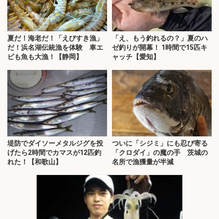
夏だ！海老だ！「えびすき漁」
「え、もう釣れるの？」夏のハ
だ！浜名湖伝統漁を体験 車エ
ゼ釣りが開幕！ 1時間で15匹キ
ビも魚も大漁！【静岡】
ャッチ【愛知】
堤防でダイソーメタルジグを投
ついに「シジミ」にも忍び寄る
げたら2時間でカマスが12匹釣
「クロダイ」の魔の手 茨城の
れた！【和歌山】
名所で漁獲量が半減