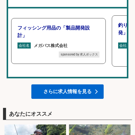
釣り好
フィッシング用品の「製品開発設
発」/D
計」
メガバス株式会社
会社名
会社名
sponsored by 求人ボックス
さらに求人情報を見る
あなたにオススメ