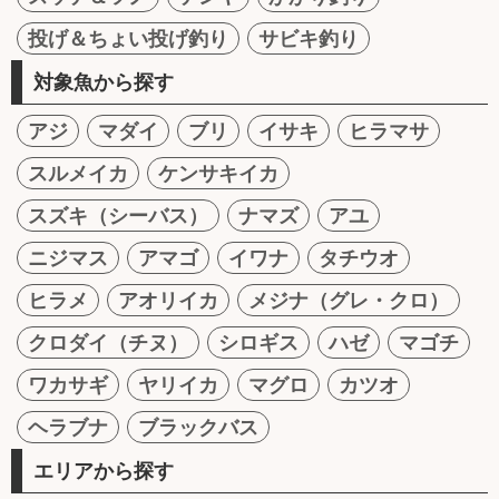
投げ＆ちょい投げ釣り
サビキ釣り
対象魚から探す
アジ
マダイ
ブリ
イサキ
ヒラマサ
スルメイカ
ケンサキイカ
スズキ（シーバス）
ナマズ
アユ
ニジマス
アマゴ
イワナ
タチウオ
ヒラメ
アオリイカ
メジナ（グレ・クロ）
クロダイ（チヌ）
シロギス
ハゼ
マゴチ
ワカサギ
ヤリイカ
マグロ
カツオ
ヘラブナ
ブラックバス
エリアから探す