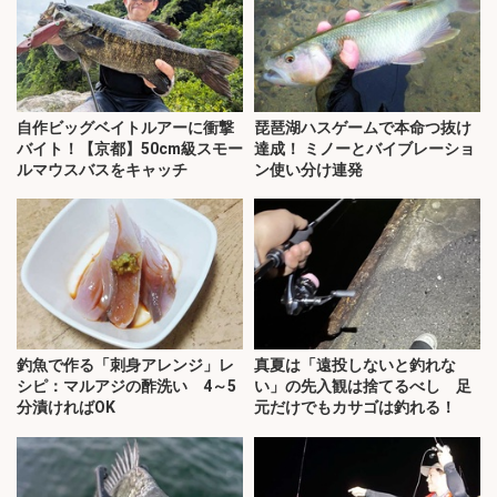
自作ビッグベイトルアーに衝撃
琵琶湖ハスゲームで本命つ抜け
バイト！【京都】50cm級スモー
達成！ ミノーとバイブレーショ
ルマウスバスをキャッチ
ン使い分け連発
釣魚で作る「刺身アレンジ」レ
真夏は「遠投しないと釣れな
シピ：マルアジの酢洗い 4～5
い」の先入観は捨てるべし 足
分漬ければOK
元だけでもカサゴは釣れる！