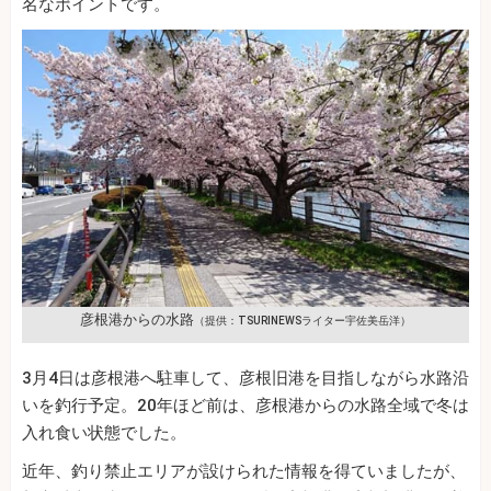
名なポイントです。
彦根港からの水路
（提供：TSURINEWSライター宇佐美岳洋）
3月4日は彦根港へ駐車して、彦根旧港を目指しながら水路沿
いを釣行予定。20年ほど前は、彦根港からの水路全域で冬は
入れ食い状態でした。
近年、釣り禁止エリアが設けられた情報を得ていましたが、