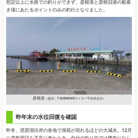
想定以上に水路での釣りができず、彦根港と彦根旧港の船着
き場にあたるポイントのみの釣行となりました。
彦根港
（提供：TSURINEWSライター宇佐美岳洋）
昨年末の水位回復を確認
昨冬、琵琶湖沿岸の各地で湖底が現れるほどの大減水。12月
に彦根周辺を下見に来たとき、自分の釣り方では勝負になら