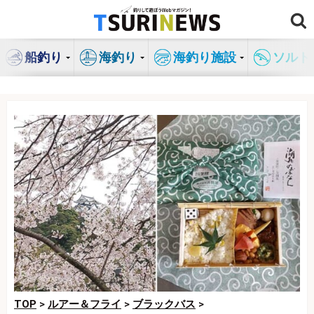
コ
ン
テ
船釣り
海釣り
海釣り施設
ソルト
ン
ツ
へ
ス
キ
ッ
プ
TOP
>
ルアー＆フライ
>
ブラックバス
>