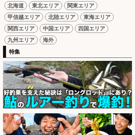
北海道
東北エリア
関東エリア
甲信越エリア
北陸エリア
東海エリア
関西エリア
中国エリア
四国エリア
九州エリア
海外
特集