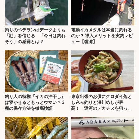
釣りのベテランはデータよりも
電動イカメタルは本当に釣れる
「勘」を信じる 「今日は釣れ
のか？ 導入メリットを実釣レビ
そう」の感覚とは？
ュー【響灘】
釣り人の特権『イカの沖干し』
東京出張のお供にクロダイ落と
は寝かせるともっとウマい？ 3
し込み釣りと深川めしが最
種の保存方法を徹底検証
高！ 運河のデカチヌを狙って
みた