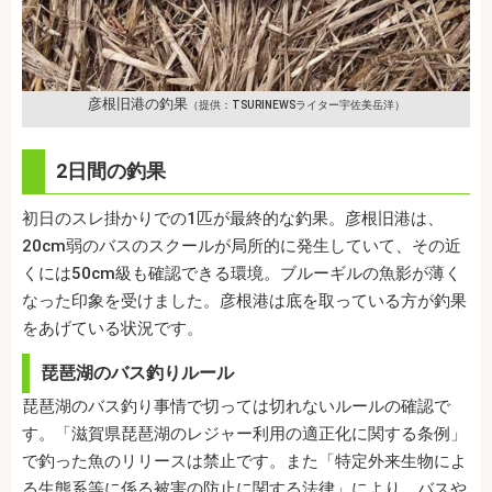
彦根旧港の釣果
（提供：TSURINEWSライター宇佐美岳洋）
2日間の釣果
初日のスレ掛かりでの1匹が最終的な釣果。彦根旧港は、
20cm弱のバスのスクールが局所的に発生していて、その近
くには50cm級も確認できる環境。ブルーギルの魚影が薄く
なった印象を受けました。彦根港は底を取っている方が釣果
をあげている状況です。
琵琶湖のバス釣りルール
琵琶湖のバス釣り事情で切っては切れないルールの確認で
す。「滋賀県琵琶湖のレジャー利用の適正化に関する条例」
で釣った魚のリリースは禁止です。また「特定外来生物によ
る生態系等に係る被害の防止に関する法律」により、バスや