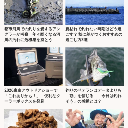
都市河川での釣りを愛するアン
夏枯れで釣れない時期はどう過
グラーが考察 年々酷くなる河
ごす？ 秋に差がつくおすすめの
川の汚れに危機感を持とう
過ごし方3選
2026東京アウトドアショーで
釣りのベテランはデータよりも
「これありかも！」 便利なク
「勘」を信じる 「今日は釣れ
ーラーボックスを発見
そう」の感覚とは？