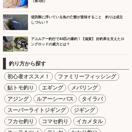
（第3回）
堤防際に浮いている魚の亡骸が意味すること 釣りは成立
しづらい？
アユルアー釣行で40匹の爆釣！【滋賀】 好釣果を支えたロ
ングロッドの威力とは？
釣り方から探す
初心者オススメ！
ファミリーフィッシング
鮎トモ釣り
エギング
メバリング
アジング
ルアーシーバス
タイラバ
スーパーライトジギング
ジギング
フカセ釣り
コマセ釣り
イカメタル