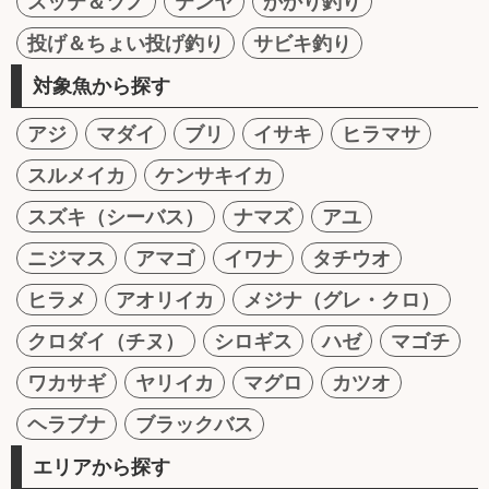
スッテ＆ツノ
テンヤ
かかり釣り
投げ＆ちょい投げ釣り
サビキ釣り
対象魚から探す
アジ
マダイ
ブリ
イサキ
ヒラマサ
スルメイカ
ケンサキイカ
スズキ（シーバス）
ナマズ
アユ
ニジマス
アマゴ
イワナ
タチウオ
ヒラメ
アオリイカ
メジナ（グレ・クロ）
クロダイ（チヌ）
シロギス
ハゼ
マゴチ
ワカサギ
ヤリイカ
マグロ
カツオ
ヘラブナ
ブラックバス
エリアから探す