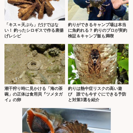
「キス＝天ぷら」だけではな
釣りができるキャンプ場は本当
い！ 釣ったシロギスで作る唐揚
に魚釣れる？ 釣りのプロが実釣
げレシピ
検証＆キャンプ飯も満喫
潮干狩り時に見かける「海の茶
釣りは熱中症リスクの高い遊
碗」の正体は食用貝『ツメタガ
び 誰でも今すぐにできる予防
イ』の卵
と対策3選を紹介