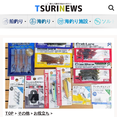
コ
ン
テ
船釣り
海釣り
海釣り施設
ソルト
ン
ツ
へ
ス
キ
ッ
プ
TOP
>
その他
>
お役立ち
>