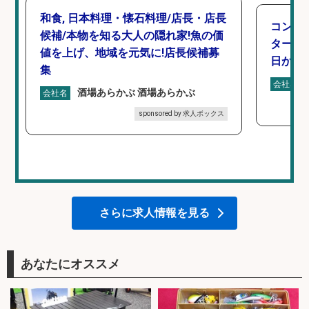
和食, 日本料理・懐石料理/店長・店長
コンビ
候補/本物を知る大人の隠れ家!魚の価
タート 
値を上げ、地域を元気に!店長候補募
日から
集
会社名
酒場あらかぶ 酒場あらかぶ
会社名
sponsored by 求人ボックス
さらに求人情報を見る
あなたにオススメ