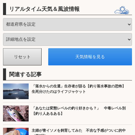
リアルタイム天気＆風波情報
関連する記事
「落水からの生還」生存者が語る【釣り落水事故の恐怖】
生死分けたのはライフジャケット
「あなたは変態レベルの釣り好きかも？」 中毒レベル別
【釣り人あるある】
主婦が青イソメを飼育してみた 不吉な予感がついに的中