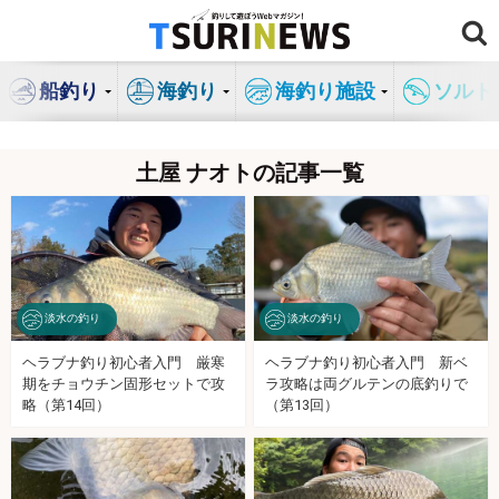
コ
ン
テ
船釣り
海釣り
海釣り施設
ソルト
ン
ツ
へ
土屋 ナオトの記事一覧
ス
キ
ッ
プ
淡水の釣り
淡水の釣り
ヘラブナ釣り初心者入門 厳寒
ヘラブナ釣り初心者入門 新ベ
期をチョウチン固形セットで攻
ラ攻略は両グルテンの底釣りで
略（第14回）
（第13回）