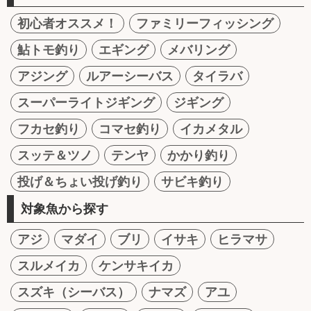
初心者オススメ！
ファミリーフィッシング
鮎トモ釣り
エギング
メバリング
アジング
ルアーシーバス
タイラバ
スーパーライトジギング
ジギング
フカセ釣り
コマセ釣り
イカメタル
スッテ＆ツノ
テンヤ
かかり釣り
投げ＆ちょい投げ釣り
サビキ釣り
対象魚から探す
アジ
マダイ
ブリ
イサキ
ヒラマサ
スルメイカ
ケンサキイカ
スズキ（シーバス）
ナマズ
アユ