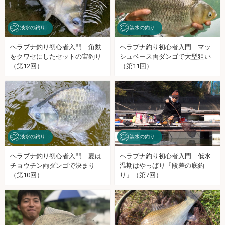
淡水の釣り
淡水の釣り
ヘラブナ釣り初心者入門 角麩
ヘラブナ釣り初心者入門 マッ
をクワセにしたセットの宙釣り
シュベース両ダンゴで大型狙い
（第12回）
（第11回）
淡水の釣り
淡水の釣り
ヘラブナ釣り初心者入門 夏は
ヘラブナ釣り初心者入門 低水
チョウチン両ダンゴで決まり
温期はやっぱり『段差の底釣
（第10回）
り』（第7回）