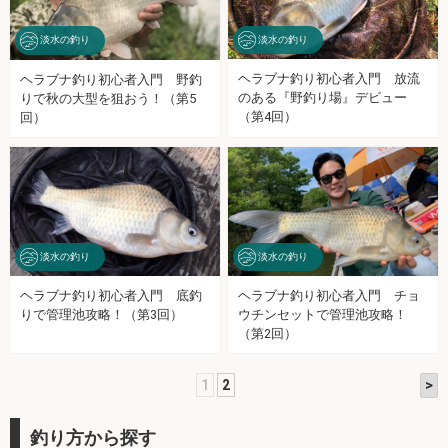
淡水の釣り
淡水の釣り
ヘラブナ釣り初心者入門 放流
ヘラブナ釣り初心者入門 野釣
のある『野釣り場』デビュー
りで秋の大型を狙おう！（第5
（第4回）
回）
淡水の釣り
淡水の釣り
ヘラブナ釣り初心者入門 底釣
ヘラブナ釣り初心者入門 チョ
りで管理池攻略！（第3回）
ウチンセットで管理池攻略！
（第2回）
>
1
2
釣り方から探す