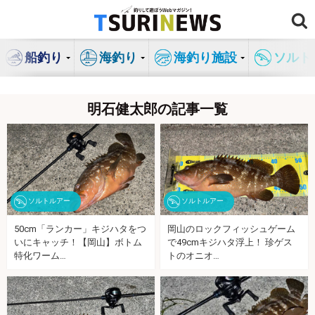
コ
ン
テ
船釣り
海釣り
海釣り施設
ソルト
ン
ツ
へ
明石健太郎の記事一覧
ス
キ
ッ
プ
ソルトルアー
ソルトルアー
50cm「ランカー」キジハタをつ
岡山のロックフィッシュゲーム
いにキャッチ！【岡山】ボトム
で49cmキジハタ浮上！ 珍ゲス
特化ワーム…
トのオニオ…