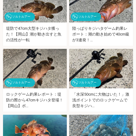
ソルトルアー
ソルトルアー
堤防で47cm大型キジハタ獲っ
陸っぱりキジハタゲーム釣果レ
た！【岡山】潮が動き出すと魚
ポート：潮の動き始めで40cm級
の活性が一転
が3連発！…
ソルトルアー
ソルトルアー
ロックゲーム釣果レポート：堤
「水深50cmに大物はいた！」激
防の際から47cmキジハタ登場！
浅ポイントでのロックゲームで
【岡山】ボ…
良型キジハ…