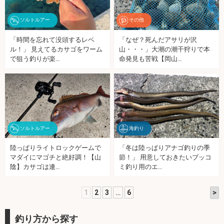
ソルトルアー
その他
「時間を忘れて没頭するレベ
「なぜ？死んだアサリが沢
ル！」 見えてるカサゴをワーム
山・・・」大潮の潮干狩りで本
で狙う釣りが楽…
命発見も苦戦【岡山…
ソルトルアー
海釣り
陸っぱりライトロックゲームで
「冬は陸っぱりアナゴ釣りの季
マダイにマゴチと絶好調！【山
節！」 用意しておきたいブッコ
陰】カサゴは連…
ミ釣り用のエ…
>
1
2
3
…
6
釣り方から探す