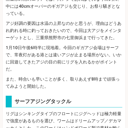
中には40cmオーバーのギガアジも交じり、お祭り騒ぎとな
っている。
アジ好調の要因は水温の上昇なのかと思うが、理由はどうあ
れ釣れる時に釣っておきたいので、今回は大アジをメインタ
ーゲットとし、三重県熊野市の七里御浜まで行ってきた。
1月10日午後6時半に現地着。今回のギガアジ会場はサーフ
で、常夜灯がある港とは違いアジが止まる場所がない。いか
に回遊してきたアジの目の前にリグを入れるかがポイント
だ。
また、時合いも早いことが多く、取りあえず8時まで頑張っ
てみようと開始した。
サーフアジングタックル
リグはシンキングタイプのフロートにジグヘッドは極力軽量
で強度があるものを選び、ワームはドリームアップ／デカマ