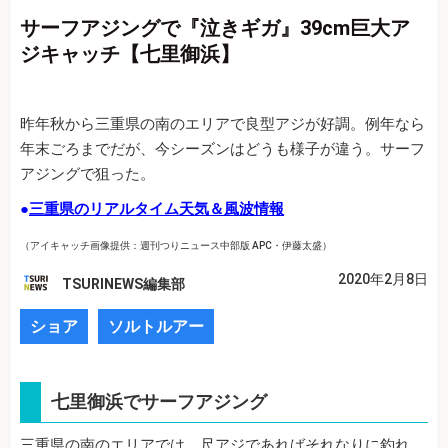
サーフアジングで『泣きギガ』39cm巨大ア
ジキャッチ【七里御浜】
昨年秋から三重県の南のエリアで良型アジが好調。例年なら
年末ごろまでだが、今シーズンはどうも様子が違う。サーフ
アジングで狙った。
●
三重県のリアルタイム天気＆風波情報
（アイキャッチ画像提供：週刊つりニュース中部版 APC・伊藤太盛）
2020年2月8日
TSURINEWS編集部
ショア
ソルトルアー
七里御浜でサーフアジング
三重県の南のエリアでは、尺アジであればそれなりに釣れ、