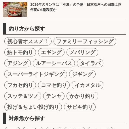
2026年のサンマは「不漁」の予測 日本沿岸への回遊は昨
年度の4割程度か
釣り方から探す
初心者オススメ！
ファミリーフィッシング
鮎トモ釣り
エギング
メバリング
アジング
ルアーシーバス
タイラバ
スーパーライトジギング
ジギング
フカセ釣り
コマセ釣り
イカメタル
スッテ＆ツノ
テンヤ
かかり釣り
投げ＆ちょい投げ釣り
サビキ釣り
対象魚から探す