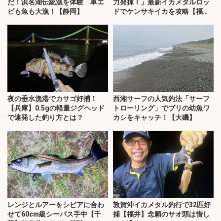
だ！浜名湖伝統漁を体験 車エ
力発揮！」最新イカメタルロッ
ビも魚も大漁！【静岡】
ドでケンサキイカを攻略【福
井】
夜の垂水漁港でカサゴ好捕！
西湘サーフの人気釣法「サーフ
【兵庫】0.5gの軽量ジグヘッド
トローリング」でブリの幼魚ワ
で連発した釣り方とは？
カシをキャッチ！【大磯】
レンジとルアーをシビアに合わ
敦賀沖イカメタル釣行で32匹好
せて60cm級シーバス手中【千
捕【福井】念願のサオ頭は惜し