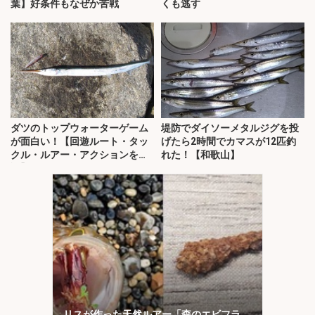
葉】好条件もなぜか苦戦
くも逃す
ダツのトップウォーターゲーム
堤防でダイソーメタルジグを投
が面白い！【回遊ルート・タッ
げたら2時間でカマスが12匹釣
クル・ルアー・アクションを解
れた！【和歌山】
説】
リスが作った天然ルアー「森のエビフラ