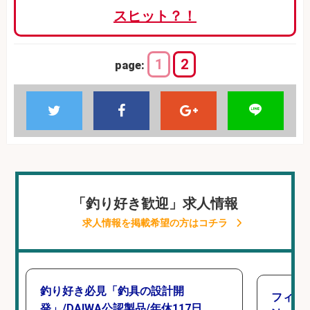
スヒット？！
1
2
page:
「釣り好き歓迎」求人情報
求人情報を掲載希望の方はコチラ
釣り好き必見「釣具の設計開
フィッ
発」/DAIWA公認製品/年休117日