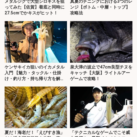
メタルジグで大型シロギスを狙
真夏のチニングにおける3つのレ
ってみた【佐賀】着底と同時に
ンジ【ボトム・中層・トップ】
27.5cmでかキスがヒット！
攻略法
ケンサキイカ狙いのイカメタル
泉大津の波止で47cm良型チヌを
入門 【魅力・タックル・仕掛
キャッチ【大阪】ライトルアー
け・釣り方・持ち帰り方を解
ゲームで攻略！
説】
夏だ！海老だ！「えびすき漁」
「テクニカルなゲームでこそ威