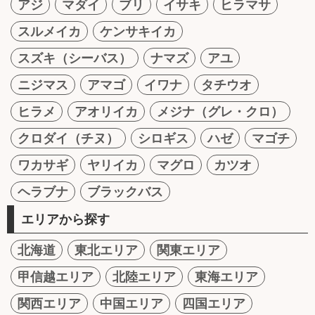
アジ
マダイ
ブリ
イサキ
ヒラマサ
スルメイカ
ケンサキイカ
スズキ（シーバス）
ナマズ
アユ
ニジマス
アマゴ
イワナ
タチウオ
ヒラメ
アオリイカ
メジナ（グレ・クロ）
クロダイ（チヌ）
シロギス
ハゼ
マゴチ
ワカサギ
ヤリイカ
マグロ
カツオ
ヘラブナ
ブラックバス
エリアから探す
北海道
東北エリア
関東エリア
甲信越エリア
北陸エリア
東海エリア
関西エリア
中国エリア
四国エリア