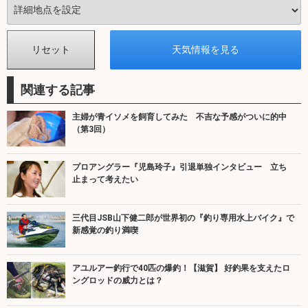
関連する記事
主婦が青イソメを飼育してみた 不吉な予感がついに的中
（第3回）
プロアングラー『児島玲子』引退単独インタビュー 立ち
止まって考えたい
三代目JSB山下健二郎が世界初の『釣り専用水上バイク』で
新感覚の釣り満喫
アユルアー釣行で40匹の爆釣！【滋賀】 好釣果を支えたロ
ングロッドの威力とは？