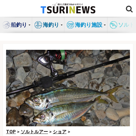
コ
ン
テ
船釣り
海釣り
海釣り施設
ソルト
ン
ツ
へ
ス
キ
ッ
プ
TOP
>
ソルトルアー
>
ショア
>