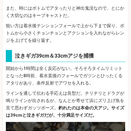
また、時にはボトムでアタったりと神出鬼没なので、とにか
く大切なのはキープキャストだ。
狙い方は着水後テンションフォールで上から下まで探り、ボ
トムから小さくチョンチョンとアクションを入れながらレン
ジを上げてを繰り返す。
泣きギガ39cm＆33cmアジを捕獲
開始から1時間は全く反応がない。そろそろタイムリミット
となった8時前、着水直後のフォールでガツンとひったくる
アタリがあり、条件反射でアワセを入れる。
ラインを通して伝わる手応えは良型だ。チリチリとドラグが
鳴りラインが出されるが、なんとか寄せて浜にズリ上げ魚を
見て思わずガッツポーズ。
釣れたのは本命の大アジ。サイズ
は39cmと泣きギガだが、十分満足サイズだ。