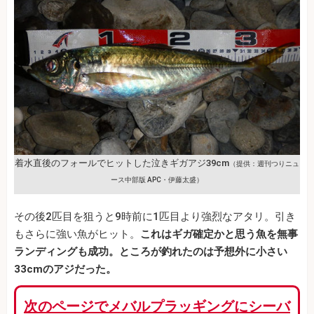
着水直後のフォールでヒットした泣きギガアジ39cm
（提供：週刊つりニュ
ース中部版 APC・伊藤太盛）
その後2匹目を狙うと9時前に1匹目より強烈なアタリ。引き
もさらに強い魚がヒット。
これはギガ確定かと思う魚を無事
ランディングも成功。ところが釣れたのは予想外に小さい
33cmのアジだった。
次のページでメバルプラッギングにシーバ