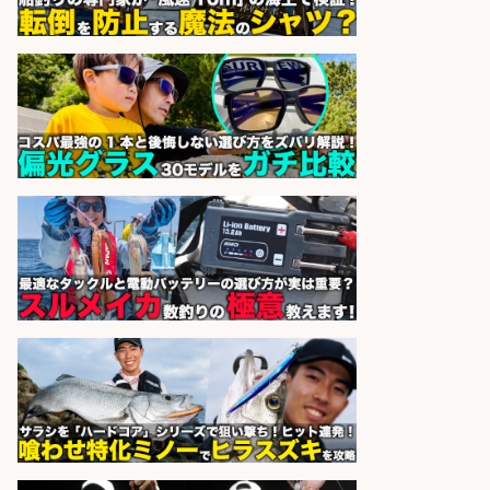
sponsored by 求人ボックス
釣り好き必見「釣具の設計開
発」/DAIWA公認製品/年休117日
株式会社スポーツライフプラネ
会社名
ッツ
sponsored by 求人ボックス
オキアミをはじめとする釣り餌の
「製造」/釣り好き歓迎
広松久水産株式会社
会社名
sponsored by 求人ボックス
さらに求人情報を見る