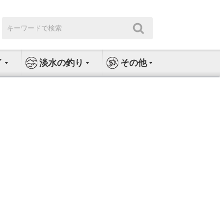
検
検
索:
索
イ
淡水の釣り
その他