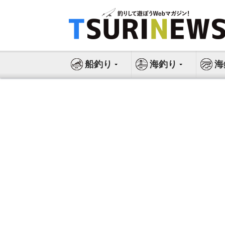
コ
ン
テ
ン
ツ
船釣り
海釣り
海
へ
ス
キ
ッ
プ