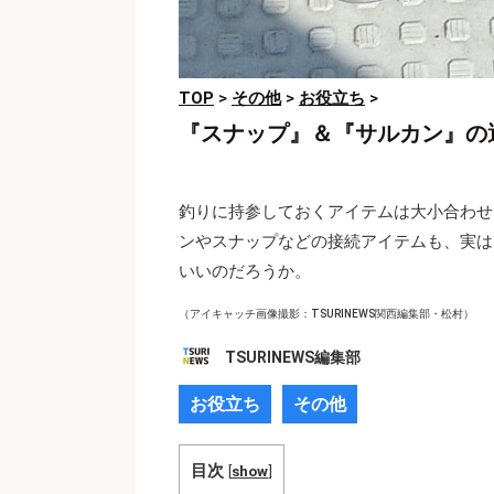
TOP
>
その他
>
お役立ち
>
『スナップ』＆『サルカン』の
釣りに持参しておくアイテムは大小合わせ
ンやスナップなどの接続アイテムも、実は
いいのだろうか。
（アイキャッチ画像撮影：TSURINEWS関西編集部・松村）
TSURINEWS編集部
お役立ち
その他
目次
[
show
]