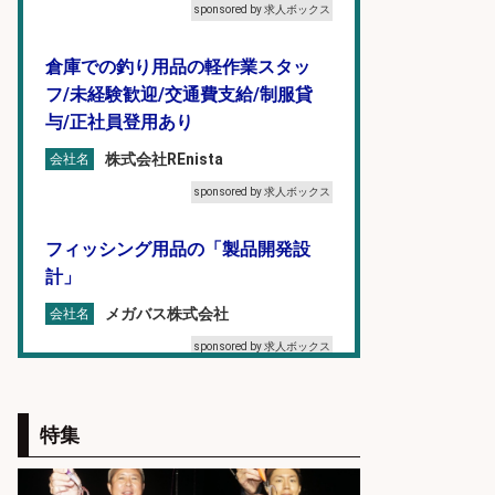
sponsored by 求人ボックス
倉庫での釣り用品の軽作業スタッ
フ/未経験歓迎/交通費支給/制服貸
与/正社員登用あり
株式会社REnista
会社名
sponsored by 求人ボックス
フィッシング用品の「製品開発設
計」
メガバス株式会社
会社名
sponsored by 求人ボックス
福岡「現場監督」/釣り好き歓迎/残
業10時間/経験者歓迎
特集
広松久水産株式会社
会社名