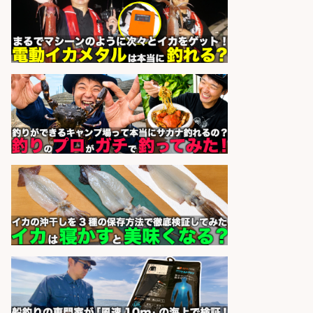
sponsored by 求人ボックス
語学力を活かせるフィッシング用品
の「海外営業」/年休125日
株式会社ジャッカル
会社名
sponsored by 求人ボックス
和食, 日本料理・懐石料理/店長・店
長候補/本物を知る大人の隠れ家!魚
の価値を上げ、地域を元気に!店長候
補募集
酒場あらかぶ 酒場あらかぶ
会社名
sponsored by 求人ボックス
魚の「バイヤー」貴方の目利きでヒ
ットを生む、裁量バイヤー募集
株式会社コムライン
会社名