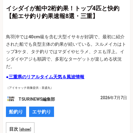
イシダイが船中2桁釣果！トップ4匹と快釣
【船エサ釣り釣果速報8選・三重】
鳥羽沖では40cm級を含む大型イサキが好調で、最初に紹介
された船でも良型主体の釣果が続いている。スルメイカはト
ップ3ケタ、タテ釣りではマダイやヒラメ、クエも浮上。イ
シダイやアジも順調で、多彩なターゲットが楽しめる状況
だ。
●
三重県のリアルタイム天気＆風波情報
（アイキャッチ画像提供：喜盛丸）
2026年7月7日
TSURINEWS編集部
船釣り
エサ釣り
目次
[
show
]