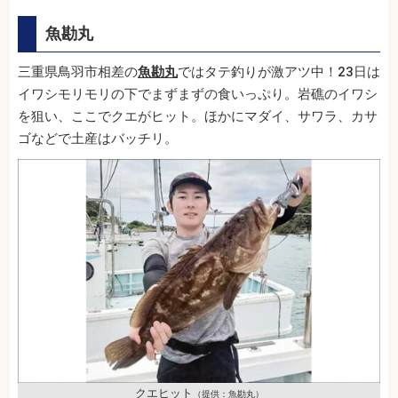
魚勘丸
三重県鳥羽市相差の
魚勘丸
ではタテ釣りが激アツ中！23日は
イワシモリモリの下でまずまずの食いっぷり。岩礁のイワシ
を狙い、ここでクエがヒット。ほかにマダイ、サワラ、カサ
ゴなどで土産はバッチリ。
クエヒット
（提供：魚勘丸）