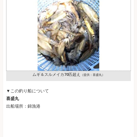
ムギ＆スルメイカ70匹超え
（提供：喜盛丸）
▼この釣り船について
喜盛丸
出船場所：錦漁港