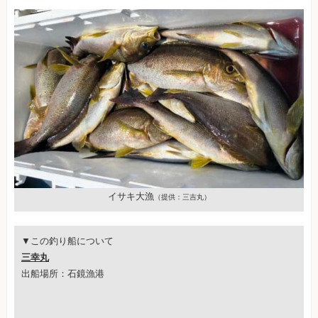
イサキ大漁
（提供：三吉丸）
▼この釣り船について
三幸丸
出船場所：石鏡漁港