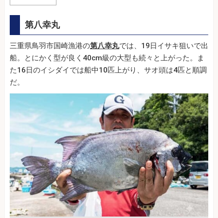
第八幸丸
三重県鳥羽市国崎漁港の
第八幸丸
では、19日イサキ狙いで出
船。とにかく型が良く40cm級の大型も続々と上がった。ま
た16日のイシダイでは船中10匹上がり、サオ頭は4匹と順調
だ。