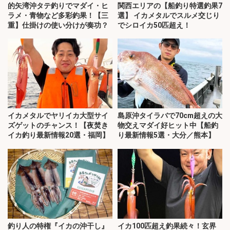
的矢湾沖タテ釣りでマダイ・ヒ
関西エリアの【船釣り特選釣果7
ラメ・青物など多彩釣果！【三
選】 イカメタルでスルメ交じり
重】仕掛けの使い分けが奏功？
でシロイカ50匹超え！
イカメタルでヤリイカ大型サイ
島原沖タイラバで70cm超えの大
ズゲットのチャンス！【夜焚き
物交えマダイ好ヒット中【船釣
イカ釣り最新情報20選・福岡】
り最新情報5選・大分／熊本】
釣り人の特権『イカの沖干し』
イカ100匹超え釣果続々！玄界