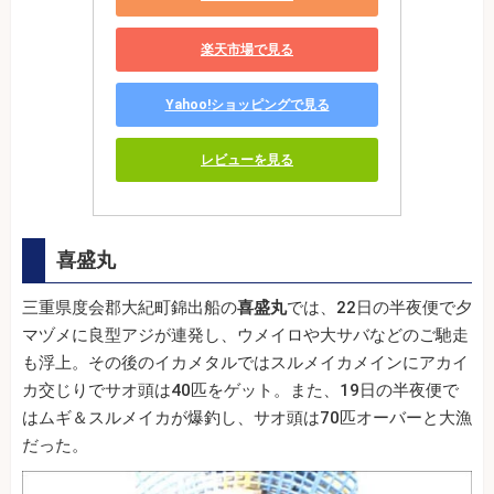
楽天市場で見る
Yahoo!ショッピングで見る
レビューを見る
喜盛丸
三重県度会郡大紀町錦出船の
喜盛丸
では、22日の半夜便で夕
マヅメに良型アジが連発し、ウメイロや大サバなどのご馳走
も浮上。その後のイカメタルではスルメイカメインにアカイ
カ交じりでサオ頭は40匹をゲット。また、19日の半夜便で
はムギ＆スルメイカが爆釣し、サオ頭は70匹オーバーと大漁
だった。