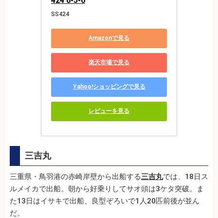
424 6-5-6
SS424
Amazonで見る
楽天市場で見る
Yahoo!ショッピングで見る
レビューを見る
三吉丸
三重県・鳥羽港の赤崎岸壁から出船する
三吉丸
では、18日ス
ルメイカで出船。朝から好乗りしてサオ頭は3ケタ突破。ま
た13日はイサキで出船、良型ぞろいで1人20匹前後が並ん
だ。