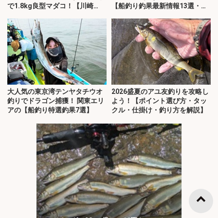
で1.8kg良型マダコ！【川崎
【船釣り釣果最新情報13選・玄
丸・東京湾】
界灘】
大人気の東京湾テンヤタチウオ
2026盛夏のアユ友釣りを攻略し
釣りでドラゴン捕獲！ 関東エリ
よう！【ポイント選び方・タッ
アの【船釣り特選釣果7選】
クル・仕掛け・釣り方を解説】