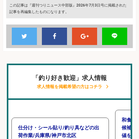
この記事は『週刊つりニュース中部版』2026年7月3日号に掲載された
記事を再編集したものになります。
「釣り好き歓迎」求人情報
求人情報を掲載希望の方はコチラ
和食,
仕分け・シール貼り/釣り具などの出
候補/
荷作業/兵庫県/神戸市北区
値を上