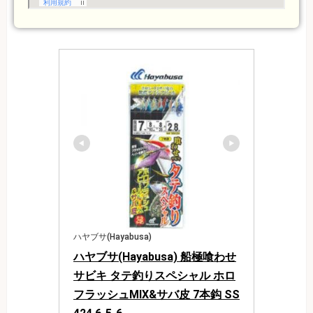
ハヤブサ(Hayabusa)
ハヤブサ(Hayabusa) 船極喰わせ
サビキ タテ釣りスペシャル ホロ
フラッシュMIX&サバ皮 7本鈎 SS