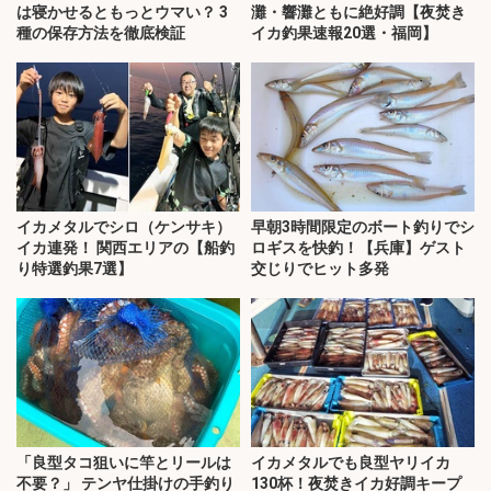
は寝かせるともっとウマい？ 3
灘・響灘ともに絶好調【夜焚き
種の保存方法を徹底検証
イカ釣果速報20選・福岡】
イカメタルでシロ（ケンサキ）
早朝3時間限定のボート釣りでシ
イカ連発！ 関西エリアの【船釣
ロギスを快釣！【兵庫】ゲスト
り特選釣果7選】
交じりでヒット多発
「良型タコ狙いに竿とリールは
イカメタルでも良型ヤリイカ
不要？」 テンヤ仕掛けの手釣り
130杯！夜焚きイカ好調キープ