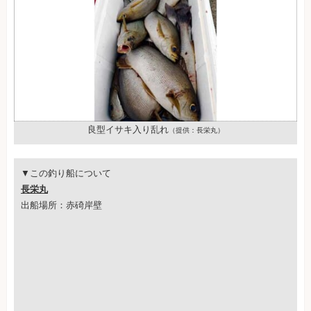
良型イサキ入り乱れ
（提供：長栄丸）
▼この釣り船について
長栄丸
出船場所：赤碕岸壁