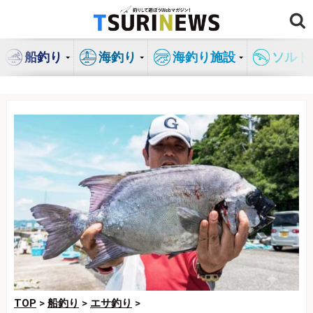
コ
ン
テ
船釣り
海釣り
海釣り施設
ソルト
ン
ツ
へ
ス
キ
ッ
プ
TOP
>
船釣り
>
エサ釣り
>