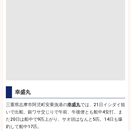
幸盛丸
三重県志摩市阿児町安乗漁港の
幸盛丸
では、21日イシダイ狙
いで出船。銀ワサ交じりで午前、午後便とも船中4安打。ま
た20日は船中で9匹上がり、サオ頭はなんと5匹。14日も爆
釣して船中17匹。