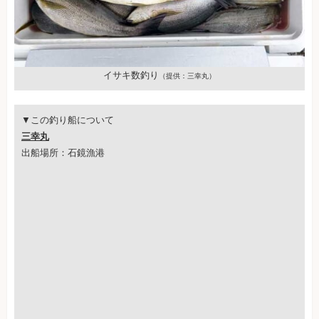
イサキ数釣り
（提供：三幸丸）
▼この釣り船について
三幸丸
出船場所：石鏡漁港