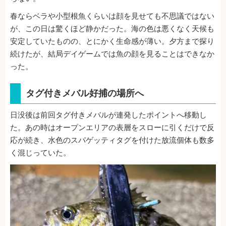
春ならベラや小型根魚くらいは顔を見せても不思議ではない
が、この日は驚くほど静かだった。海の色は悪くなく天候も
安定していたものの、とにかく生命感が薄い。夕方まで探り
続けたが、結局デイゲームでは魚の顔を見ることはできなか
った。
タグ付きメバル好捕の場所へ
日没後は前回タグ付きメバルが連発したポイントへ移動し
た。あの時はオープンエリアの表層をスローに引くだけで反
応が続き、水色のスパゲッティタグを付けた放流個体も数多
く混じっていた。