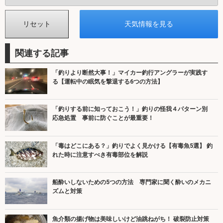
関連する記事
「釣りより断然大事！」マイカー釣行アングラーが実践す
る【運転中の眠気を撃退する6つの方法】
「釣りする前に知っておこう！」釣りの怪我４パターン別
応急処置 事前に防ぐことが最重要！
「毒はどこにある？」釣りでよく見かける【有毒魚5選】 釣
れた時に注意すべき有毒部位を解説
船酔いしないための5つの方法 専門家に聞く酔いのメカニ
ズムと対策
魚介類の揚げ物は美味しいけど油跳ねがち！ 破裂防止対策