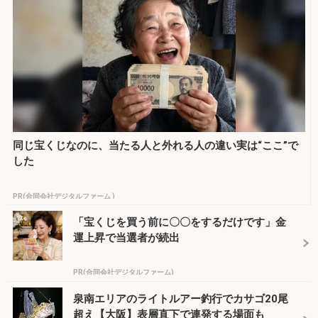
同じ宝くじなのに、当たる人と外れる人の違い実は“ここ”で
した
PR(合同会社デジタルファーム )
「宝くじを買う前に〇〇をするだけです」金
運上昇で当選者が続出
PR(合同会社デジタルファーム)
泉南エリアのライトルアー釣行でカサゴ20尾
超え【大阪】表層直下で連発する場面も