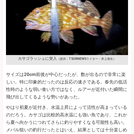
カサゴラッシュに突入
（提供：TSURINEWSライター・井上海生）
サイズは20cm前後が中心だったが、数が出るので非常に楽
しい。特に印象的だったのは反応の速さである。春先の低活
性時のような弱い食い方ではなく、ルアーが近付いた瞬間に
飛び出してくるような勢いがあった。
やはり初夏が近付き、水温上昇によって活性が高まっている
のだろう。カサゴは比較的高水温にも強い魚であり、これか
ら夏へ向かうにつれてさらに釣りやすくなる可能性も高い。
メバル狙いの釣行だったとはいえ、結果としては十分楽しめ