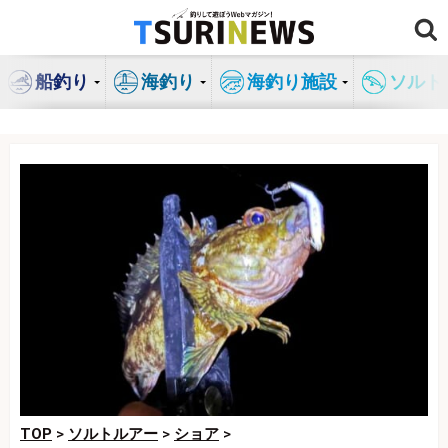
コ
ン
テ
船釣り
海釣り
海釣り施設
ソルト
ン
ツ
へ
ス
キ
ッ
プ
TOP
>
ソルトルアー
>
ショア
>