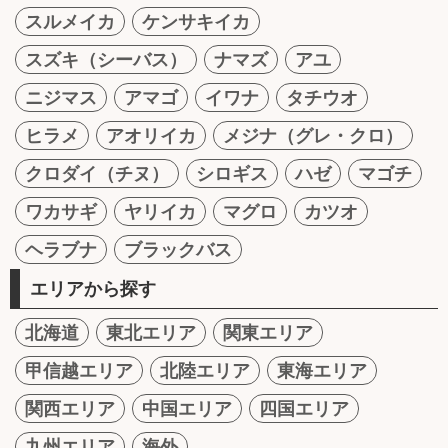
スルメイカ
ケンサキイカ
スズキ（シーバス）
ナマズ
アユ
ニジマス
アマゴ
イワナ
タチウオ
ヒラメ
アオリイカ
メジナ（グレ・クロ）
クロダイ（チヌ）
シロギス
ハゼ
マゴチ
ワカサギ
ヤリイカ
マグロ
カツオ
ヘラブナ
ブラックバス
エリアから探す
北海道
東北エリア
関東エリア
甲信越エリア
北陸エリア
東海エリア
関西エリア
中国エリア
四国エリア
九州エリア
海外