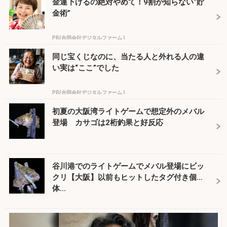
金運下げるの絶対やめて！9割が知らない“貯
金術”
PR(合同会社デジタルファーム )
同じ宝くじなのに、当たる人と外れる人の違
い実は“ここ”でした
PR(合同会社デジタルファーム )
初夏の大阪湾ライトゲームで想定外のメバル
登場 カサゴは2桁釣果と好反応
谷川港でのライトゲームでメバル登場にビッ
クリ【大阪】以前もヒットしたタグ付き個
体...