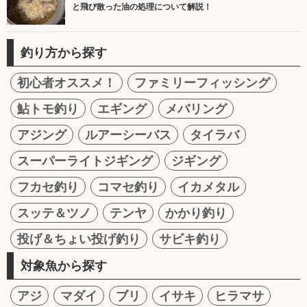
と飛び散った油の処理について解説！
釣り方から探す
初心者オススメ！
ファミリーフィッシング
鮎トモ釣り
エギング
メバリング
アジング
ルアーシーバス
タイラバ
スーパーライトジギング
ジギング
フカセ釣り
コマセ釣り
イカメタル
スッテ＆ツノ
テンヤ
かかり釣り
投げ＆ちょい投げ釣り
サビキ釣り
対象魚から探す
アジ
マダイ
ブリ
イサキ
ヒラマサ