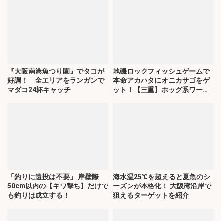
『大阪南港魚つり園』でタコが
地磯ロックフィッシュゲームで
好調！ 全エリアをランガンで
本命アカハタにオニカサゴをゲ
マダコ24杯キャッチ
ット！【三重】ホッグ系ワーム
にヒット
「釣りに遠投は不要」 岸壁際
海水温25℃を超えると夏魚のシ
50cm以内の【キワ撃ち】だけで
ーズンが本格化！ 大阪湾沿岸で
も釣りは成立する！
狙えるターゲットを紹介