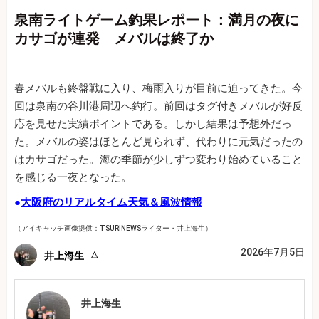
泉南ライトゲーム釣果レポート：満月の夜に
カサゴが連発 メバルは終了か
春メバルも終盤戦に入り、梅雨入りが目前に迫ってきた。今
回は泉南の谷川港周辺へ釣行。前回はタグ付きメバルが好反
応を見せた実績ポイントである。しかし結果は予想外だっ
た。メバルの姿はほとんど見られず、代わりに元気だったの
はカサゴだった。海の季節が少しずつ変わり始めていること
を感じる一夜となった。
●
大阪府のリアルタイム天気＆風波情報
（アイキャッチ画像提供：TSURINEWSライター・井上海生）
2026年7月5日
井上海生
井上海生