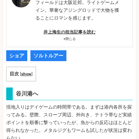
フィールドは大阪近郊。ライトゲームメ
イン。華奢なアジングロッドで大物を獲
ることにロマンを感じます。
井上海生の担当記事を読む
×
閉じる
ショア
ソルトルアー
目次
[
show
]
谷川港へ
現地入りはデイゲームの時間帯である。まずは港内各所を探
ってみる。壁際、スロープ周辺、外向き、テトラ帯など実績
ポイントを順番に撃っていったが、魚からの反応はほとんど
得られなかった。メタルジグもワームも試したが状況は変わ
らない。