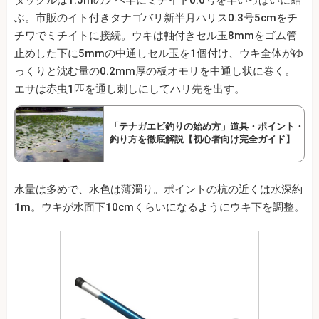
ぶ。市販のイト付きタナゴバリ新半月ハリス0.3号5cmをチ
チワでミチイトに接続。ウキは軸付きセル玉8mmをゴム管
止めした下に5mmの中通しセル玉を1個付け、ウキ全体がゆ
っくりと沈む量の0.2mm厚の板オモリを中通し状に巻く。
エサは赤虫1匹を通し刺しにしてハリ先を出す。
「テナガエビ釣りの始め方」道具・ポイント・
釣り方を徹底解説【初心者向け完全ガイド】
水量は多めで、水色は薄濁り。ポイントの杭の近くは水深約
1m。ウキが水面下10cmくらいになるようにウキ下を調整。