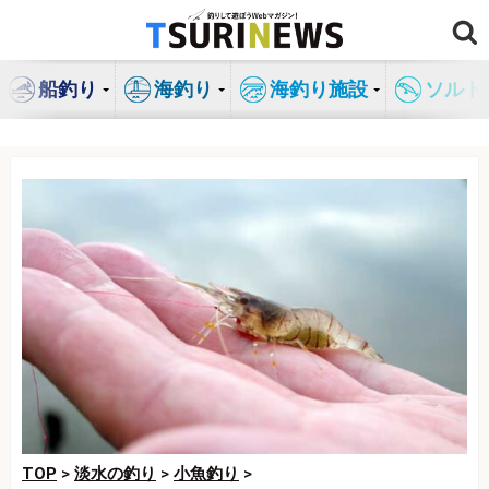
コ
ン
テ
船釣り
海釣り
海釣り施設
ソルト
ン
ツ
へ
ス
キ
ッ
プ
TOP
>
淡水の釣り
>
小魚釣り
>