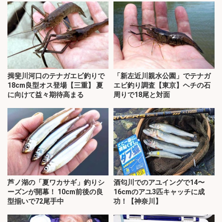
揖斐川河口のテナガエビ釣りで
「新左近川親水公園」でテナガ
18cm良型オス登場【三重】 夏
エビ釣り調査【東京】ヘチの石
に向けて益々期待高まる
周りで18尾と対面
芦ノ湖の「夏ワカサギ」釣りシ
酒匂川でのアユイングで14〜
ーズンが開幕！ 10cm前後の良
16cmのアユ3匹キャッチに成
型揃いで72尾手中
功！【神奈川】