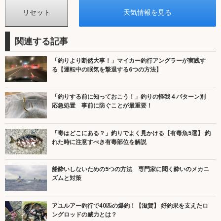
関連する記事
「釣りより断然大事！」マイカー釣行アングラーが実践す
る【運転中の眠気を撃退する6つの方法】
「釣りする前に知っておこう！」釣りの怪我４パターン別
応急処置 事前に防ぐことが最重要！
「毒はどこにある？」釣りでよく見かける【有毒魚5選】 釣
れた時に注意すべき有毒部位を解説
船酔いしないための5つの方法 専門家に聞く酔いのメカニ
ズムと対策
アユルアー釣行で40匹の爆釣！【滋賀】 好釣果を支えたロ
ングロッドの威力とは？