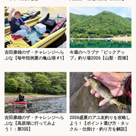
説
吉田康雄のザ・チャレンジへら
今週のヘラブナ「ピックアッ
ぶな【毎年恒例夏の亀山湖 #1】
プ」釣り場2026【山梨・西湖】
吉田康雄のザ・チャレンジへら
2026盛夏のアユ友釣りを攻略し
ぶな【高原湖に行ってみよ
よう！【ポイント選び方・タッ
う！：第3回】
クル・仕掛け・釣り方を解説】