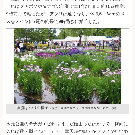
これはクチボソやタナゴの仕業でエビはたまに釣れる程度。
9時前まで粘ったが、アタリは遠くなり、体長5～6cmのメ
スをメインに7尾の釣果で9時過ぎに納竿した。
菖蒲まつりの様子
（提供：週刊つりニュース関東版APC・岩井一彦）
水元公園のテナガエビ釣りはまだ始まったばかりで、梅雨に
入れば数・型ともに上向く。曇天時や朝・夕マジメが狙いめ