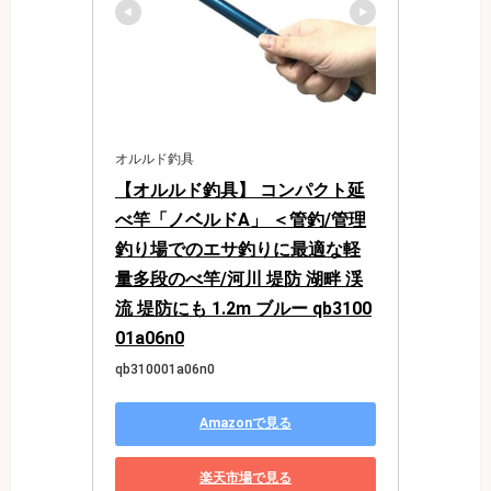
オルルド釣具
【オルルド釣具】 コンパクト延
べ竿「ノベルドA」 ＜管釣/管理
釣り場でのエサ釣りに最適な軽
量多段のべ竿/河川 堤防 湖畔 渓
流 堤防にも 1.2m ブルー qb3100
01a06n0
qb310001a06n0
Amazonで見る
楽天市場で見る