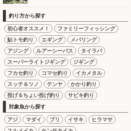
釣り方から探す
初心者オススメ！
ファミリーフィッシング
鮎トモ釣り
エギング
メバリング
アジング
ルアーシーバス
タイラバ
スーパーライトジギング
ジギング
フカセ釣り
コマセ釣り
イカメタル
スッテ＆ツノ
テンヤ
かかり釣り
投げ＆ちょい投げ釣り
サビキ釣り
対象魚から探す
アジ
マダイ
ブリ
イサキ
ヒラマサ
スルメイカ
ケンサキイカ