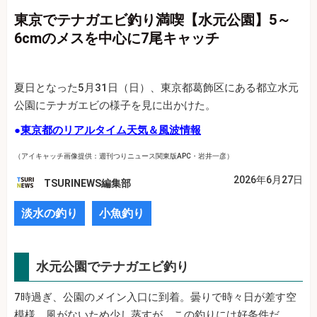
東京でテナガエビ釣り満喫【水元公園】5～
6cmのメスを中心に7尾キャッチ
夏日となった5月31日（日）、東京都葛飾区にある都立水元
公園にテナガエビの様子を見に出かけた。
●
東京都のリアルタイム天気＆風波情報
（アイキャッチ画像提供：週刊つりニュース関東版APC・岩井一彦）
2026年6月27日
TSURINEWS編集部
淡水の釣り
小魚釣り
水元公園でテナガエビ釣り
7時過ぎ、公園のメイン入口に到着。曇りで時々日が差す空
模様。風がないため少し蒸すが、この釣りには好条件だ。