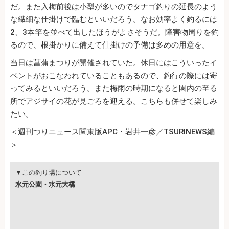
だ。また入梅前後は小型が多いのでタナゴ釣りの延長のよう
な繊細な仕掛けで臨むといいだろう。なお効率よく釣るには
2、3本竿を並べて出したほうがよさそうだ。障害物周りを釣
るので、根掛かりに備えて仕掛けの予備は多めの用意を。
当日は菖蒲まつりが開催されていた。休日にはこういったイ
ベントがおこなわれていることもあるので、釣行の際には寄
ってみるといいだろう。また梅雨の時期になると園内の至る
所でアジサイの花が見ごろを迎える。こちらも併せて楽しみ
たい。
＜週刊つりニュース関東版APC・岩井一彦／TSURINEWS編
＞
▼この釣り場について
水元公園・水元大橋