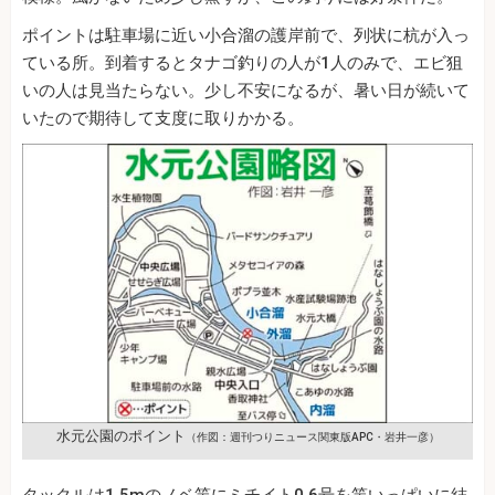
ポイントは駐車場に近い小合溜の護岸前で、列状に杭が入っ
ている所。到着するとタナゴ釣りの人が1人のみで、エビ狙
いの人は見当たらない。少し不安になるが、暑い日が続いて
いたので期待して支度に取りかかる。
水元公園のポイント
（作図：週刊つりニュース関東版APC・岩井一彦）
タックルは1.5mのノベ竿にミチイト0.6号を竿いっぱいに結