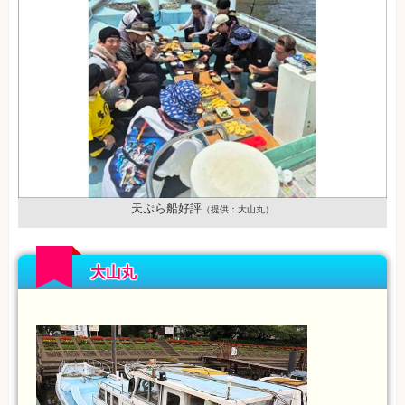
天ぷら船好評
（提供：大山丸）
大山丸