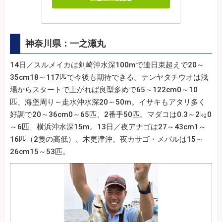
神奈川県：一之瀬丸
14日／スルメイカは剣崎沖水深100mで連日束超えで20～
35cm18～117匹で今後も期待できる。テンヤタチウオは浅
場からスタートで上がれば良型多めで65～122cm0～10
匹、海堡周り～走水沖水深20～50m。イサキもアタリ多く
好調で20～36cm0～65匹、2番手50匹。マダコは0.3～2㎏0
～6匹、横浜沖水深15m。13日／夜アナゴは27～43cm1～
16匹（2隻の高低）、木更津沖。夜カサゴ・メバルは15～
26cm15～53匹。