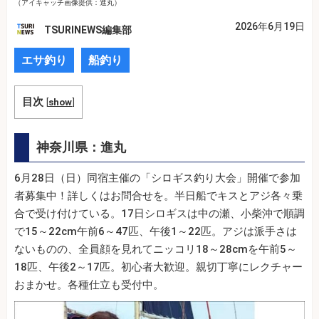
（アイキャッチ画像提供：進丸）
2026年6月19日
TSURINEWS編集部
エサ釣り
船釣り
目次
[
show
]
神奈川県：進丸
6月28日（日）同宿主催の「シロギス釣り大会」開催で参加
者募集中！詳しくはお問合せを。半日船でキスとアジ各々乗
合で受け付けている。17日シロギスは中の瀬、小柴沖で順調
で15～22cm午前6～47匹、午後1～22匹。アジは派手さは
ないものの、全員顔を見れてニッコリ18～28cmを午前5～
18匹、午後2～17匹。初心者大歓迎。親切丁寧にレクチャー
おまかせ。各種仕立も受付中。