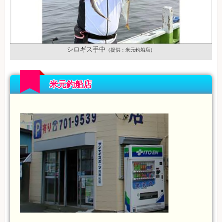
シロギス手中
（提供：米元釣船店）
米元釣船店