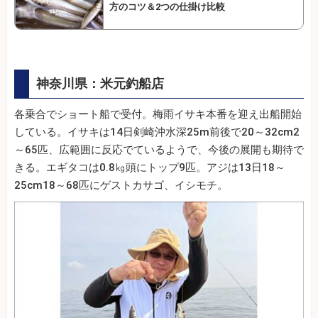
方のコツ＆2つの仕掛け比較
神奈川県：米元釣船店
各乗合でショート船で受付。梅雨イサキ本番を迎え出船開始
している。イサキは14日剣崎沖水深25m前後で20～32cm2
～65匹、広範囲に反応でているようで、今後の展開も期待で
きる。エギタコは0.8㎏頭にトップ9匹。アジは13日18～
25cm18～68匹にゲストカサゴ、イシモチ。