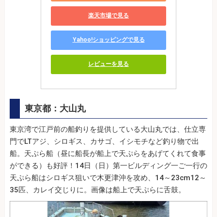
楽天市場で見る
Yahoo!ショッピングで見る
レビューを見る
東京都：大山丸
東京湾で江戸前の船釣りを提供している大山丸では、仕立専
門でLTアジ、シロギス、カサゴ、イシモチなど釣り物で出
船。天ぷら船（昼に船長が船上で天ぷらをあげてくれて食事
ができる）も好評！14日（日）第一ビルディング一ご一行の
天ぷら船はシロギス狙いで木更津沖を攻め、14～23cm12～
35匹、カレイ交じりに。画像は船上で天ぷらに舌鼓。