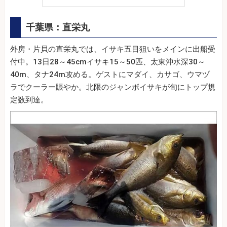
千葉県：直栄丸
外房・片貝の直栄丸では、イサキ五目狙いをメインに出船受
付中。13日28～45cmイサキ15～50匹、太東沖水深30～
40m、タナ24m攻める。ゲストにマダイ、カサゴ、ウマヅ
ラでクーラー賑やか。北限のジャンボイサキが旬にトップ規
定数到達。