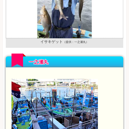
イサキゲット
（提供：一之瀬丸）
一之瀬丸