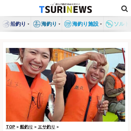
コ
ン
テ
船釣り
海釣り
海釣り施設
ソルト
ン
ツ
へ
ス
キ
ッ
プ
TOP
>
船釣り
>
エサ釣り
>