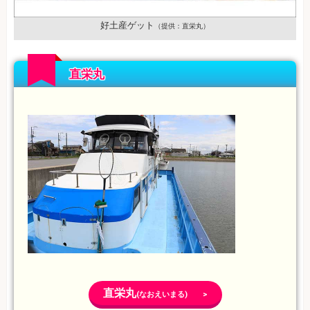
好土産ゲット
（提供：直栄丸）
直栄丸
直栄丸
(なおえいまる) >