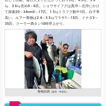
出しで出船。連日大ダイが上がっており5㎏、4.3㎏、3.6
㎏、3.6㎏含め0～6匹。ショウサイフグは真沖～北沖にかけ
て探索20～34cm0～17匹、1.5㎏トラフグ船中1匹、白子率
高い。ルアー青物は2.4～3.5㎏ワラサ1～15匹、イナダ3～
35匹、クーラー満タン10時早上がり。
青物好調
（提供：幸栄丸）