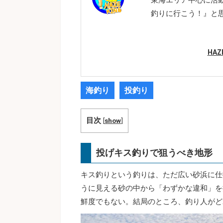
釣りに行こう！』と
HA
海釣り
投釣り
目次
[
show
]
投げキス釣りで狙うべき地形
キス釣りという釣りは、ただ広い砂浜に仕
うに見える砂の中から「わずかな違和」を
鮮度でもない。結局のところ、釣り人がど