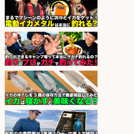
8月開始/釣り具メーカーでの営業ア
シスタントのお仕事/残業なし/即日
勤務可/営業事務/軽作業
株式会社パソナ
会社名
sponsored by 求人ボックス
福岡「現場監督」/釣り好き歓迎/残
業10時間/経験者歓迎
広松久水産株式会社
会社名
sponsored by 求人ボックス
釣り具メーカーの「営業事務」/転
勤なし
株式会社ジャッカル
会社名
sponsored by 求人ボックス