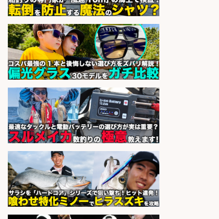
経験者歓迎魚の「製造加工スタッ
フ」/船橋勤務/シフト制
株式会社一光園
会社名
sponsored by 求人ボックス
フィッシング用品の「製品開発設
計」
メガバス株式会社
会社名
sponsored by 求人ボックス
さらに求人情報を見る