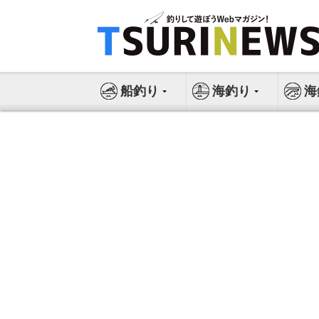
コ
ン
テ
ン
ツ
船釣り
海釣り
海
へ
ス
キ
ッ
プ