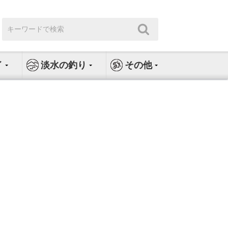
検
検
索:
索
イ
淡水の釣り
その他