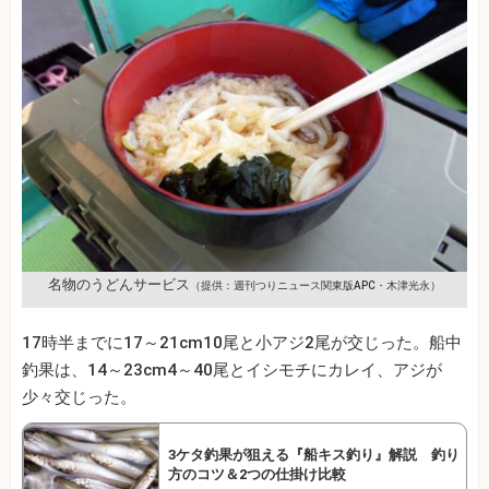
名物のうどんサービス
（提供：週刊つりニュース関東版APC・木津光永）
17時半までに17～21cm10尾と小アジ2尾が交じった。船中
釣果は、14～23cm4～40尾とイシモチにカレイ、アジが
少々交じった。
3ケタ釣果が狙える『船キス釣り』解説 釣り
方のコツ＆2つの仕掛け比較