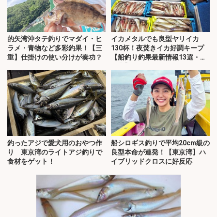
的矢湾沖タテ釣りでマダイ・ヒ
イカメタルでも良型ヤリイカ
ラメ・青物など多彩釣果！【三
130杯！夜焚きイカ好調キープ
重】仕掛けの使い分けが奏功？
【船釣り釣果最新情報13選・玄
界灘】
釣ったアジで愛犬用のおやつ作
船シロギス釣りで平均20cm級の
り 東京湾のライトアジ釣りで
良型本命が連発！【東京湾】ハ
食材をゲット！
イブリッドクロスに好反応