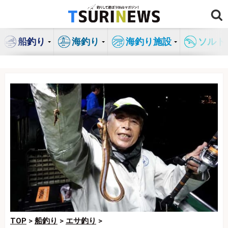
コ
ン
テ
船釣り
海釣り
海釣り施設
ソルト
ン
ツ
へ
ス
キ
ッ
プ
TOP
>
船釣り
>
エサ釣り
>