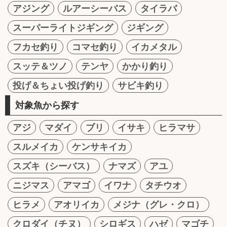
アジング
ルアーシーバス
タイラバ
スーパーライトジギング
ジギング
フカセ釣り
コマセ釣り
イカメタル
スッテ＆ツノ
テンヤ
かかり釣り
投げ＆ちょい投げ釣り
サビキ釣り
対象魚から探す
アジ
マダイ
ブリ
イサキ
ヒラマサ
スルメイカ
ケンサキイカ
スズキ（シーバス）
ナマズ
アユ
ニジマス
アマゴ
イワナ
タチウオ
ヒラメ
アオリイカ
メジナ（グレ・クロ）
クロダイ（チヌ）
シロギス
ハゼ
マゴチ