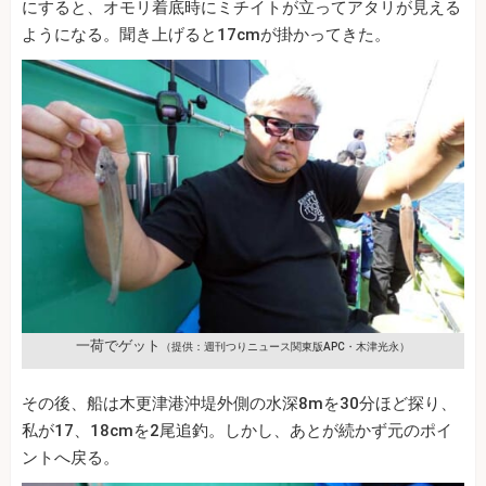
にすると、オモリ着底時にミチイトが立ってアタリが見える
ようになる。聞き上げると17cmが掛かってきた。
一荷でゲット
（提供：週刊つりニュース関東版APC・木津光永）
その後、船は木更津港沖堤外側の水深8mを30分ほど探り、
私が17、18cmを2尾追釣。しかし、あとが続かず元のポイ
ントへ戻る。