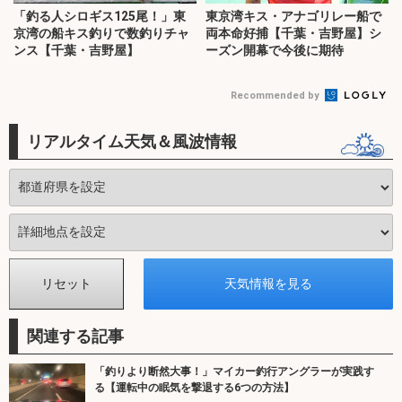
「釣る人シロギス125尾！」東
東京湾キス・アナゴリレー船で
京湾の船キス釣りで数釣りチャ
両本命好捕【千葉・吉野屋】シ
ンス【千葉・吉野屋】
ーズン開幕で今後に期待
Recommended by
リアルタイム天気＆風波情報
関連する記事
「釣りより断然大事！」マイカー釣行アングラーが実践す
る【運転中の眠気を撃退する6つの方法】