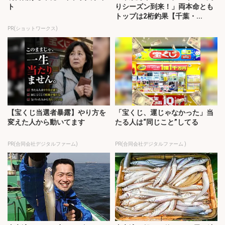
ト
りシーズン到来！」両本命とも
トップは2桁釣果【千葉・...
PR(ショットワークス)
【宝くじ当選者暴露】やり方を
「宝くじ、運じゃなかった」当
変えた人から動いてます
たる人は“同じこと”してる
PR(合同会社デジタルファーム)
PR(合同会社デジタルファーム )