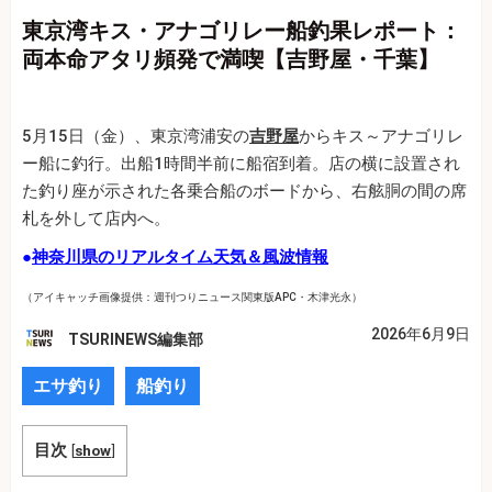
東京湾キス・アナゴリレー船釣果レポート：
両本命アタリ頻発で満喫【吉野屋・千葉】
5月15日（金）、東京湾浦安の
吉野屋
からキス～アナゴリレ
ー船に釣行。出船1時間半前に船宿到着。店の横に設置され
た釣り座が示された各乗合船のボードから、右舷胴の間の席
札を外して店内へ。
●
神奈川県のリアルタイム天気＆風波情報
（アイキャッチ画像提供：週刊つりニュース関東版APC・木津光永）
2026年6月9日
TSURINEWS編集部
エサ釣り
船釣り
目次
[
show
]