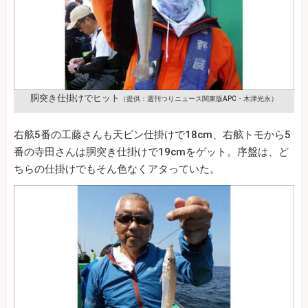
胴突き仕掛けでヒット
（提供：週刊つりニュース関東版APC・木津光永）
右舷5番の工藤さんも天ビン仕掛けで18cm、右舷トモから5
番の寺田さんは胴突き仕掛けで19cmをゲット。序盤は、ど
ちらの仕掛けでもそん色なくアタっていた。