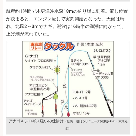
航程約1時間で木更津沖水深18mの釣り場に到着。流し位置
が決まると、エンジン流しで実釣開始となった。天候は晴
れ、北風2～3mでナギ。潮汐は16時半の満潮に向かって、
上げ潮が流れていた。
アナゴ＆シロギス狙いの仕掛け
（提供：週刊つりニュース関東版APC・木津光
永）