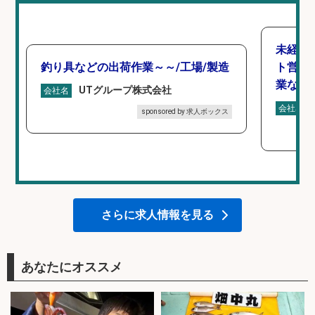
未経験
釣り具などの出荷作業～～/工場/製造
ト営業
業なし
UTグループ株式会社
会社名
会社名
sponsored by 求人ボックス
さらに求人情報を見る
あなたにオススメ