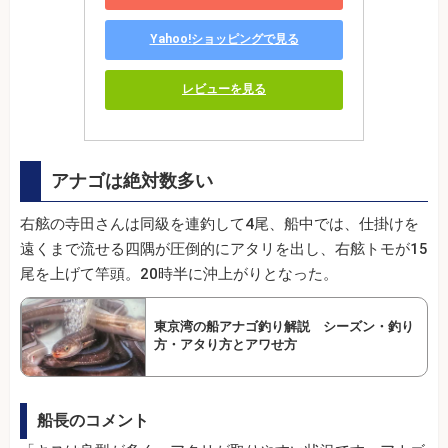
Yahoo!ショッピングで見る
レビューを見る
アナゴは絶対数多い
右舷の寺田さんは同級を連釣して4尾、船中では、仕掛けを
遠くまで流せる四隅が圧倒的にアタリを出し、右舷トモが15
尾を上げて竿頭。20時半に沖上がりとなった。
東京湾の船アナゴ釣り解説 シーズン・釣り
方・アタり方とアワせ方
船長のコメント