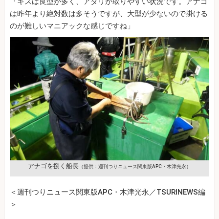
「キスは良型が多く、アタリが取りやすい状況です。アナゴ
は昨年より絶対数は多そうですが、大型が少ないので掛ける
のが難しいマニアックな感じですね」
アナゴを捌く船長
（提供：週刊つりニュース関東版APC・木津光永）
＜週刊つりニュース関東版APC・木津光永／TSURINEWS編
＞