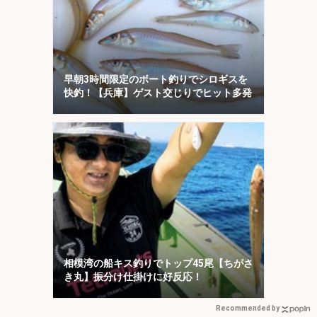
早朝3時間限定のボート釣りでシロギスを
快釣！【兵庫】ゲスト交じりでヒット多発
相模湾の船キス釣りでトップ45尾【ちがさ
き丸】振分け仕掛けに好反応！
Recommended by