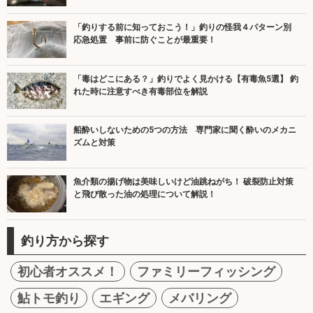
「釣りする前に知っておこう！」釣りの怪我４パターン別
応急処置 事前に防ぐことが最重要！
「毒はどこにある？」釣りでよく見かける【有毒魚5選】 釣
れた時に注意すべき有毒部位を解説
船酔いしないための5つの方法 専門家に聞く酔いのメカニ
ズムと対策
魚介類の揚げ物は美味しいけど油跳ねがち！ 破裂防止対策
と飛び散った油の処理について解説！
釣り方から探す
初心者オススメ！
ファミリーフィッシング
鮎トモ釣り
エギング
メバリング