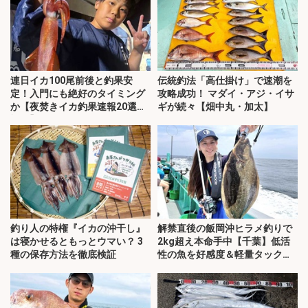
連日イカ100尾前後と釣果安
伝統釣法「高仕掛け」で速潮を
定！入門にも絶好のタイミング
攻略成功！ マダイ・アジ・イサ
か【夜焚きイカ釣果速報20選・
ギが続々【畑中丸・加太】
福岡】
釣り人の特権『イカの沖干し』
解禁直後の飯岡沖ヒラメ釣りで
は寝かせるともっとウマい？ 3
2kg超え本命手中【千葉】低活
種の保存方法を徹底検証
性の魚を好感度＆軽量タックル
で攻略