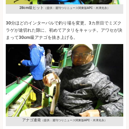
28cm級ヒット
（提供：週刊つりニュース関東版APC・木津光永）
30分ほどのインターバルで釣り場を変更。3カ所目でミズク
ラゲが途切れた隙に、初めてアタリをキャッチ。アワセが決
まって30cm級アナゴを抜き上げる。
アナゴ連発
（提供：週刊つりニュース関東版APC・木津光永）