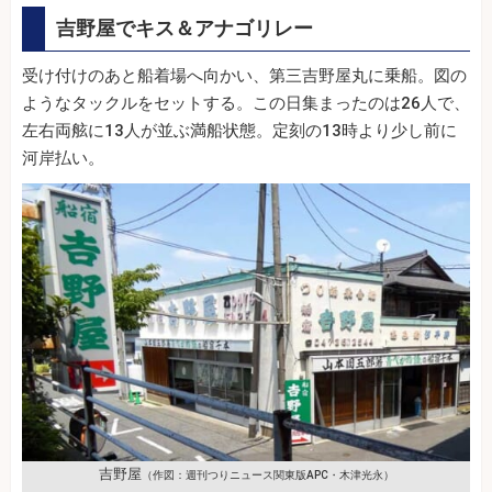
吉野屋でキス＆アナゴリレー
受け付けのあと船着場へ向かい、第三吉野屋丸に乗船。図の
ようなタックルをセットする。この日集まったのは26人で、
左右両舷に13人が並ぶ満船状態。定刻の13時より少し前に
河岸払い。
吉野屋
（作図：週刊つりニュース関東版APC・木津光永）