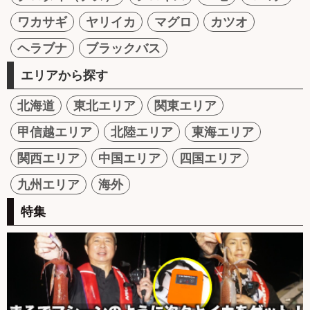
ワカサギ
ヤリイカ
マグロ
カツオ
ヘラブナ
ブラックバス
エリアから探す
北海道
東北エリア
関東エリア
甲信越エリア
北陸エリア
東海エリア
関西エリア
中国エリア
四国エリア
九州エリア
海外
特集