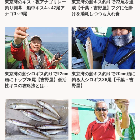
東京湾のキス・夜アナゴリレー
東京湾の船キス釣りで72尾を達
釣り開幕 船中キス4～42尾ア
成【千葉・吉野屋】フグに仕掛
ナゴ0～9尾
けを消耗しつつも入れ食...
東京湾の船シロギス釣りで22cm
東京湾の船キス釣りで20cm頭に
頭にトップ25尾【吉野屋】低活
釣る人シロギス38尾【千葉・吉
性キスの攻略法とは...
野屋】