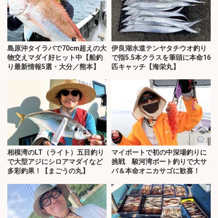
島原沖タイラバで70cm超えの大
伊良湖水道テンヤタチウオ釣り
物交えマダイ好ヒット中【船釣
で指5.5本クラスを筆頭に本命16
り最新情報5選・大分／熊本】
匹キャッチ【海栄丸】
相模湾のLT（ライト）五目釣り
マイボートで初の中深場釣りに
で大型アジにシロアマダイなど
挑戦 駿河湾ボート釣りで大サ
多彩釣果！【まごうの丸】
バ＆本命オニカサゴに歓喜！