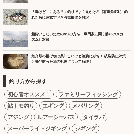
「毒はどこにある？」釣りでよく見かける【有毒魚5選】 釣
れた時に注意すべき有毒部位を解説
船酔いしないための5つの方法 専門家に聞く酔いのメカニ
ズムと対策
魚介類の揚げ物は美味しいけど油跳ねがち！ 破裂防止対策
と飛び散った油の処理について解説！
釣り方から探す
初心者オススメ！
ファミリーフィッシング
鮎トモ釣り
エギング
メバリング
アジング
ルアーシーバス
タイラバ
スーパーライトジギング
ジギング