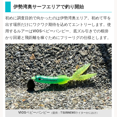
伊勢湾奥サーフエリアで釣り開始
初めに調査目的で向かったのは伊勢湾奥エリア。初めて竿を
出す場所だけにワクワク期待を込めてエントリーします。使
用するルアーはVIOSベビーバンピー、底ズル引きでの根掛
かり回避と飛距離を稼ぐためにフリーリグの仕様とします。
VIOSベビーバンピー
（提供：TSURINEWSライターかにおけ）