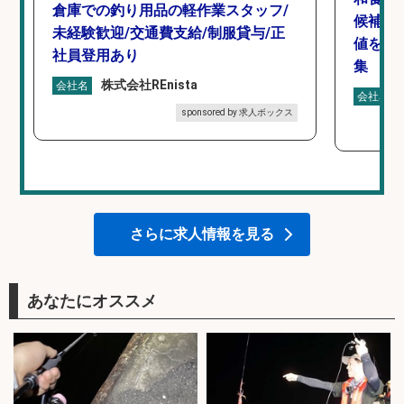
倉庫での釣り用品の軽作業スタッフ/
候補/
未経験歓迎/交通費支給/制服貸与/正
値を上
社員登用あり
集
株式会社REnista
会社名
会社名
sponsored by 求人ボックス
さらに求人情報を見る
あなたにオススメ