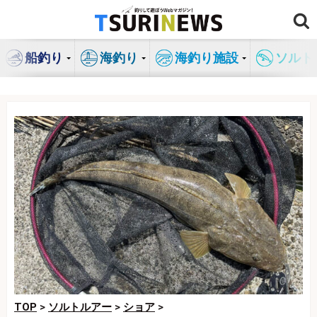
コ
ン
テ
船釣り
海釣り
海釣り施設
ソルト
ン
ツ
へ
ス
キ
ッ
プ
TOP
>
ソルトルアー
>
ショア
>