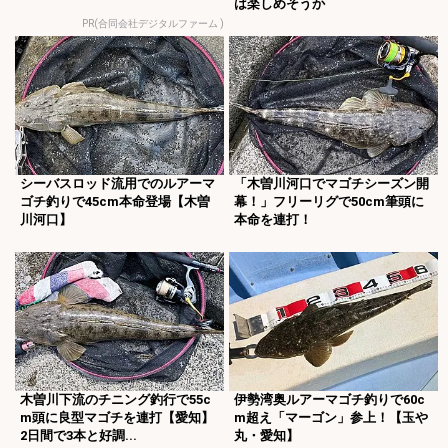
は楽しめそうか
PR(合同会社デジタルファーム )
シーバスロッド流用でのルアーマ
「木曽川河口でマゴチシーズン開
ゴチ釣りで45cm本命登場【木曽
幕！」フリーリグで50cm筆頭に
川河口】
本命を連打！
木曽川下流のチニング釣行で55c
伊勢湾奥ルアーマゴチ釣りで60c
m頭に良型マゴチを連打【愛知】
m超え「マーゴン」参上！【玉や
2日間で3本と好調...
丸・愛知】