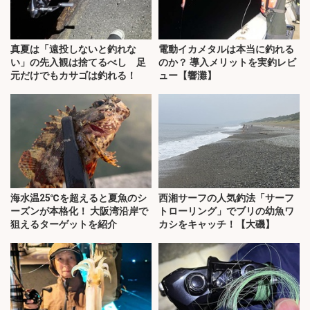
真夏は「遠投しないと釣れな
電動イカメタルは本当に釣れる
い」の先入観は捨てるべし 足
のか？ 導入メリットを実釣レビ
元だけでもカサゴは釣れる！
ュー【響灘】
海水温25℃を超えると夏魚のシ
西湘サーフの人気釣法「サーフ
ーズンが本格化！ 大阪湾沿岸で
トローリング」でブリの幼魚ワ
狙えるターゲットを紹介
カシをキャッチ！【大磯】