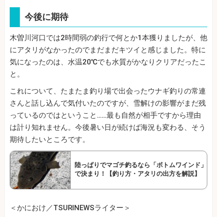
今後に期待
木曽川河口では2時間弱の釣行で何とか1本獲りましたが、他
にアタリがなかったのでまだまだキツイと感じました。特に
気になったのは、水温20℃でも水質がかなりクリアだったこ
と。
これについて、たまたま釣り場で出会ったウナギ釣りの常連
さんと話し込んで気付いたのですが、雪解けの影響がまだ残
っているのではということ……最も自然が相手ですから理由
は計り知れません。今後暑い日が続けば海況も変わる、そう
期待したいところです。
陸っぱりでマゴチ釣るなら「ボトムワインド」
で決まり！【釣り方・アタリの出方を解説】
＜かにおけ／TSURINEWSライター＞