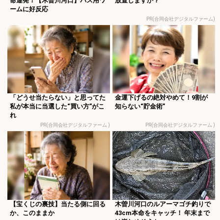
命連発！【木曽川河口】バス用ワ
放置しますか？
ームに好反応
PR(合同会社デジタルファーム)
「どうせ当たらない」と思ってた
金運下げるの絶対やめて！9割が
私が本当に当選した“買い方”がこ
知らない“貯金術”
れ
PR(合同会社デジタルファーム )
PR(合同会社デジタルファーム )
【宝くじの裏技】当たる側に回る
木曽川河口のルアーマゴチ釣りで
か、このままか
43cm本命をキャッチ！ 年末まで