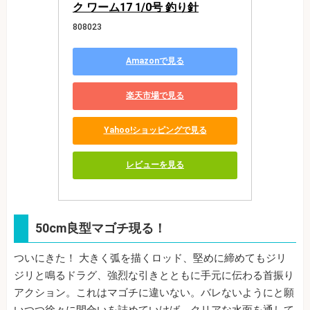
ク ワーム17 1/0号 釣り針
808023
Amazonで見る
楽天市場で見る
Yahoo!ショッピングで見る
レビューを見る
50cm良型マゴチ現る！
ついにきた！ 大きく弧を描くロッド、堅めに締めてもジリ
ジリと鳴るドラグ、強烈な引きとともに手元に伝わる首振り
アクション。これはマゴチに違いない。バレないようにと願
いつつ徐々に間合いを詰めていけば、クリアな水面を通して