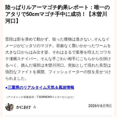
陸っぱりルアーマゴチ釣果レポート：唯一の
アタリで50cmマゴチ手中に成功！【木曽川
河口】
普段は影を潜めて動かず、狙った獲物は逃さない…そんなイ
メージがピッタリのマゴチ。容赦なく襲いかかったワームを
大きな口からはみ出す姿、それはまるで葉巻を咥えたコワモ
テ凄腕スナイパー。そんな手ごわい相手にこちらから仕掛け
るべく、挑んだ場所は木曽川河口。突如として現れた良型は
強烈なファイトを展開、フィッシュイーターの技を見せつけ
られました。
●
三重県のリアルタイム天気＆風波情報
（アイキャッチ画像提供：TSURINEWSライターかにおけ）
2026年6月9日
かにおけ