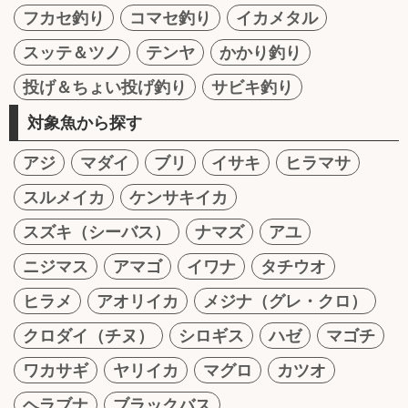
フカセ釣り
コマセ釣り
イカメタル
スッテ＆ツノ
テンヤ
かかり釣り
投げ＆ちょい投げ釣り
サビキ釣り
対象魚から探す
アジ
マダイ
ブリ
イサキ
ヒラマサ
スルメイカ
ケンサキイカ
スズキ（シーバス）
ナマズ
アユ
ニジマス
アマゴ
イワナ
タチウオ
ヒラメ
アオリイカ
メジナ（グレ・クロ）
クロダイ（チヌ）
シロギス
ハゼ
マゴチ
ワカサギ
ヤリイカ
マグロ
カツオ
ヘラブナ
ブラックバス