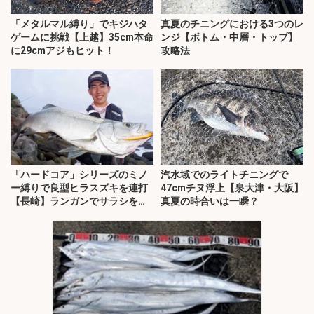
「メタルマル縛り」でキジハタ
真夏のチニングにおける3つのレ
ゲームに挑戦【上越】35cm本命
ンジ【ボトム・中層・トップ】
に29cmアジもヒット！
攻略法
「ハードコア」シリーズのミノ
汽水域でのライトチニングで
ー縛りで良型ヒラスズキを連打
47cmチヌ浮上【泉大津・大阪】
【長崎】ランガンでサラシを攻
真夏の時合いは一瞬？
略！