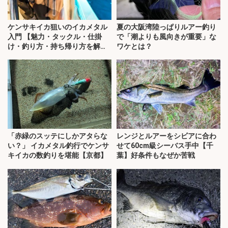
ケンサキイカ狙いのイカメタル
夏の大阪湾陸っぱりルアー釣り
入門 【魅力・タックル・仕掛
で「潮よりも風向きが重要」な
け・釣り方・持ち帰り方を解
ワケとは？
説】
「赤緑のスッテにしかアタらな
レンジとルアーをシビアに合わ
い？」 イカメタル釣行でケンサ
せて60cm級シーバス手中【千
キイカの数釣りを堪能【京都】
葉】好条件もなぜか苦戦