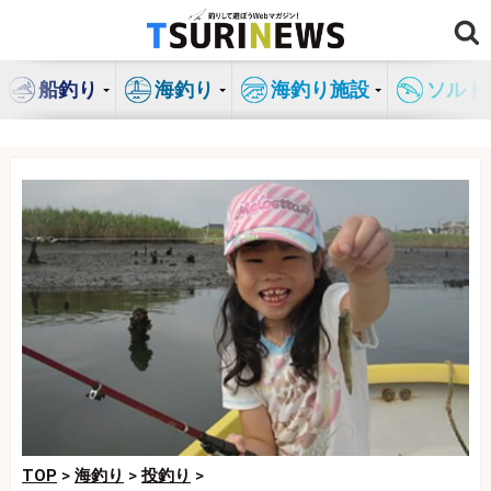
コ
ン
テ
船釣り
海釣り
海釣り施設
ソルト
ン
ツ
へ
ス
キ
ッ
プ
TOP
>
海釣り
>
投釣り
>