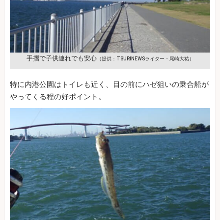
手摺で子供連れでも安心
（提供：TSURINEWSライター・尾崎大祐）
特に内港公園はトイレも近く、目の前にハゼ狙いの乗合船が
やってくる程の好ポイント。