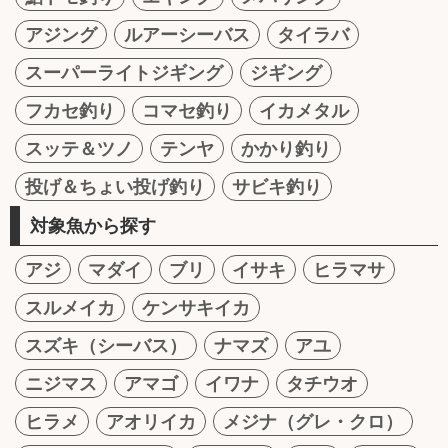
アジング
ルアーシーバス
タイラバ
スーパーライトジギング
ジギング
フカセ釣り
コマセ釣り
イカメタル
スッテ＆ツノ
テンヤ
かかり釣り
投げ＆ちょい投げ釣り
サビキ釣り
対象魚から探す
アジ
マダイ
ブリ
イサキ
ヒラマサ
スルメイカ
ケンサキイカ
スズキ（シーバス）
ナマズ
アユ
ニジマス
アマゴ
イワナ
タチウオ
ヒラメ
アオリイカ
メジナ（グレ・クロ）