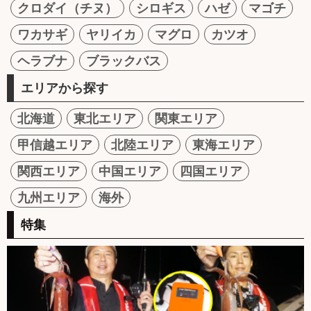
クロダイ（チヌ）
シロギス
ハゼ
マゴチ
ワカサギ
ヤリイカ
マグロ
カツオ
ヘラブナ
ブラックバス
エリアから探す
北海道
東北エリア
関東エリア
甲信越エリア
北陸エリア
東海エリア
関西エリア
中国エリア
四国エリア
九州エリア
海外
特集