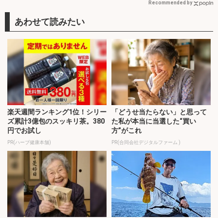
Recommended by
楽天週間ランキング1位！シリー
「どうせ当たらない」と思って
ズ累計3億包のスッキリ茶。380
た私が本当に当選した“買い
円でお試し
方”がこれ
PR(ハーブ健康本舗)
PR(合同会社デジタルファーム )