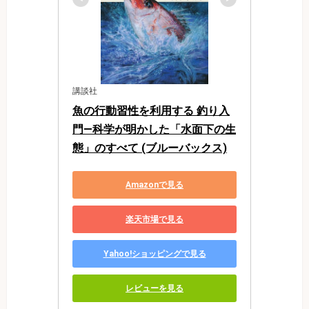
講談社
魚の行動習性を利用する 釣り入
門―科学が明かした「水面下の生
態」のすべて (ブルーバックス)
Amazonで見る
楽天市場で見る
Yahoo!ショッピングで見る
レビューを見る