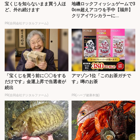
宝くじを知らないまま買う人ほ
地磯ロックフィッシュゲームで3
ど、外れ続けます
0cm超えアコウを手中【福井】
クリアイワシカラーに...
PR(合同会社デジタルファーム)
「宝くじを買う前に〇〇をする
アマゾン1位「このお茶ガチで
だけです」金運上昇で当選者が
す」噂のお茶
続出
PR(合同会社デジタルファーム)
PR(ハーブ健康本舗)