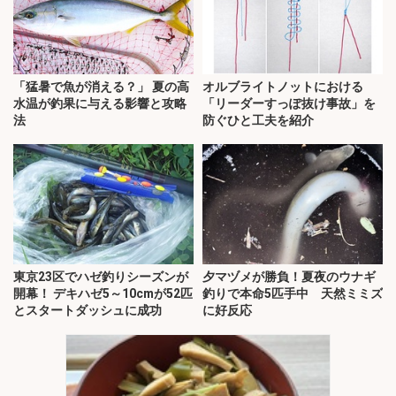
「猛暑で魚が消える？」 夏の高
オルブライトノットにおける
水温が釣果に与える影響と攻略
「リーダーすっぽ抜け事故」を
法
防ぐひと工夫を紹介
東京23区でハゼ釣りシーズンが
夕マヅメが勝負！夏夜のウナギ
開幕！ デキハゼ5～10cmが52匹
釣りで本命5匹手中 天然ミミズ
とスタートダッシュに成功
に好反応