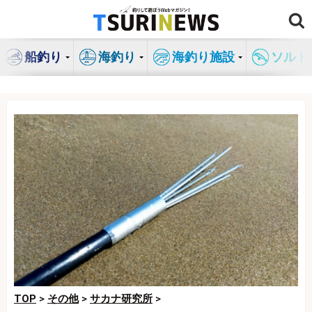
コ
ン
テ
船釣り
海釣り
海釣り施設
ソルト
ン
ツ
へ
ス
キ
ッ
プ
TOP
>
その他
>
サカナ研究所
>