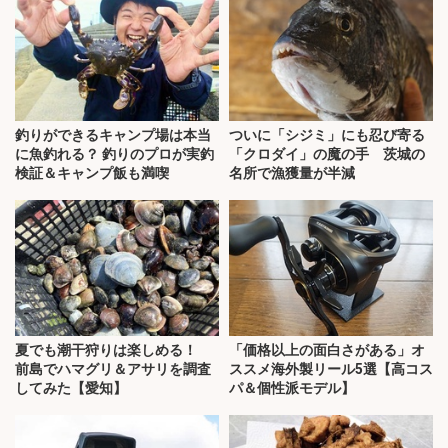
釣りができるキャンプ場は本当
ついに「シジミ」にも忍び寄る
に魚釣れる？ 釣りのプロが実釣
「クロダイ」の魔の手 茨城の
検証＆キャンプ飯も満喫
名所で漁獲量が半減
夏でも潮干狩りは楽しめる！
「価格以上の面白さがある」オ
前島でハマグリ＆アサリを調査
ススメ海外製リール5選【高コス
してみた【愛知】
パ＆個性派モデル】