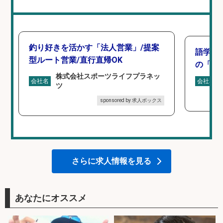
釣り好きを活かす「法人営業」/提案
語学力
型ルート営業/直行直帰OK
の「海外
株式会社スポーツライフプラネッ
会社名
会社名
ツ
sponsored by 求人ボックス
さらに求人情報を見る
あなたにオススメ