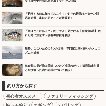
る【運転中の眠気を撃退する6つの方法】
「釣りする前に知っておこう！」釣りの怪我４パターン別
応急処置 事前に防ぐことが最重要！
「毒はどこにある？」釣りでよく見かける【有毒魚5選】 釣
れた時に注意すべき有毒部位を解説
船酔いしないための5つの方法 専門家に聞く酔いのメカニ
ズムと対策
魚介類の揚げ物は美味しいけど油跳ねがち！ 破裂防止対策
と飛び散った油の処理について解説！
釣り方から探す
初心者オススメ！
ファミリーフィッシング
鮎トモ釣り
エギング
メバリング