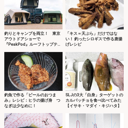
釣りとキャンプを両立！ 東京
「キス＝天ぷら」だけではな
アウトドアショーで
い！ 釣ったシロギスで作る唐揚
『PeakPod』ルーフトップテン
げレシピ
トに注目
釣魚で作る「ビールのおつま
SLJの3大「白身」ターゲットの
み」レシピ：ヒラの揚げ身 つ
カルパッチョを食べ比べてみた
なぎは少なめに！
【イサキ・マダイ・キジハタ】