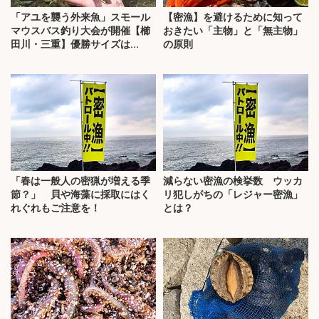
「アユを襲う外来魚」スモール
【密漁】を避けるために知って
マウスバス釣り大会が開催【櫛
おきたい「主物」と「無主物」
田川・三重】優勝サイズは...
の原則
「春は一般人の密猟が増える季
減らない密漁の検挙数 ウッカ
節？」 貝や海藻に採取にはく
リ犯しがちの「レジャー密漁」
れぐれもご注意を！
とは？