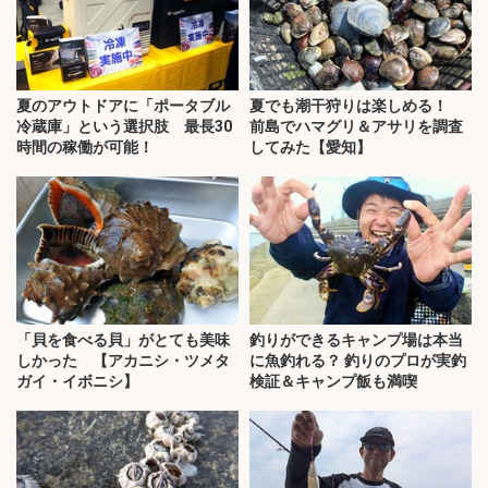
夏のアウトドアに「ポータブル
夏でも潮干狩りは楽しめる！
冷蔵庫」という選択肢 最長30
前島でハマグリ＆アサリを調査
時間の稼働が可能！
してみた【愛知】
「貝を食べる貝」がとても美味
釣りができるキャンプ場は本当
しかった 【アカニシ・ツメタ
に魚釣れる？ 釣りのプロが実釣
ガイ・イボニシ】
検証＆キャンプ飯も満喫