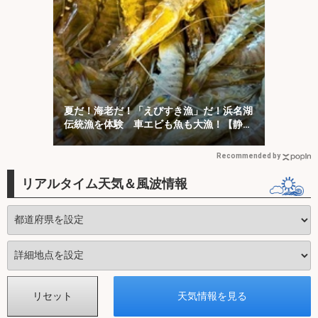
夏だ！海老だ！「えびすき漁」だ！浜名湖
伝統漁を体験 車エビも魚も大漁！【静
岡】
Recommended by
リアルタイム天気＆風波情報