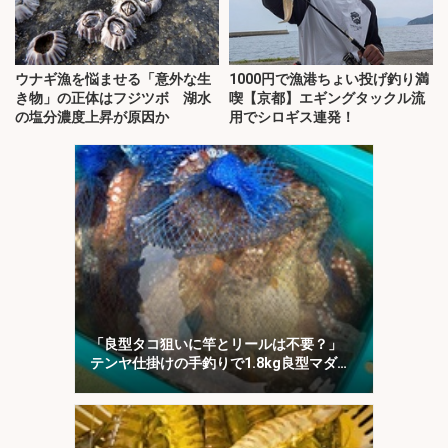
ウナギ漁を悩ませる「意外な生
1000円で漁港ちょい投げ釣り満
き物」の正体はフジツボ 湖水
喫【京都】エギングタックル流
の塩分濃度上昇が原因か
用でシロギス連発！
「良型タコ狙いに竿とリールは不要？」
テンヤ仕掛けの手釣りで1.8kg良型マダ
コ！【川崎丸・東京湾】