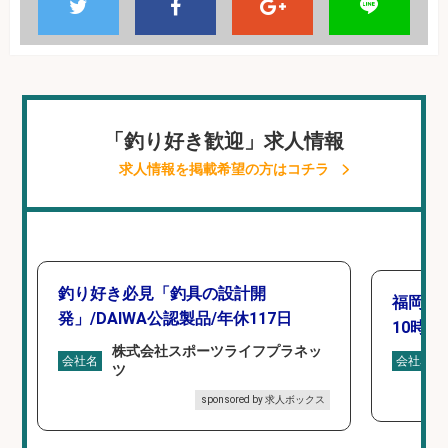
「釣り好き歓迎」求人情報
求人情報を掲載希望の方はコチラ
釣り好き必見「釣具の設計開
福岡「
発」/DAIWA公認製品/年休117日
10時間
株式会社スポーツライフプラネッ
会社名
会社名
ツ
sponsored by 求人ボックス