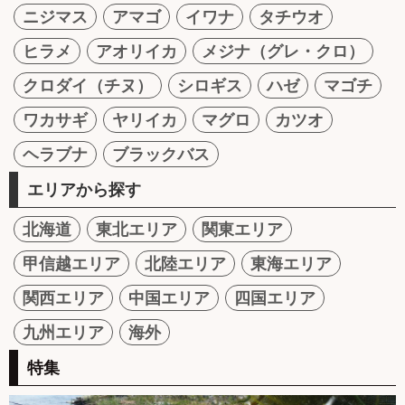
ニジマス
アマゴ
イワナ
タチウオ
ヒラメ
アオリイカ
メジナ（グレ・クロ）
クロダイ（チヌ）
シロギス
ハゼ
マゴチ
ワカサギ
ヤリイカ
マグロ
カツオ
ヘラブナ
ブラックバス
エリアから探す
北海道
東北エリア
関東エリア
甲信越エリア
北陸エリア
東海エリア
関西エリア
中国エリア
四国エリア
九州エリア
海外
特集