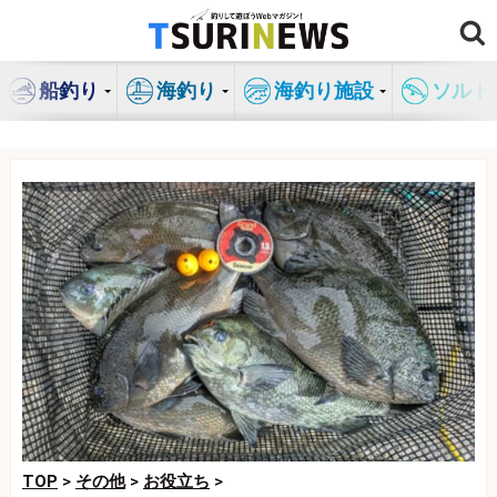
コ
ン
テ
船釣り
海釣り
海釣り施設
ソルト
ン
ツ
へ
ス
キ
ッ
プ
TOP
>
その他
>
お役立ち
>