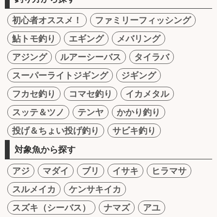
初心者オススメ！
ファミリーフィッシング
鮎トモ釣り
エギング
メバリング
アジング
ルアーシーバス
タイラバ
スーパーライトジギング
ジギング
フカセ釣り
コマセ釣り
イカメタル
スッテ＆ツノ
テンヤ
かかり釣り
投げ＆ちょい投げ釣り
サビキ釣り
対象魚から探す
アジ
マダイ
ブリ
イサキ
ヒラマサ
スルメイカ
ケンサキイカ
スズキ（シーバス）
ナマズ
アユ