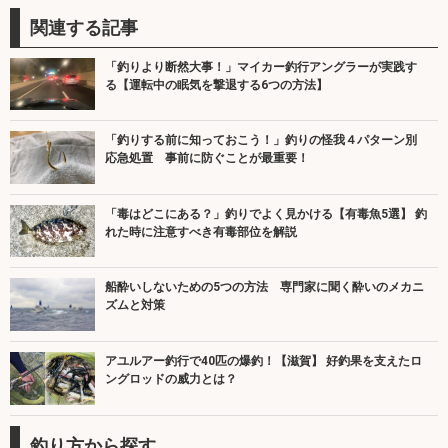
関連する記事
「釣りより断然大事！」マイカー釣行アングラーが実践す
る【運転中の眠気を撃退する6つの方法】
「釣りする前に知っておこう！」釣りの怪我４パターン別
応急処置 事前に防ぐことが最重要！
「毒はどこにある？」釣りでよく見かける【有毒魚5選】 釣
れた時に注意すべき有毒部位を解説
船酔いしないための5つの方法 専門家に聞く酔いのメカニ
ズムと対策
アユルアー釣行で40匹の爆釣！【滋賀】 好釣果を支えたロ
ングロッドの威力とは？
釣り方から探す