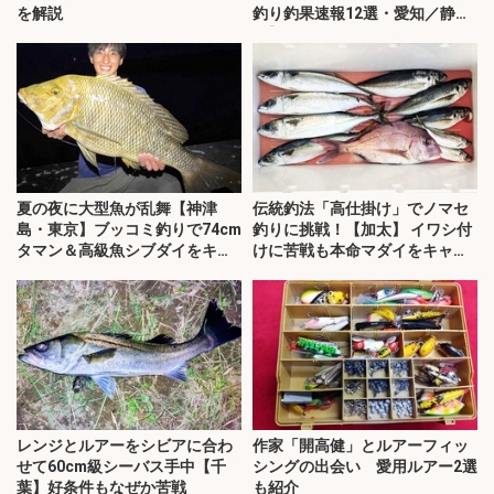
を解説
釣り釣果速報12選・愛知／静
岡】
夏の夜に大型魚が乱舞【神津
伝統釣法「高仕掛け」でノマセ
島・東京】ブッコミ釣りで74cm
釣りに挑戦！【加太】 イワシ付
タマン＆高級魚シブダイをキャ
けに苦戦も本命マダイをキャッ
ッチ！
チ！
レンジとルアーをシビアに合わ
作家「開高健」とルアーフィッ
せて60cm級シーバス手中【千
シングの出会い 愛用ルアー2選
葉】好条件もなぜか苦戦
も紹介