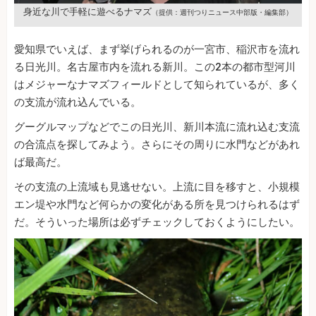
身近な川で手軽に遊べるナマズ
（提供：週刊つりニュース中部版・編集部）
愛知県でいえば、まず挙げられるのが一宮市、稲沢市を流れ
る日光川。名古屋市内を流れる新川。この2本の都市型河川
はメジャーなナマズフィールドとして知られているが、多く
の支流が流れ込んでいる。
グーグルマップなどでこの日光川、新川本流に流れ込む支流
の合流点を探してみよう。さらにその周りに水門などがあれ
ば最高だ。
その支流の上流域も見逃せない。上流に目を移すと、小規模
エン堤や水門など何らかの変化がある所を見つけられるはず
だ。そういった場所は必ずチェックしておくようにしたい。