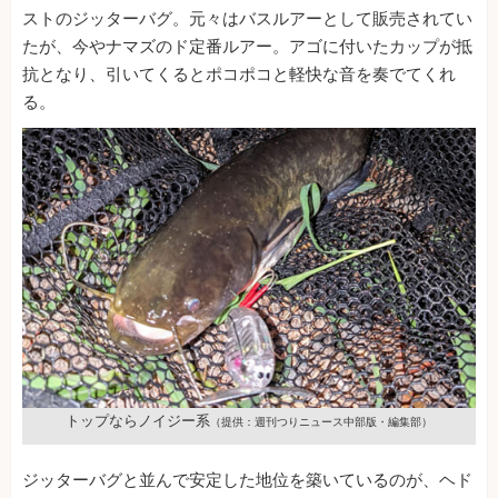
ストのジッターバグ。元々はバスルアーとして販売されてい
たが、今やナマズのド定番ルアー。アゴに付いたカップが抵
抗となり、引いてくるとポコポコと軽快な音を奏でてくれ
る。
トップならノイジー系
（提供：週刊つりニュース中部版・編集部）
ジッターバグと並んで安定した地位を築いているのが、ヘド