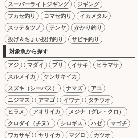
スーパーライトジギング
ジギング
フカセ釣り
コマセ釣り
イカメタル
スッテ＆ツノ
テンヤ
かかり釣り
投げ＆ちょい投げ釣り
サビキ釣り
対象魚から探す
アジ
マダイ
ブリ
イサキ
ヒラマサ
スルメイカ
ケンサキイカ
スズキ（シーバス）
ナマズ
アユ
ニジマス
アマゴ
イワナ
タチウオ
ヒラメ
アオリイカ
メジナ（グレ・クロ）
クロダイ（チヌ）
シロギス
ハゼ
マゴチ
ワカサギ
ヤリイカ
マグロ
カツオ