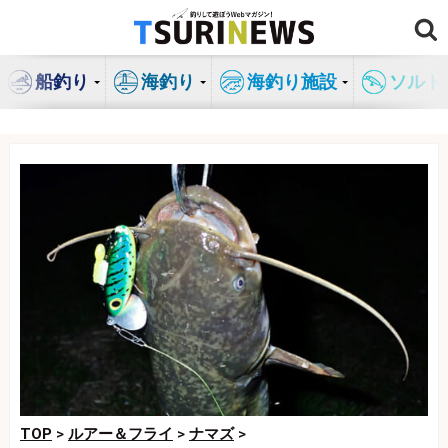
コ
ン
テ
船釣り
海釣り
海釣り施設
ソルト
ン
ツ
へ
ス
キ
ッ
プ
TOP
>
ルアー＆フライ
>
ナマズ
>