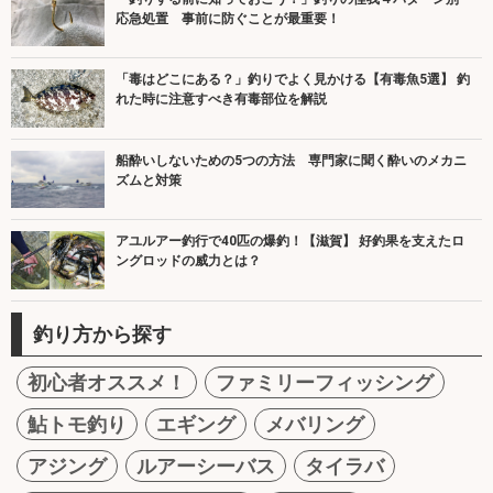
応急処置 事前に防ぐことが最重要！
「毒はどこにある？」釣りでよく見かける【有毒魚5選】 釣
れた時に注意すべき有毒部位を解説
船酔いしないための5つの方法 専門家に聞く酔いのメカニ
ズムと対策
アユルアー釣行で40匹の爆釣！【滋賀】 好釣果を支えたロ
ングロッドの威力とは？
釣り方から探す
初心者オススメ！
ファミリーフィッシング
鮎トモ釣り
エギング
メバリング
アジング
ルアーシーバス
タイラバ