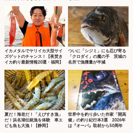
イカメタルでヤリイカ大型サイ
ついに「シジミ」にも忍び寄る
ズゲットのチャンス！【夜焚き
「クロダイ」の魔の手 茨城の
イカ釣り最新情報20選・福岡】
名所で漁獲量が半減
夏だ！海老だ！「えびすき漁」
世界中を釣り歩いた作家「開高
だ！浜名湖伝統漁を体験 車エ
健」の釣り紀行本3選 2026年
ビも魚も大漁！【静岡】
は『オーパ』取材から50周年