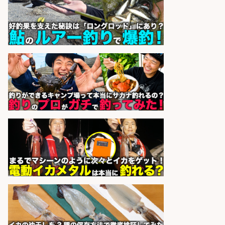
オーケー株式会社
会社名
sponsored by 求人ボックス
レジカウンター/夕方勤務で時給UP
お釣りの計算不要の簡単レジ1日2時
間
オーケー株式会社
会社名
sponsored by 求人ボックス
販売スタッフ/週払いOK!札幌市厚別
区のスーパーで鮮魚のパック詰め・
ラベル貼り・品出し/交通費支給/未
経験歓迎/マイカー通勤OK/魚好き歓
迎
株式会社シグマスタッフ
会社名
sponsored by 求人ボックス