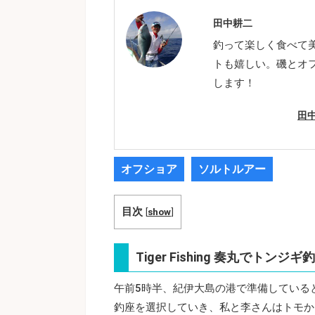
田中耕二
釣って楽しく食べて
トも嬉しい。磯とオ
します！
田
オフショア
ソルトルアー
目次
[
show
]
Tiger Fishing 奏丸でトンジギ
午前5時半、紀伊大島の港で準備していると、T
釣座を選択していき、私と李さんはトモか