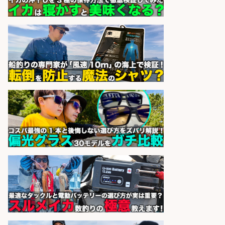
日払いOKで即日収入/飲食・フード
その他/「神戸市灘区」 自転車/王子
公園駅徒歩4分のスーパーでお魚の
加工やお刺身の盛り付け/日払いOK/
未経験歓迎のシフト制日勤&バイク
通勤OK
パーソルファクトリーパートナ
会社名
ーズ株式会社
sponsored by 求人ボックス
レジカウンター/お釣りの計算不要
の簡単レジ 未経験も安心の研修あり
1日2h
オーケー株式会社
会社名
sponsored by 求人ボックス