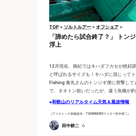
TOP
>
ソルトルアー
>
オフショア
>
「諦めたら試合終了？」 トンジ
浮上
12月現在、南紀ではキハダフカセが絶好調
と呼ばれるサイズも！キハダに混じってトン
Fishing 奏丸さんのトンジギ便に突
で、タネトン狙いだったが、違う魚種が釣
●
和歌山のリアルタイム天気＆風波情報
（アイキャッチ画像提供：TSURINEWSライター田中耕二）
田中耕二