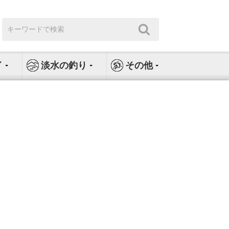
検
検
索:
索
イ
淡水の釣り
その他