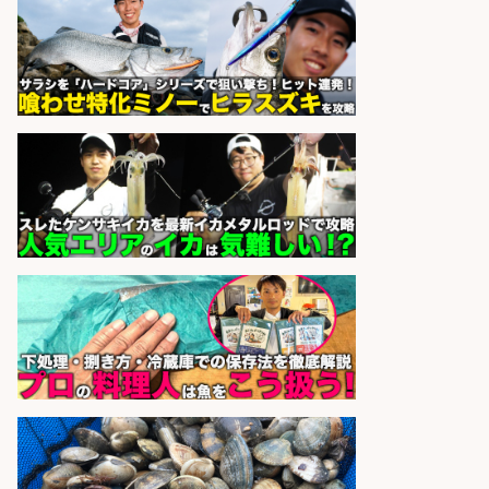
キッチンスタッフ/広島県/急募 スー
パーの鮮魚コーナーで魚のカットや
パック詰め/重量物なし/定着率抜群
株式会社ホットスタッフ廿日市
会社名
sponsored by 求人ボックス
さらに求人情報を見る