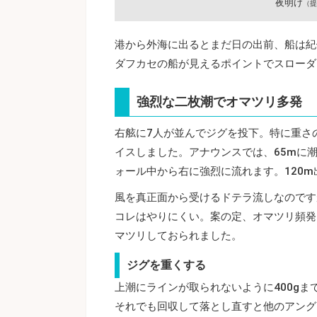
夜明け
（提
港から外海に出るとまだ日の出前、船は紀
ダフカセの船が見えるポイントでスローダ
強烈な二枚潮でオマツリ多発
右舷に7人が並んでジグを投下。特に重さ
イスしました。アナウンスでは、65mに
ォール中から右に強烈に流れます。120
風を真正面から受けるドテラ流しなのです
コレはやりにくい。案の定、オマツリ頻発
マツリしておられました。
ジグを重くする
上潮にラインが取られないように400g
それでも回収して落とし直すと他のアング