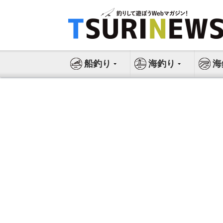
コ
ン
テ
ン
ツ
船釣り
海釣り
海
へ
ス
キ
ッ
プ