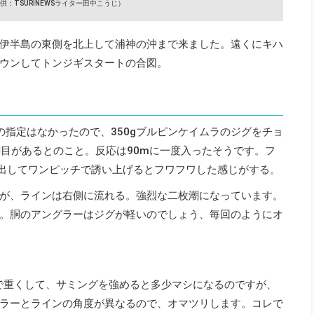
供：TSURINEWSライター田中こうじ）
伊半島の東側を北上して浦神の沖まで来ました。遠くにキハ
ウンしてトンジギスタートの合図。
の指定はなかったので、350gブルピンケイムラのジグをチョ
潮目があるとのこと。反応は90mに一度入ったそうです。フ
m出してワンピッチで誘い上げるとフワフワした感じがする。
が、ラインは右側に流れる。強烈な二枚潮になっています。
。胴のアングラーはジグが軽いのでしょう、毎回のようにオ
まで重くして、サミングを強めると多少マシになるのですが、
ラーとラインの角度が異なるので、オマツリします。コレで