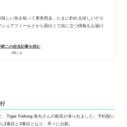
美味しい魚を狙って東奔西走。たまに釣れる珍しいゲス
フショアフィールドから面白くて役に立つ情報をお届け
中耕二の担当記事を読む
×
閉じる
釣行
iger Fishing 奏丸さんの船長が来られました。予約順に
ら2番目と3番目となり、早々に出船。